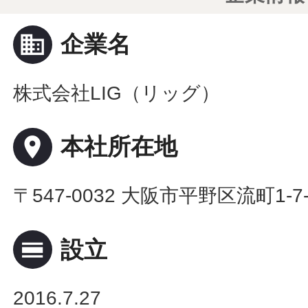
business
企業名
株式会社LIG（リッグ）
place
本社所在地
〒547-0032 大阪市平野区流町1-7
calendar_view_day
設立
2016.7.27