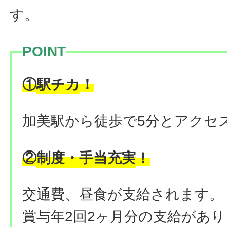
す。
POINT
駅チカ
①
！
加美駅から徒歩で5分とアクセ
制度・手当充実
②
！
交通費、昼食が支給されます。
賞与年2回2ヶ月分の支給があ