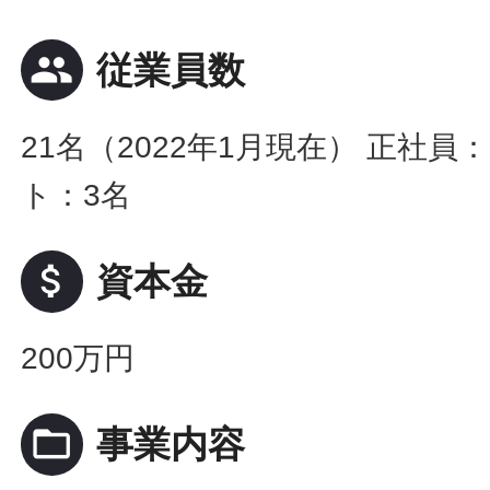
people
従業員数
21名（2022年1月現在） 正社員
ト：3名
attach_money
資本金
200万円
folder_open
事業内容