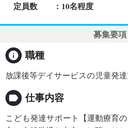
定員数 ：10名程度
募集要項
info
職種
放課後等デイサービスの児童発達
label
仕事内容
こども発達サポート【運動療育の