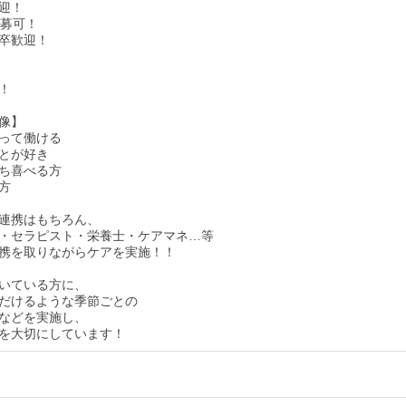
迎！
応募可！
卒歓迎！
！
像】
って働ける
とが好き
ち喜べる方
方
連携はもちろん、
・セラピスト・栄養士・ケアマネ…等
携を取りながらケアを実施！！
いている方に、
だけるような季節ごとの
などを実施し、
を大切にしています！