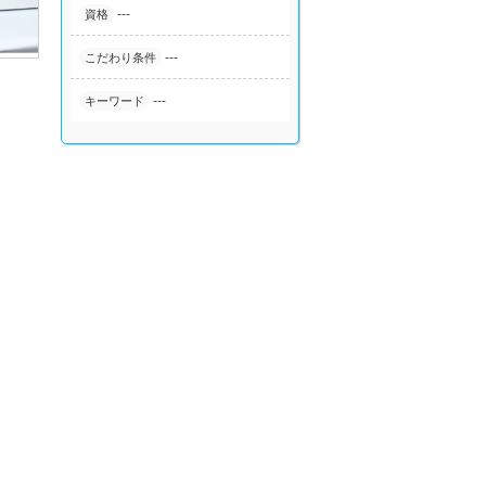
---
資格
---
こだわり条件
---
キーワード