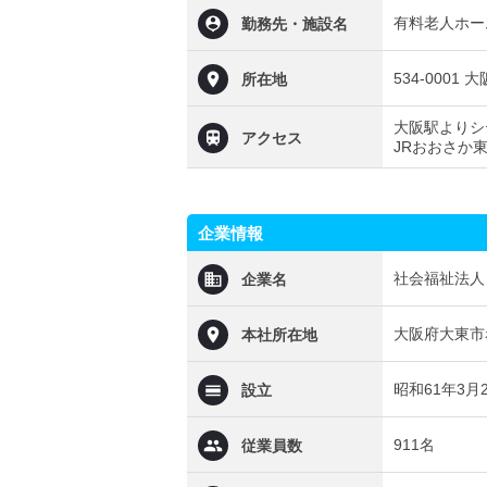
有料老人ホー
勤務先・施設名
534-0001
所在地
大阪駅よりシ
アクセス
JRおおさか
企業情報
社会福祉法人
企業名
大阪府大東市赤
本社所在地
昭和61年3月
設立
911名
従業員数