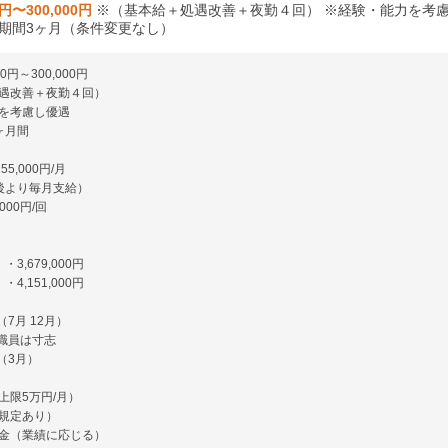
0円〜300,000円
※（基本給＋処遇改善＋夜勤４回） ※経験・能力を考
期間3ヶ月（条件変更なし）
0円～300,000円
遇改善＋夜勤４回）
を考慮し優遇
ヶ月間
5,000円/月
後より毎月支給）
000円/回
3,679,000円
4,151,000円
（7月 12月）
職員は寸志
（3月）
上限5万円/月）
規定あり）
金（業績に応じる）