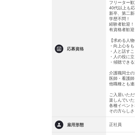
フリーター歓
40代以上も
新卒、第二新
学歴不問！
経験者歓迎！
有資格者歓迎
【求める人物
・向上心をも
応募資格
・人と話すこ
・人の役に立
・傾聴できる
介護職同士の
医師・看護師
他職種とも連
ご入居いただ
楽しんでいた
各種イベント
その方らしさ
正社員
雇用形態