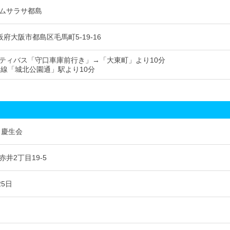
ムサラサ都島
 大阪府大阪市都島区毛馬町5-19-16
ティバス「守口車庫前行き」→「大東町」より10分
東線「城北公園通」駅より10分
 慶生会
井2丁目19-5
25日