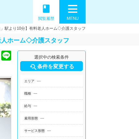
book
閲覧履歴
MENU
通」駅より10分】有料老人ホーム◇介護スタッフ
老人ホーム◇介護スタッフ
選択中の検索条件

条件を変更する
---
エリア
---
職種
---
給与
---
雇用形態
---
サービス形態