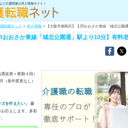
士など介護関連の求人情報サイト！
護転職ネット
>
求人情報
>
【大阪市都島区】【JRおおさか東線「城北公園
Rおおさか東線「城北公園通」駅より10分】有料
処遇改善＋夜勤４回）
月（条件変更なし）
ーズを叶えたい」
慶
杯お応えします。多彩
す。