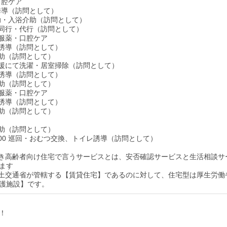
・口腔ケア
レ誘導（訪問として）
介助・入浴介助（訪問として）
い物同行・代行（訪問として）
食・服薬・口腔ケア
イレ誘導（訪問として）
泄介助（訪問として）
生活支援にて洗濯・居室掃除（訪問として）
イレ誘導（訪問として）
泄介助（訪問として）
食・服薬・口腔ケア
イレ誘導（訪問として）
泄介助（訪問として）
泄介助（訪問として）
4：00 巡回・おむつ交換、トイレ誘導（訪問として）
付き高齢者向け住宅で言うサービスとは、安否確認サービスと生活相談サ
ます
国土交通省が管轄する【賃貸住宅】であるのに対して、住宅型は厚生労働
護施設】です。
！
！