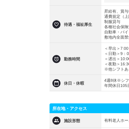
昇給有、賞与
通費規定（上
制服貸与
待遇・福祉厚生
各種社会保険
自動車・バイ
敷地内全面禁
＜早出＞7:00
＜日勤＞9：0
＜遅出＞10:0
勤務時間
＜夜勤＞16:3
※他シフトあ
4週8休※シ
休日・休暇
年間休日105
所在地・アクセス
有料老人ホー
施設形態