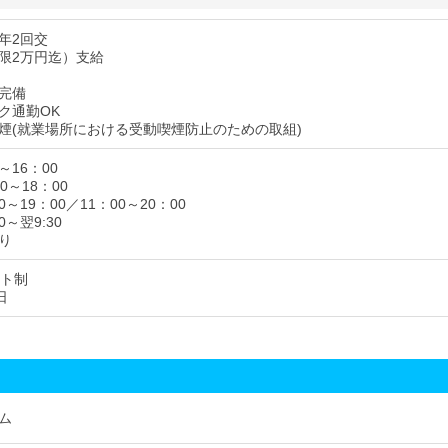
年2回交
限2万円迄）支給
完備
ク通勤OK
煙(就業場所における受動喫煙防止のための取組)
～16：00
0～18：00
0～19：00／11：00～20：00
0～翌9:30
り
フト制
日
ム