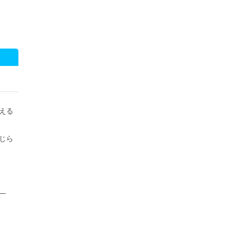
える
じら
一