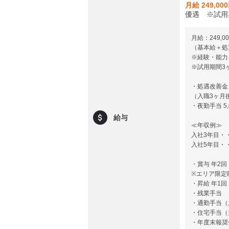
月給 249,00
優遇 ※試用
月給：249,00
（基本給＋処
※経験・能力
※試用期間3
・処遇改善金 5
（入職3ヶ月
・夜勤手当 5,
給与
≪年収例≫
入社3年目・・・
入社5年目・・・
・賞与 年2回
※エリア限定
・昇給 年1回
・残業手当
・通勤手当（
・住宅手当（
・年度末報奨