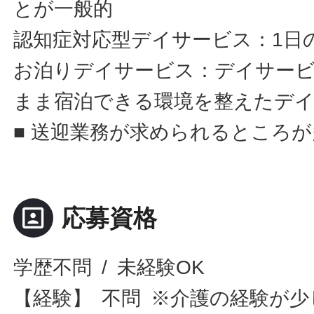
とが一般的
認知症対応型デイサービス：1日
お泊りデイサービス：デイサー
まま宿泊できる環境を整えたデ
■ 送迎業務が求められるところ
portrait
応募資格
学歴不問 / 未経験OK
【経験】 不問 ※介護の経験が