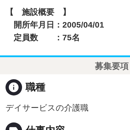
【 施設概要 】
開所年月日：2005/04/01
定員数 ：75名
募集要項
info
職種
デイサービスの介護職