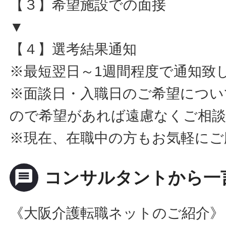
【３】希望施設での面接
▼
【４】選考結果通知
※最短翌日～1週間程度で通知致
※面談日・入職日のご希望につい
ので希望があれば遠慮なくご相
※現在、在職中の方もお気軽にご
message
コンサルタントから一
《大阪介護転職ネットのご紹介》