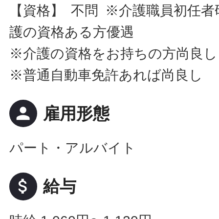
【資格】 不問 ※介護職員初任
護の資格ある方優遇
※介護の資格をお持ちの方尚良し
※普通自動車免許あれば尚良し
person
雇用形態
パート・アルバイト
attach_money
給与