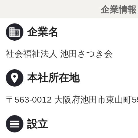
企業情報
business
企業名
社会福祉法人 池田さつき会
place
本社所在地
〒563-0012 大阪府池田市東山町5
calendar_view_day
設立