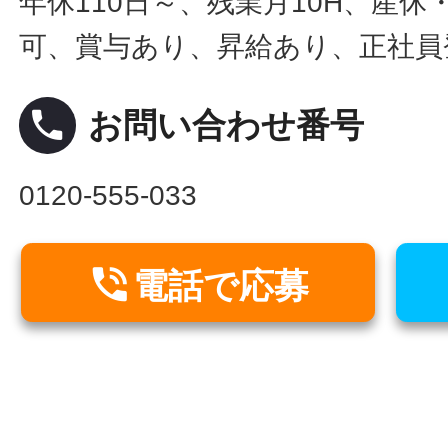
年休110日～、残業月10H、産
可、賞与あり、昇給あり、正社員
local_phone
お問い合わせ番号
0120-555-033

電話で応募