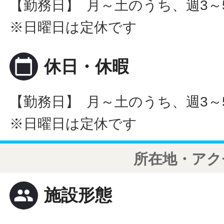
【勤務日】 月～土のうち、週3～
※日曜日は定休です
calendar_today
休日・休暇
【勤務日】 月～土のうち、週3～
※日曜日は定休です
所在地・アク
people
施設形態