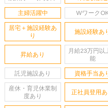
主婦活躍中
WワークO
居宅＋施設経験あ
施設経験あ
り
月給23万円以
昇給あり
能
託児施設あり
資格手当あ
産休・育児休業制
正社員登用
度あり