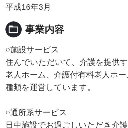
平成16年3月
folder_open
事業内容
○施設サービス
住んでいただいて、介護を提供す
老人ホーム、介護付有料老人ホー
種類を運営しています。
○通所系サービス
日中施設でお過ごしいただき介