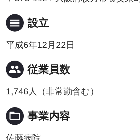
calendar_view_day
設立
平成6年12月22日
people
従業員数
1,746人（非常勤含む）
folder_open
事業内容
佐藤病院