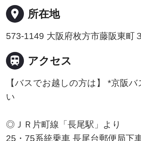
place
所在地
573-1149 大阪府枚方市藤阪東

アクセス
【バスでお越しの方は】 *京阪
い
◎ＪＲ片町線「長尾駅」より
25・75系統乗車 長尾台郵便局下