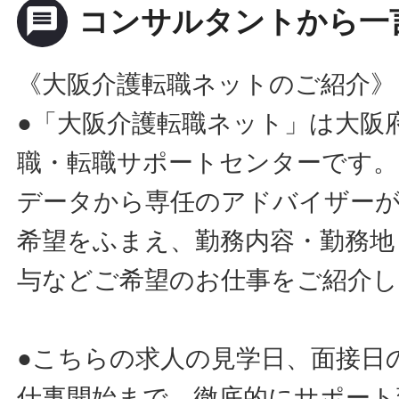
message
コンサルタントから一
《大阪介護転職ネットのご紹介》
●「大阪介護転職ネット」は大阪
職・転職サポートセンターです。
データから専任のアドバイザー
希望をふまえ、勤務内容・勤務地
与などご希望のお仕事をご紹介し
●こちらの求人の見学日、面接日
仕事開始まで、徹底的にサポート