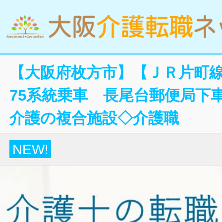
【大阪府枚方市】【ＪＲ片町線
75系統乗車 長尾台郵便局下
介護の複合施設◇介護職
NEW!