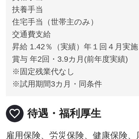
扶養手当
住宅手当（世帯主のみ）
交通費支給
昇給 1.42％（実績）年１回４月実
賞与 年2回・3.9カ月(前年度実績)
※固定残業代なし
※試用期間3カ月・同条件
favorite_border
待遇・福利厚生
雇用保険、労災保険、健康保険、