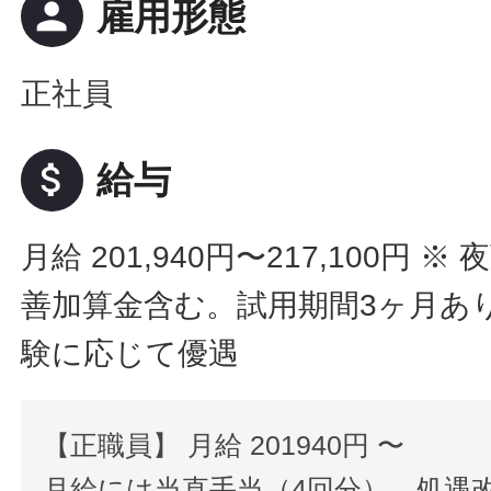
person
雇用形態
正社員
attach_money
給与
月給 201,940円〜217,100円
※ 
善加算金含む。試用期間3ヶ月あ
験に応じて優遇
【正職員】 月給 201940円 〜
月給には当直手当（4回分）、処遇