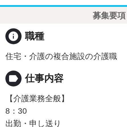
募集要項
info
職種
住宅・介護の複合施設の介護職
label
仕事内容
【介護業務全般】
8：30
出勤・申し送り