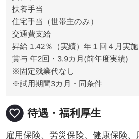
扶養手当
住宅手当（世帯主のみ）
交通費支給
昇給 1.42％（実績）年１回４月実
賞与 年2回・3.9カ月(前年度実績)
※固定残業代なし
※試用期間3カ月・同条件
favorite_border
待遇・福利厚生
雇用保険、労災保険、健康保険、