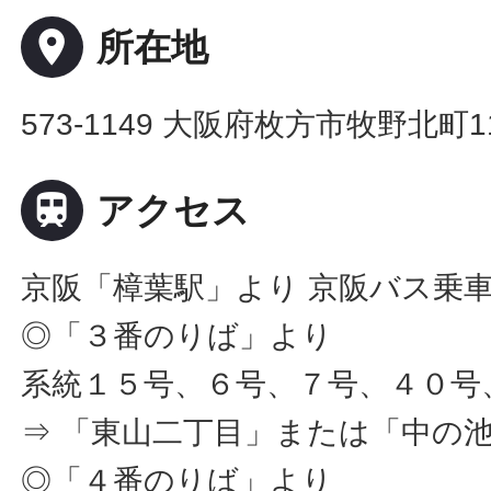
place
所在地
573-1149 大阪府枚方市牧野北町1

アクセス
京阪「樟葉駅」より 京阪バス乗
◎「３番のりば」より
系統１５号、６号、７号、４０号
⇒ 「東山二丁目」または「中の
◎「４番のりば」より