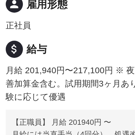
person
雇用形態
正社員
attach_money
給与
月給 201,940円〜217,100円
※ 
善加算金含む。試用期間3ヶ月あ
験に応じて優遇
【正職員】 月給 201940円 〜
月給には当直手当（4回分）、処遇