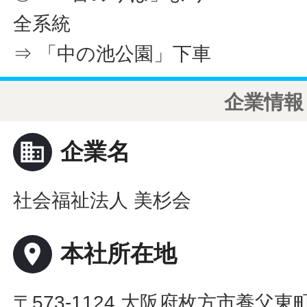
全系統
⇒ 「中の池公園」下車
企業情報
business
企業名
社会福祉法人 美杉会
place
本社所在地
〒573-1124 大阪府枚方市養父東