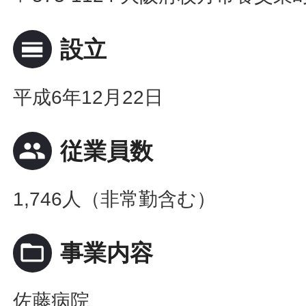
calendar_view_day
設立
平成6年12月22日
people
従業員数
1,746人（非常勤含む）
folder_open
事業内容
佐藤病院