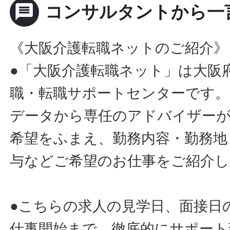
message
コンサルタントから一
《大阪介護転職ネットのご紹介》
●「大阪介護転職ネット」は大阪
職・転職サポートセンターです。
データから専任のアドバイザー
希望をふまえ、勤務内容・勤務地
与などご希望のお仕事をご紹介し
●こちらの求人の見学日、面接日
仕事開始まで、徹底的にサポート