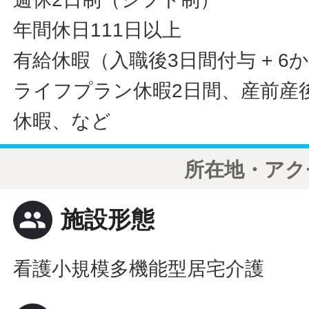
年間休日111日以上
有給休暇（入職後3日間付与 + 6
ライフプラン休暇2日間、産前産
休暇、など
所在地・アク
people
施設形態
看護小規模多機能型居宅介護