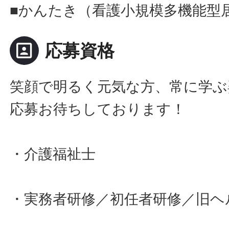
■かんたき（看護小規模多機能型
portrait
応募資格
笑顔で明るく元気な方、常に学ぶ
応募お待ちしております！
・介護福祉士
・実務者研修／初任者研修／旧ヘ