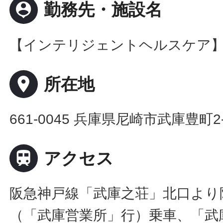
person_pin
勤務先・施設名
【インテリジェントヘルスケア
place
所在地
661-0045 兵庫県尼崎市武庫豊町2-

アクセス
阪急神戸線「武庫之荘」北口より
（「武庫営業所」行）乗車、「武