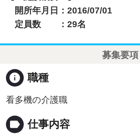
開所年月日：2016/07/01
定員数 ：29名
募集要項
info
職種
看多機の介護職
label
仕事内容