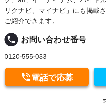
ク、an、イーアイデム、バイトル
リクナビ、マイナビ」にも掲載
ご紹介できます。
local_phone
お問い合わせ番号
0120-555-033

電話で応募