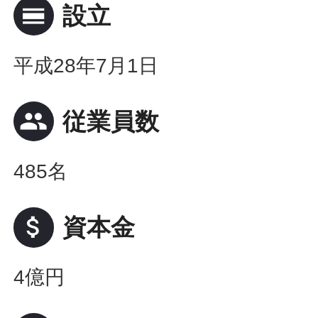
calendar_view_day
設立
平成28年7月1日
people
従業員数
485名
attach_money
資本金
4億円