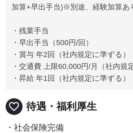
加算+早出手当)※別途、経験加算あ
・残業手当
・早出手当（500円/回）
・賞与 年2回（社内規定に準ずる）
・交通費 上限60,000円/月（社内
・昇給 年1回（社内規定に準ずる）
favorite_border
待遇・福利厚生
・社会保険完備