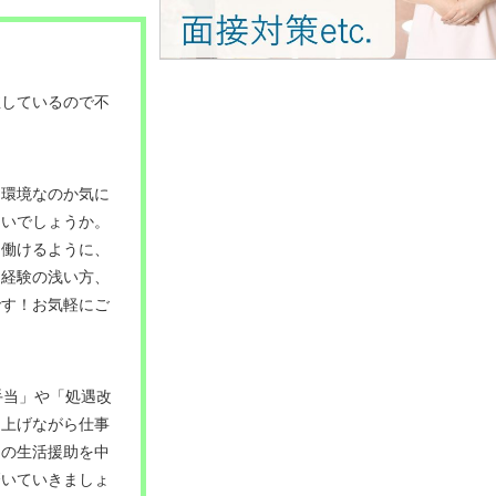
駐しているので不
な環境なのか気に
ないでしょうか。
て働けるように、
。経験の浅い方、
です！お気軽にご
手当」や「処遇改
を上げながら仕事
まの生活援助を中
磨いていきましょ