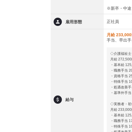
※新卒・中途
正社員
雇用形態
月給 233,00
手当、早出手
◇介護福祉士
月給 272,50
・基本給 125,
・職務手当 20
・資格手当 25
・特殊手当 10
・処遇改善手当 
・基準外手当 
給与
◇実務者・初
月給 233,00
・基本給 125,
・職務手当 17
・特殊手当 10