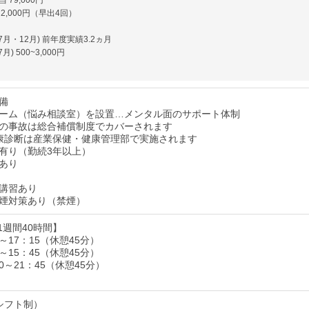
79,000円
2,000円（早出4回）
7月・12月) 前年度実績3.2ヵ月
) 500~3,000円
備
ーム（悩み相談室）を設置…メンタル面のサポート体制
の事故は総合補償制度でカバーされます
康診断は産業保健・健康管理部で実施されます
有り（勤続3年以上）
あり
講習あり
煙対策あり（禁煙）
1週間40時間】
0～17：15（休憩45分）
0～15：45（休憩45分）
00～21：45（休憩45分）
シフト制）