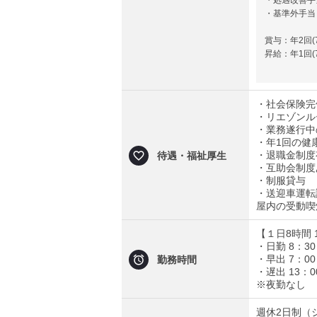
・処遇改善手当 
・基準外手当 
賞与：年2回(
昇給：年1回(7月
・社会保険完
・リエゾンル
・業務遂行中
・年1回の健
・退職金制度
待遇・福祉厚生
・互助会制度
・制服貸与
・送迎車運転
屋内の受動喫
【１日8時間 
・日勤 8：3
・早出 7：0
勤務時間
・遅出 13：
※夜勤なし
週休2日制（