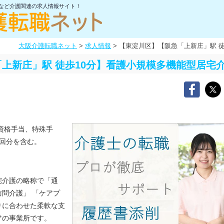
士など介護関連の求人情報サイト！
大阪介護転職ネット
>
求人情報
>
【東淀川区】【阪急「上新庄」駅 
上新庄」駅 徒歩10分】看護小規模多機能型居宅
資格手当、特殊手
回分を含む。
宅介護の略称で「通
問介護」 「ケアプ
りに合わせた柔軟な支
アの事業所です。