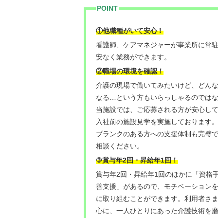
POINT
！
①他職種がいて安心
看護師、ケアマネジャーが事業所に常
安なく業務ができます。
②職場の環境を確認！
介護の現場で働いてみたいけど、どん
なる…という方もいらっしゃるのでは
当施設では、ご応募される方が安心し
入社前の施設見学を実施しております
ブランクのある方への支援体制も完璧
相談ください。
③
賞与年2回・昇給年1回
！
賞与年2回・昇給年1回のほかに「資格
善支援」があるので、モチベーション
に取り組むことができます。利用者さ
心に、一人ひとりにあった介護技術を