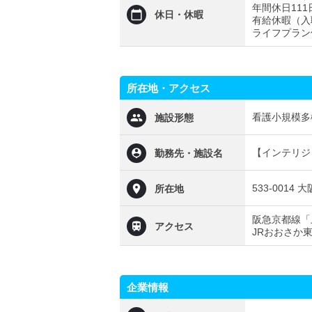
年間休日111
休日・休暇
有給休暇（入職
ライフプラン
所在地・アクセス
看護小規模多
施設形態
【インテリジ
勤務先・施設名
533-0014
所在地
阪急京都線「
アクセス
JRおおさか
企業情報