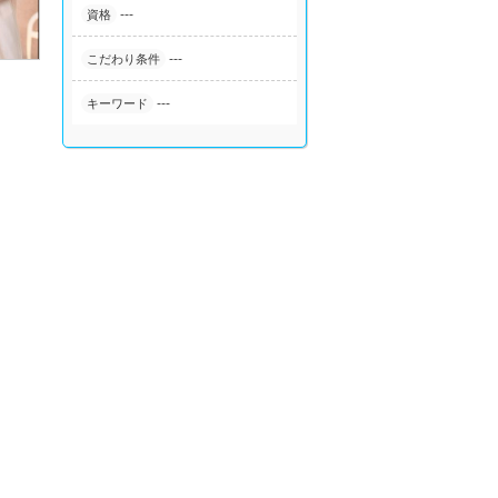
---
資格
---
こだわり条件
---
キーワード