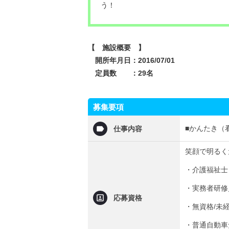
う！
【 施設概要 】
開所年月日：2016/07/01
定員数 ：29名
募集要項
■かんたき（
仕事内容
笑顔で明るく
・介護福祉士
・実務者研修
応募資格
・無資格/未
・普通自動車