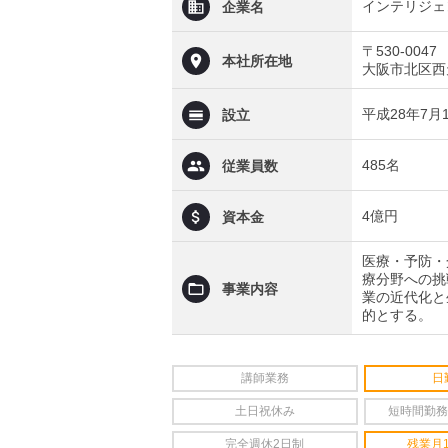
インテリジェ
企業名
〒530-0047
本社所在地
大阪市北区西天
平成28年7月
設立
485名
従業員数
4億円
資本金
医療・予防・
療分野への挑
事業内容
業の近代化と
的とする。
講師業務
日
土日祝休み
短時間勤務
完全週休2日制
残業月