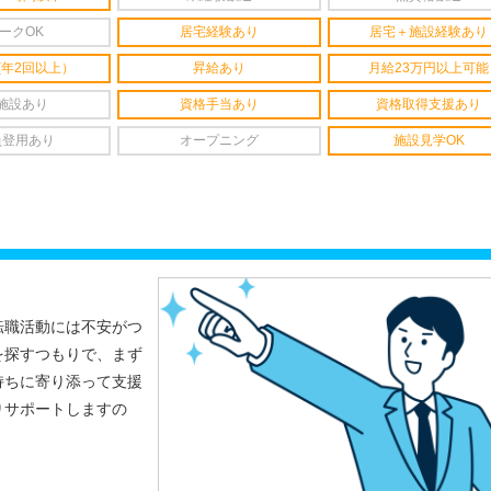
ークOK
居宅経験あり
居宅＋施設経験あり
(年2回以上）
昇給あり
月給23万円以上可能
施設あり
資格手当あり
資格取得支援あり
員登用あり
オープニング
施設見学OK
転職活動には不安がつ
を探すつもりで、まず
持ちに寄り添って支援
りサポートしますの