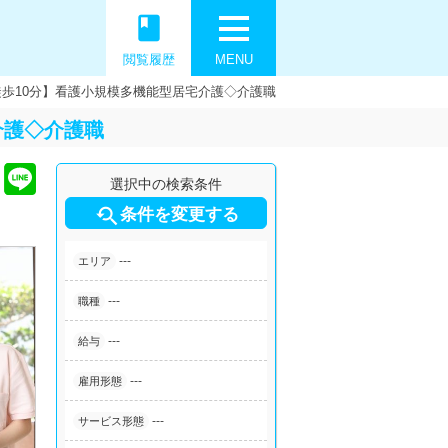
book
閲覧履歴
MENU
徒歩10分】看護小規模多機能型居宅介護◇介護職
介護◇介護職
選択中の検索条件

条件を変更する
---
エリア
---
職種
---
給与
---
雇用形態
---
サービス形態