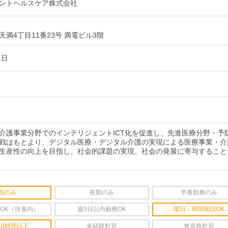
ントヘルスケア株式会社
満4丁目11番23号 満電ビル3階
1日
介護事業分野でのインテリジェントICT化を促進し、先進医療分野・予
戦はもとより、デジタル医療・デジタル介護の実現による医療事業・介
生産性の向上を目指し、社会的課題の実現、社会の発展に寄与すること
勤のみ
夜勤のみ
早番勤務のみ
OK（扶養内）
週3日以内勤務OK
曜日・時間相談OK
10時間以下
未経験歓迎
無資格歓迎