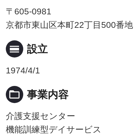
〒605-0981
京都市東山区本町22丁目500番地
calendar_view_day
設立
1974/4/1
folder_open
事業内容
介護支援センター
機能訓練型デイサービス