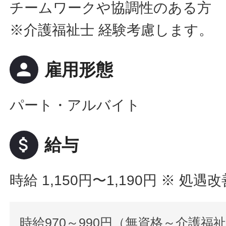
チームワークや協調性のある方
※介護福祉士 経験考慮します。
person
雇用形態
パート・アルバイト
attach_money
給与
時給 1,150円〜1,190円
※ 処遇
時給970～990円（無資格～介護福