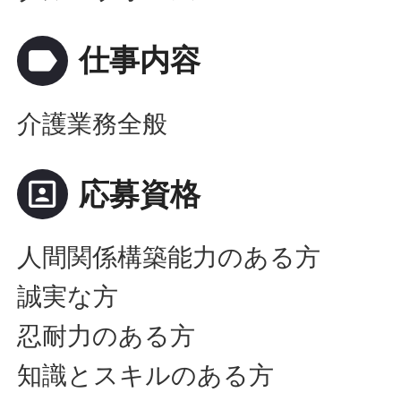
label
仕事内容
介護業務全般
portrait
応募資格
人間関係構築能力のある方
誠実な方
忍耐力のある方
知識とスキルのある方