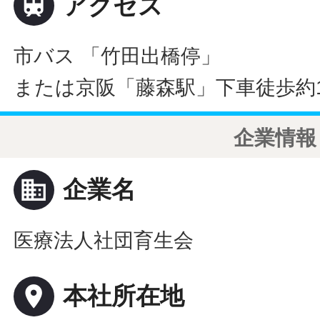

アクセス
市バス 「竹田出橋停」
または京阪「藤森駅」下車徒歩約
企業情報
business
企業名
医療法人社団育生会
place
本社所在地