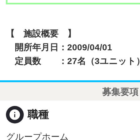
【 施設概要 】
開所年月日：2009/04/01
定員数 ：27名（3ユニット
募集要項
info
職種
グループホーム