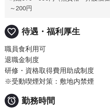
～200円
favorite_border
待遇・福利厚生
職員食利用可
退職金制度
研修・資格取得費用助成制度
※受動喫煙対策：敷地内禁煙

勤務時間