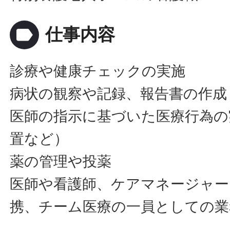
label
仕事内容
診療や健康チェックの実施
病状の観察や記録、報告書の作成
医師の指示に基づいた医療行為の
置など）
薬の管理や投薬
医師や看護師、ケアマネージャー
携、チーム医療の一員としての業