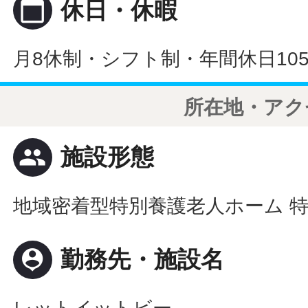
calendar_today
休日・休暇
月8休制・シフト制・年間休日10
所在地・アク
people
施設形態
地域密着型特別養護老人ホーム 
person_pin
勤務先・施設名