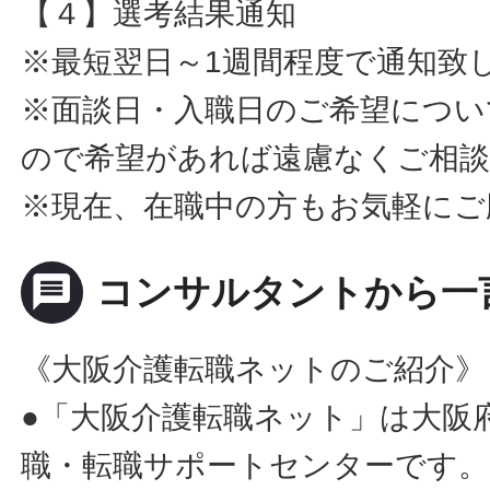
【４】選考結果通知
※最短翌日～1週間程度で通知致
※面談日・入職日のご希望につい
ので希望があれば遠慮なくご相
※現在、在職中の方もお気軽にご
message
コンサルタントから一
《大阪介護転職ネットのご紹介》
●「大阪介護転職ネット」は大阪
職・転職サポートセンターです。