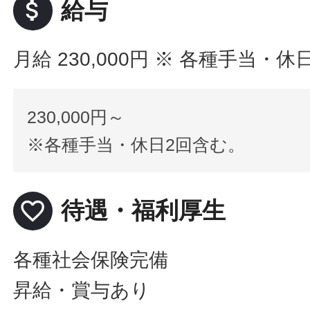
attach_money
給与
月給 230,000円
※ 各種手当・休
230,000円～
※各種手当・休日2回含む。
favorite_border
待遇・福利厚生
各種社会保険完備
昇給・賞与あり