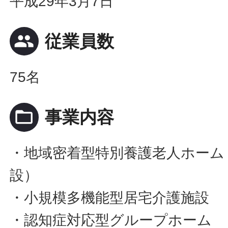
平成29年3月7日
people
従業員数
75名
folder_open
事業内容
・地域密着型特別養護老人ホーム
設）
・小規模多機能型居宅介護施設
・認知症対応型グループホーム