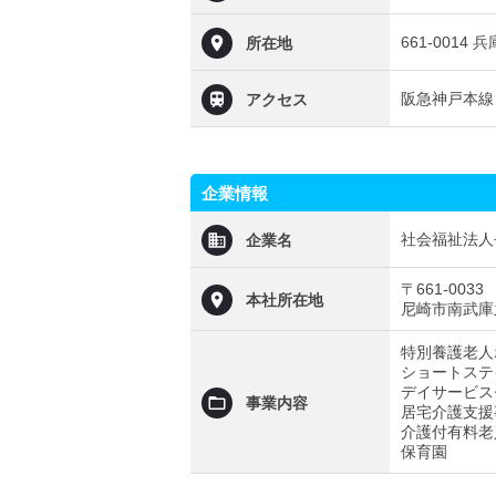
661-0014
所在地
阪急神戸本線
アクセス
企業情報
社会福祉法人
企業名
〒661-0033
本社所在地
尼崎市南武庫
特別養護老人
ショートステ
デイサービス
事業内容
居宅介護支援
介護付有料老
保育園