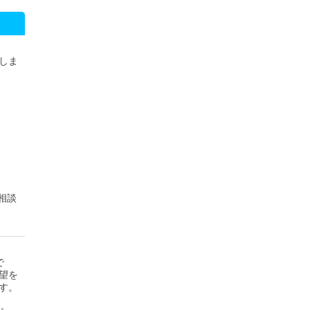
）
しま
相談
で
望を
す。