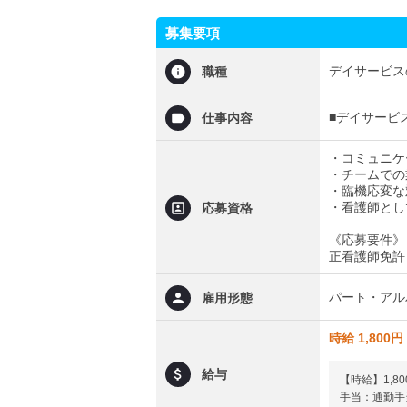
募集要項
デイサービス
職種
■デイサービ
仕事内容
・コミュニケ
・チームでの
・臨機応変な
・看護師とし
応募資格
《応募要件》
正看護師免許
パート・アル
雇用形態
時給 1,800円
給与
【時給】1,8
手当：通勤手