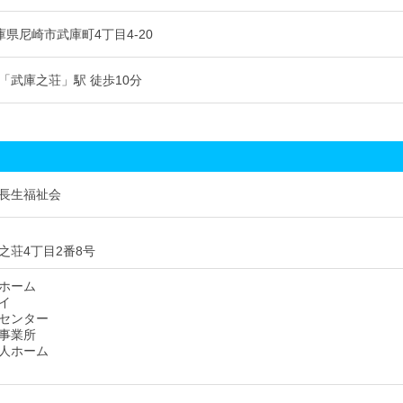
 兵庫県尼崎市武庫町4丁目4-20
「武庫之荘」駅 徒歩10分
長生福祉会
之荘4丁目2番8号
ホーム
イ
センター
事業所
人ホーム