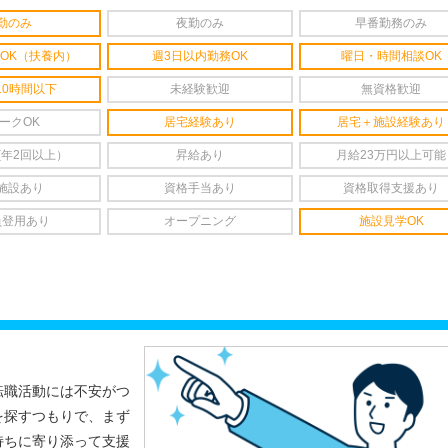
勤のみ
夜勤のみ
早番勤務のみ
OK（扶養内）
週3日以内勤務OK
曜日・時間相談OK
10時間以下
未経験歓迎
無資格歓迎
ークOK
居宅経験あり
居宅＋施設経験あり
(年2回以上）
昇給あり
月給23万円以上可能
施設あり
資格手当あり
資格取得支援あり
員登用あり
オープニング
施設見学OK
転職活動には不安がつ
を探すつもりで、まず
持ちに寄り添って支援