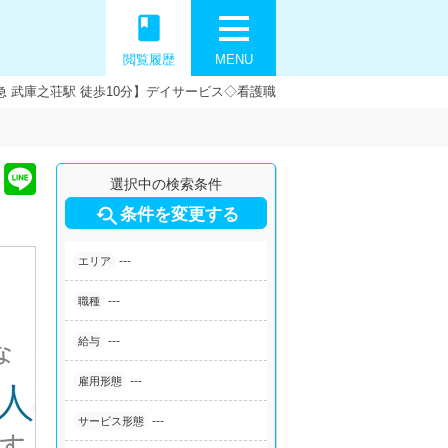
book
閲覧履歴
MENU
 武庫之荘駅 徒歩10分】デイサービス◇看護職
選択中の検索条件

条件を変更する
---
エリア
---
職種
---
給与
---
雇用形態
---
サービス形態