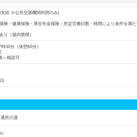
額支給 ※公共交通機関利用のみ)
保険・健康保険・厚生年金保険：所定労働日数・時間により条件を満た
あり（屋内禁煙）
17時30分（休憩60分）
可
勤務～相談可
6日
 通所介護
ル