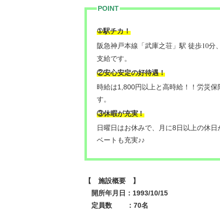
POINT
駅チカ！
①
阪急神戸本線「武庫之荘」駅 徒歩10分
支給です。
②安心安定の好待遇！
時給は1,800円以上と高時給！！労災
す。
③休暇が充実
！
日曜日はお休みで、月に8日以上の休日
ベートも充実♪♪
【 施設概要 】
開所年月日：1993/10/15
定員数 ：70名