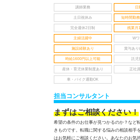
講師業務
日
土日祝休み
短時間勤務
完全週休2日制
残業月
主婦活躍中
Wワ
施設経験あり
賞与あり
時給1600円以上可能
託児
産休・育児休業制度あり
正社
車・バイク通勤OK
担当コンサルタント
まずはご相談ください！
希望の条件のお仕事が見つかるのか？など
きものです。転職に関する悩みの相談相手
はお気軽にご相談ください。あなたのお気