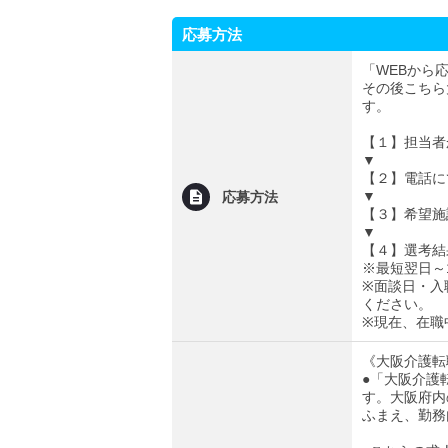
応募方法
「WEBから
その後こちら
す。
【１】担当者
▼
【２】電話に
▼
応募方法
【３】希望施
▼
【４】選考結
※最短翌日～
※面談日・入
ください。
※現在、在職
《大阪介護転
●「大阪介護
す。大阪府内
ふまえ、勤務