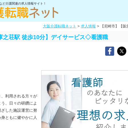
士など介護関連の求人情報サイト！
大阪介護転職ネット
>
求人情報
>
【尼崎市】【阪急
庫之荘駅 徒歩10分】デイサービス◇看護職
き、利用される方々が
よう、日々の研鑽によ
根ざした施設運営に努
心身ともに健やかに人