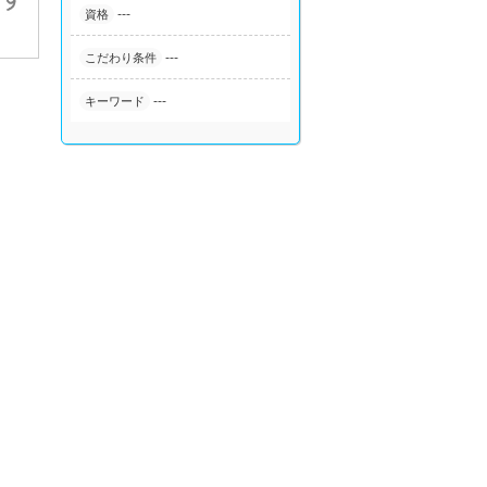
---
資格
---
こだわり条件
---
キーワード