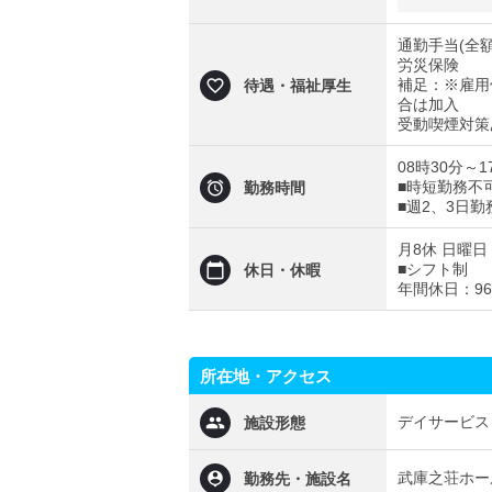
通勤手当(全
労災保険
補足：※雇用
待遇・福祉厚生
合は加入
受動喫煙対策
08時30分～
■時短勤務不
勤務時間
■週2、3日
月8休 日曜日
■シフト制
休日・休暇
年間休日：9
所在地・アクセス
デイサービス
施設形態
武庫之荘ホー
勤務先・施設名