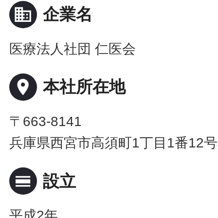
business
企業名
医療法人社団 仁医会
place
本社所在地
〒663-8141
兵庫県西宮市高須町1丁目1番12号
calendar_view_day
設立
平成2年