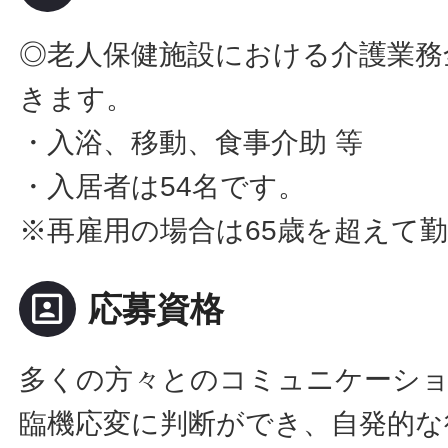
◎老人保健施設における介護業務
きます。
・入浴、移動、食事介助 等
・入居者は54名です。
※再雇用の場合は65歳を超えて
portrait
応募資格
多くの方々とのコミュニケーシ
臨機応変に判断ができ、自発的な