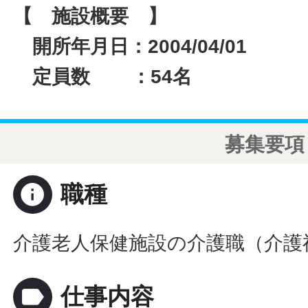
【 施設概要 】
開所年月日：2004/04/01
定員数 ：54名
募集要項
info
職種
介護老人保健施設の介護職（介護
label
仕事内容