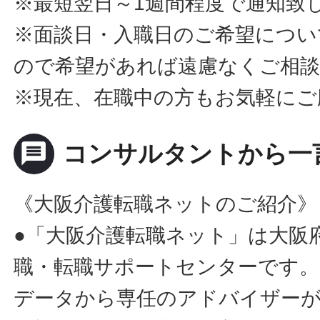
※最短翌日～1週間程度で通知致
※面談日・入職日のご希望につい
ので希望があれば遠慮なくご相
※現在、在職中の方もお気軽にご
message
コンサルタントから一
《大阪介護転職ネットのご紹介》
●「大阪介護転職ネット」は大阪
職・転職サポートセンターです。
データから専任のアドバイザー