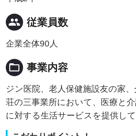
people
従業員数
企業全体90人
folder_open
事業内容
ジン医院、老人保健施設友の家、
荘の三事業所において、医療と介
に対する生活サービスを提供し