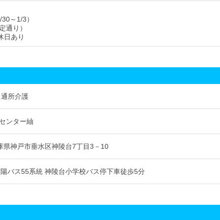
30～1/3）
定通り）
度休日あり
 通所介護
センター紬
1 兵庫県神戸市垂水区神陵台7丁目3－10
山陽バス55系統 神陵台小学校バス停下車徒歩5分