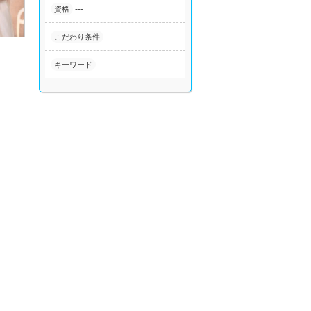
---
資格
---
こだわり条件
---
キーワード