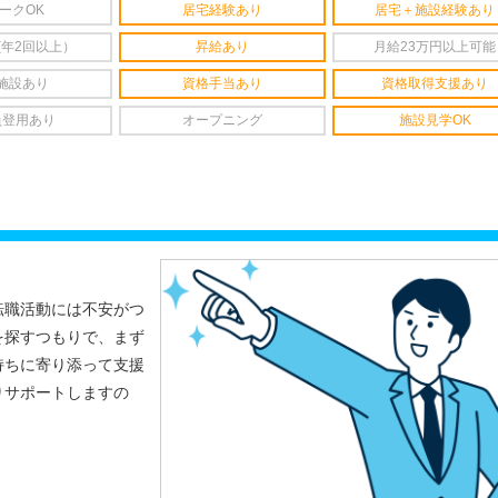
ークOK
居宅経験あり
居宅＋施設経験あり
(年2回以上）
昇給あり
月給23万円以上可能
施設あり
資格手当あり
資格取得支援あり
員登用あり
オープニング
施設見学OK
転職活動には不安がつ
を探すつもりで、まず
持ちに寄り添って支援
りサポートしますの