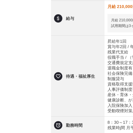
月給 210,00
給与
月給 210,000
試用期間は3
昇給年1回
賞与年2回 
残業代支給
役職手当 / （
交通費規定支
退職金制度有
社会保険完備
待遇・福祉厚生
制服貸与
資格取得支援
人事評価制度
産休・育休・
健康診断、が
入院保険加入
受動喫煙対策
8：30～17：
勤務時間
残業時j間 月