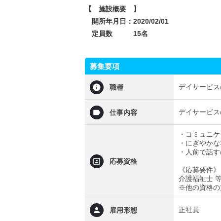
【 施設概要 】
開所年月日：2020/02/01
定員数 15名
募集要項
デイサービス
職種
デイサービス
仕事内容
・コミュニケ
・にぎやかな
・人前で話す
応募資格
《応募要件》
介護福祉士 
※他の資格の
正社員
雇用形態