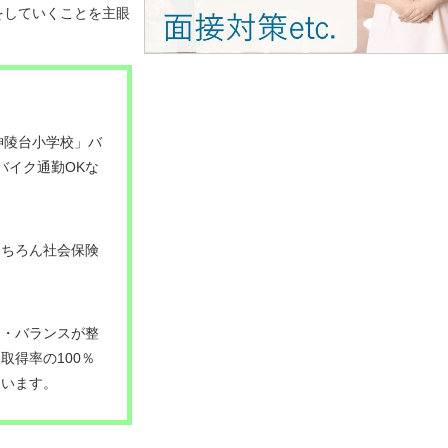
をしていくことを主眼
神陵台小学校」バ
バイク通勤OKな
。
もちろん社会保険
フ・バランスが整
取得率の100％
ています。