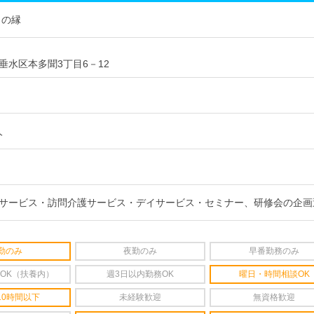
うの縁
垂水区本多聞3丁目6－12
人
サービス・訪問介護サービス・デイサービス・セミナー、研修会の企画
勤のみ
夜勤のみ
早番勤務のみ
OK（扶養内）
週3日以内勤務OK
曜日・時間相談OK
10時間以下
未経験歓迎
無資格歓迎