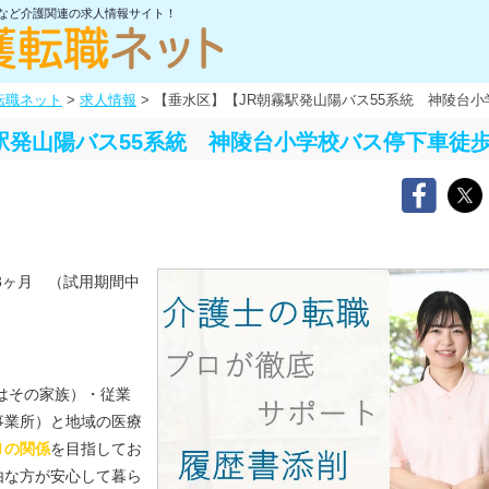
士など介護関連の求人情報サイト！
転職ネット
>
求人情報
>
【垂水区】【JR朝霧駅発山陽バス55系統 神陵台
駅発山陽バス55系統 神陵台小学校バス停下車徒
3ヶ月 （試用期間中
はその家族）・従業
事業所）と地域の医療
Ｎの関係
を目指してお
由な方が安心して暮ら