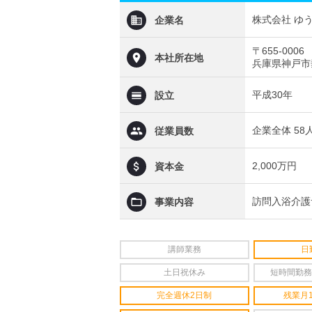
株式会社 ゆ
企業名
〒655-0006
本社所在地
兵庫県神戸市
平成30年
設立
企業全体 58
従業員数
2,000万円
資本金
訪問入浴介護
事業内容
講師業務
日
土日祝休み
短時間勤務
完全週休2日制
残業月