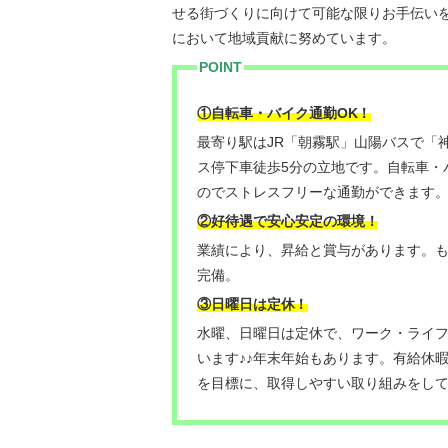
せる街づくりに向けて可能な限りお手伝い
において地域貢献に努めています。
POINT
！
①自転車・バイク通勤OK
最寄り駅はJR「朝霧駅」山陽バスで「
ス停下車徒歩5分の立地です。自転車・
のでストレスフリーな通勤ができます
②好待遇で安心安定の環境！
業績により、昇給と賞与があります。
完備。
③日曜日は定休
！
水曜、日曜日は定休で、ワーク・ライ
います♪♪年末年始もあります。有給休暇
を目標に、取得しやすい取り組みをし