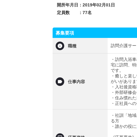
開所年月日：2019年02月01日
定員数 ：77名
募集要項
訪問介護サー
職種
・訪問入浴車
宅に訪問、特
です。
・癒しと楽し
がいがありま
仕事内容
・入社後資格
・外部研修会
・住み慣れた
・正社員への
・社訓「地域
る方
・誰かの役に