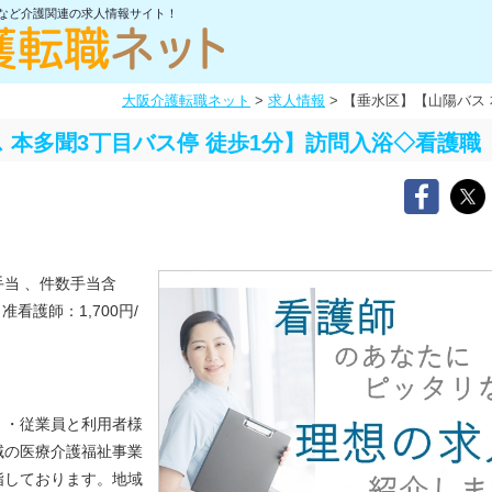
士など介護関連の求人情報サイト！
大阪介護転職ネット
>
求人情報
>
【垂水区】【山陽バス 
 本多聞3丁目バス停 徒歩1分】訪問入浴◇看護職
手当 、件数手当含
看護師：1,700円/
）・従業員と利用者様
域の医療介護福祉事業
指しております。地域