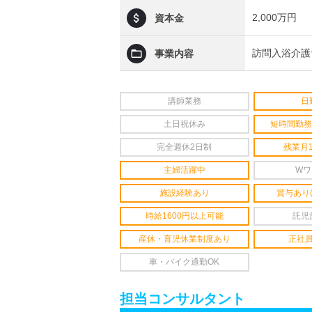
2,000万円
資本金
訪問入浴介護
事業内容
講師業務
日
土日祝休み
短時間勤務
完全週休2日制
残業月
主婦活躍中
Wワ
施設経験あり
賞与あり
時給1600円以上可能
託児
産休・育児休業制度あり
正社
車・バイク通勤OK
担当コンサルタント