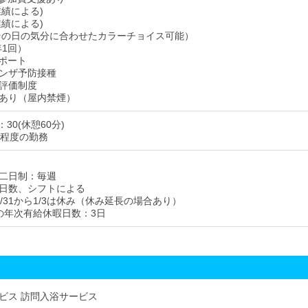
業績による)
業績による)
その日の気分に合わせたカラーチョイス可能）
年1回）
ポート
ンザ予防接種
評価制度
あり（屋内禁煙）
：30(休憩60分)
日程度の勤務
二日制：毎週
日数、シフトによる
/31から1/3は休み（休み延長の場合あり）
の年次有給休暇日数：3日
ビス 訪問入浴サービス