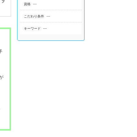
---
資格
---
こだわり条件
---
キーワード
手
が
制
方