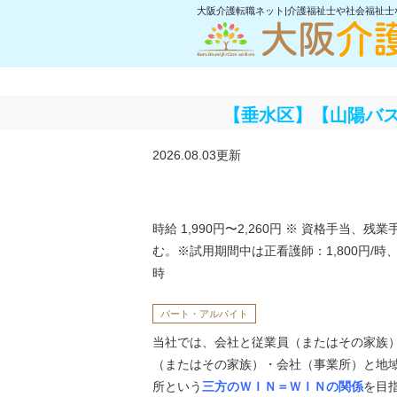
大阪介護転職ネット|介護福祉士や社会福祉
【垂水区】【山陽バス
2026.08.03更新
時給 1,990円〜2,260円
※ 資格手当、残業
む。※試用期間中は正看護師：1,800円/時、准
時
パート・アルバイト
当社では、会社と従業員（またはその家族
（またはその家族）・会社（事業所）と地
所という
三方のＷＩＮ＝ＷＩＮの関係
を目