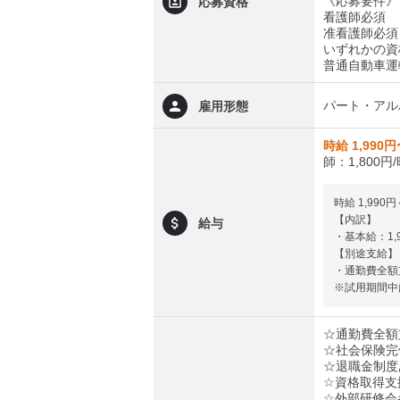
《応募要件》
応募資格
看護師必須
准看護師必須
いずれかの資
普通自動車運
パート・アル
雇用形態
時給 1,990円
師：1,800円
時給 1,990円
【内訳】
給与
・基本給：1,
【別途支給】 
・通勤費全額
※試用期間中は
☆通勤費全額
☆社会保険完
☆退職金制度
☆資格取得支
☆外部研修会