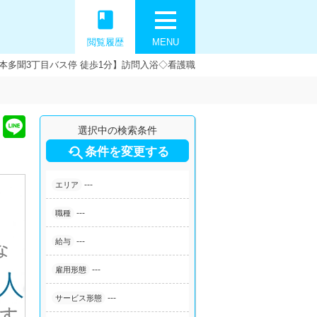
book
閲覧履歴
MENU
本多聞3丁目バス停 徒歩1分】訪問入浴◇看護職
選択中の検索条件

条件を変更する
---
エリア
---
職種
---
給与
---
雇用形態
---
サービス形態