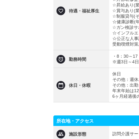
☆昇給あり(
☆賞与あり(
待遇・福祉厚生
☆制服貸与(
☆健康診断(
☆ガン検診サ
☆インフルエ
☆公正な人事
受動喫煙対策
・8：30～17
勤務時間
※週3日～4
休日
その他：週休
その他：出勤
休日・休暇
年末年始は12
6ヶ月経過後
所在地・アクセス
訪問介護サー
施設形態