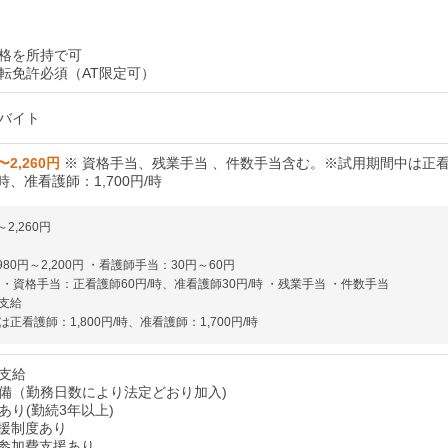
格を所持で可
転免許必須（AT限定可）
バイト
〜2,260円
※ 資格手当、残業手当 、件数手当含む。※試用期間中は正
/時、准看護師：1,700円/時
～2,260円
980円～2,200円 ・看護師手当：30円～60円
・資格手当：正看護師60円/時、准看護師30円/時 ・残業手当 ・件数手当
支給
正看護師：1,800円/時、准看護師：1,700円/時
支給
備（勤務日数により法定どおり加入)
あり(勤続3年以上)
援制度あり
参加費支援あり