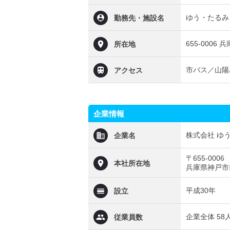
ゆう・たるみ
勤務先・施設名
655-000
所在地
市バス／山陽
アクセス
企業情報
株式会社 ゆ
企業名
〒655-0006
本社所在地
兵庫県神戸市
平成30年
設立
企業全体 58
従業員数