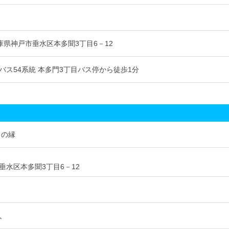
6 兵庫県神戸市垂水区本多聞3丁目6－12
バス54系統 本多門3丁目バス停から徒歩1分
うの縁
垂水区本多聞3丁目6－12
人