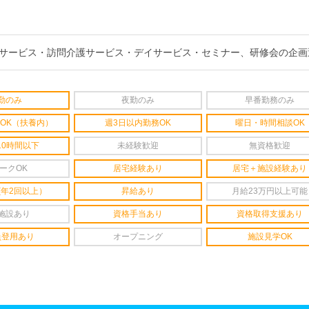
サービス・訪問介護サービス・デイサービス・セミナー、研修会の企画
勤のみ
夜勤のみ
早番勤務のみ
OK（扶養内）
週3日以内勤務OK
曜日・時間相談OK
10時間以下
未経験歓迎
無資格歓迎
ークOK
居宅経験あり
居宅＋施設経験あり
(年2回以上）
昇給あり
月給23万円以上可能
施設あり
資格手当あり
資格取得支援あり
員登用あり
オープニング
施設見学OK