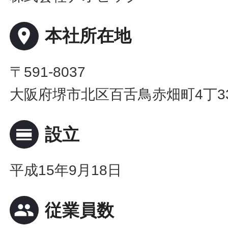
place
本社所在地
〒591-8037
大阪府堺市北区百舌鳥赤畑町4丁33
calendar_view_day
設立
平成15年9月18日
people
従業員数