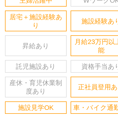
主婦活躍中
WワークO
居宅＋施設経験あ
施設経験あ
り
月給23万円以
昇給あり
能
託児施設あり
資格手当あ
産休・育児休業制
正社員登用
度あり
施設見学OK
車・バイク通勤