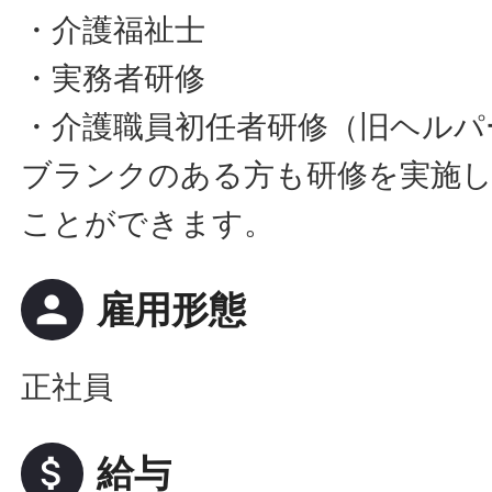
・介護福祉士
・実務者研修
・介護職員初任者研修（旧ヘルパ
ブランクのある方も研修を実施
ことができます。
person
雇用形態
正社員
attach_money
給与