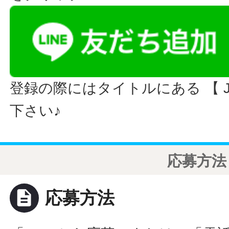
登録の際にはタイトルにある 【 JO
下さい♪
応募方法
description
応募方法