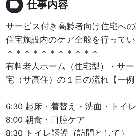
label
仕事内容
サービス付き高齢者向け住宅への
住宅施設内のケア全般を行ってい
＊＊＊＊＊＊＊＊＊＊＊
有料老人ホーム（住宅型）・サー
宅（サ高住）の１日の流れ【一例
6:30 起床・着替え・洗面・ト
8:00 朝食・口腔ケア
8:30 トイレ誘導（訪問として）