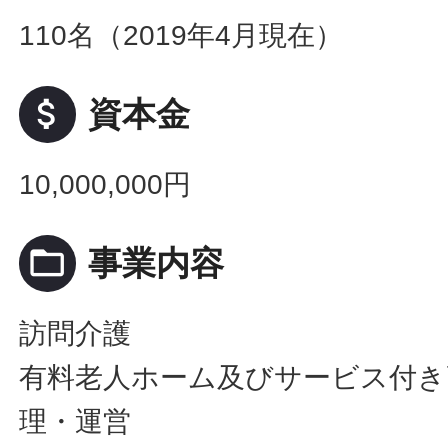
110名（2019年4月現在）
attach_money
資本金
10,000,000円
folder_open
事業内容
訪問介護
有料老人ホーム及びサービス付き
理・運営