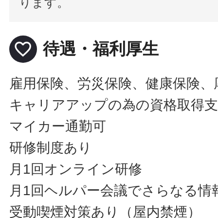
ります。
favorite_border
待遇・福利厚生
雇用保険、労災保険、健康保険、
キャリアアップの為の資格取得支
マイカー通勤可
研修制度あり
月1回オンライン研修
月1回ヘルパー会議でさらなる情
受動喫煙対策あり（屋内禁煙）