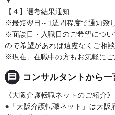
▼
【４】選考結果通知
※最短翌日～1週間程度で通知致
※面談日・入職日のご希望につい
ので希望があれば遠慮なくご相
※現在、在職中の方もお気軽にご
message
コンサルタントから一
《大阪介護転職ネットのご紹介》
●「大阪介護転職ネット」は大阪