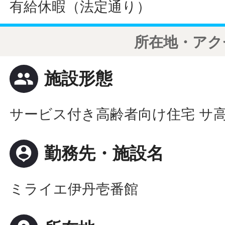
有給休暇（法定通り）
所在地・アク
people
施設形態
サービス付き高齢者向け住宅 サ
person_pin
勤務先・施設名
ミライエ伊丹壱番館