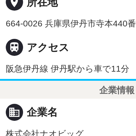
place
所在地
664-0026 兵庫県伊丹市寺本440

アクセス
阪急伊丹線 伊丹駅から車で11分
企業情報
business
企業名
株式会社ナオビッグ