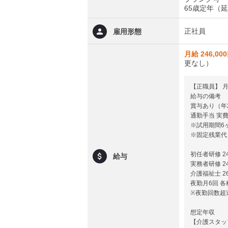
65歳定年（
正社員
雇用形態
月給 246,00
更なし）
【正職員】 月給 
給与の備考
賞与あり（年
通勤手当 実
※試用期間6
※固定残業代
初任者研修 24
給与
実務者研修 24
介護福祉士 26
夜勤月6回 
※夜勤回数超過
想定年収
【介護スタッ