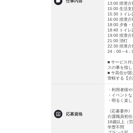
仕事内容
13:00 排
15:00 
15:30 ト
16:00 排
18:00 夕
18:40 ト
19:00 排
21:00 消灯
22:30 排
24：00～
■ サービス
スの事を指し
■ サ高住が
管轄する【介
・利用者様や
・イベントな
・明るく楽し
《応募要件》
応募資格
介護職員初任
18歳以上（
学歴不問
ブランク可