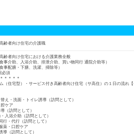
高齢者向け住宅の介護職
高齢者向け住宅における介護業務全般
食事介助、入浴介助、排泄介助、買い物同行 通院介助等）
食事配膳・下膳、洗濯、掃除等）
回必須
＊＊＊＊＊
ム（住宅型）・サービス付き高齢者向け住宅（サ高住）の１日の流れ【
床・着替え・洗面・トイレ誘導（訪問として）
・口腔ケア
レ誘導（訪問として）
介助・入浴介助（訪問として）
い物同行・代行（訪問として）
食・服薬・口腔ケア
イレ誘導（訪問として）