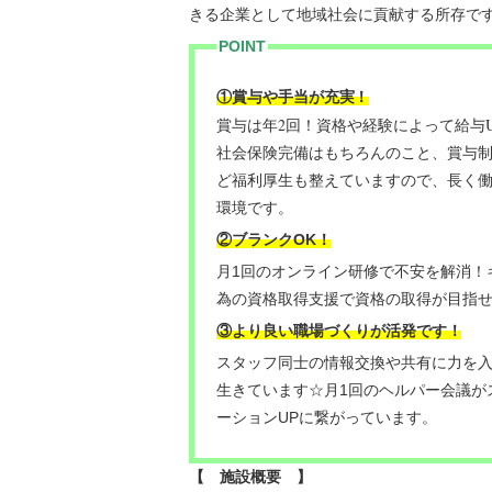
きる企業として地域社会に貢献する所存で
POINT
！
①賞与や手当が充実
賞与は年2回！資格や経験によって給与
社会保険完備はもちろんのこと、賞与
ど福利厚生も整えていますので、長く
環境です。
②ブランクOK！
月1回のオンライン研修で不安を解消！
為の資格取得支援で資格の取得が目指
③より良い職場づくりが活発です！
スタッフ同士の情報交換や共有に力を
生きています☆月1回のヘルパー会議が
ーションUPに繋がっています。
【 施設概要 】