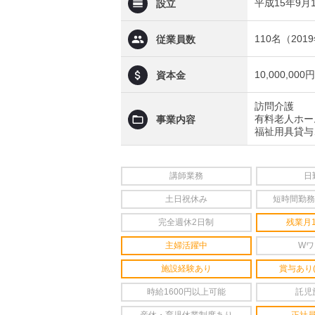
平成15年9月
設立
110名（20
従業員数
10,000,000円
資本金
訪問介護
有料老人ホー
事業内容
福祉用具貸与
講師業務
日
土日祝休み
短時間勤務
完全週休2日制
残業月
主婦活躍中
Wワ
施設経験あり
賞与あり
時給1600円以上可能
託児