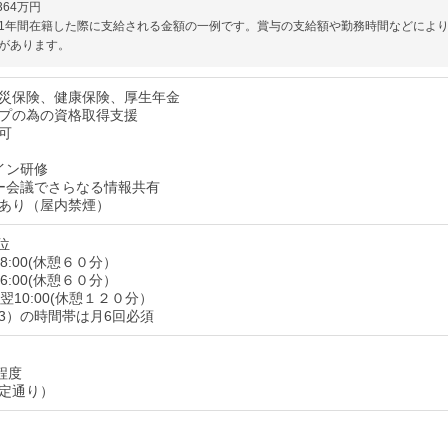
364万円
1年間在籍した際に支給される金額の一例です。賞与の支給額や勤務時間などによ
があります。
災保険、健康保険、厚生年金
プの為の資格取得支援
可
イン研修
ー会議でさらなる情報共有
あり（屋内禁煙）
位
18:00(休憩６０分）
16:00(休憩６０分）
～翌10:00(休憩１２０分）
3）の時間帯は月6回必須
程度
定通り）