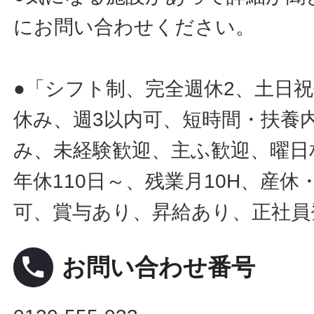
にお問い合わせください。
●「シフト制、完全週休2、土日
休み、週3以内可、短時間・扶養
み、未経験歓迎、主ふ歓迎、曜日
年休110日～、残業月10H、産
可、賞与あり、昇給あり、正社員
local_phone
お問い合わせ番号