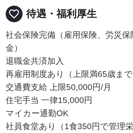
favorite_border
待遇・福利厚生
社会保険完備（雇用保険、労災保
金）
退職金共済加入
再雇用制度あり（上限満65歳ま
交通費支給 上限50,000円/月
住宅手当 一律15,000円
マイカー通勤OK
社員食堂あり（1食350円で管理