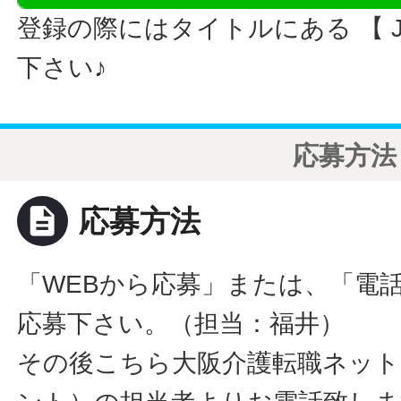
登録の際にはタイトルにある 【 JO
下さい♪
応募方法
description
応募方法
「WEBから応募」または、「電
応募下さい。（担当：福井）
その後こちら大阪介護転職ネット