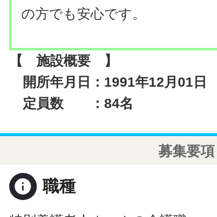
の方でも安心です。
【 施設概要 】
開所年月日：1991年12月01日
定員数 ：84名
募集要項
info
職種