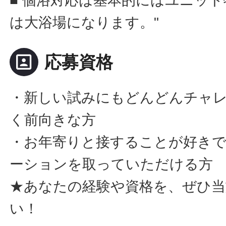
■ 個浴対応は基本的にはユニッ
は大浴場になります。"
portrait
応募資格
・新しい試みにもどんどんチャ
く前向きな方
・お年寄りと接することが好き
ーションを取っていただける方
★あなたの経験や資格を、ぜひ
い！