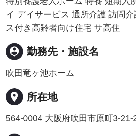
特別養護老人ホーム 特養 短期入
イ デイサービス 通所介護 訪問介
ス付き高齢者向け住宅 サ高住
person_pin
勤務先・施設名
吹田竜ヶ池ホーム
place
所在地
564-0004 大阪府吹田市原町3-21-