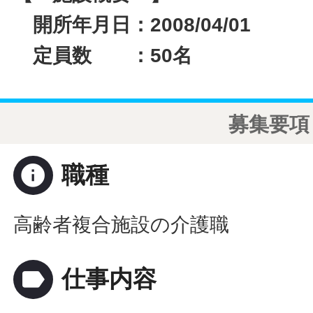
開所年月日：2008/04/01
定員数 ：50名
募集要項
info
職種
高齢者複合施設の介護職
label
仕事内容