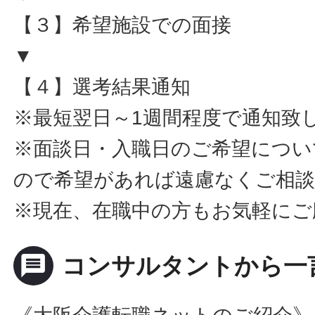
【３】希望施設での面接
▼
【４】選考結果通知
※最短翌日～1週間程度で通知致
※面談日・入職日のご希望につい
ので希望があれば遠慮なくご相
※現在、在職中の方もお気軽にご
message
コンサルタントから一