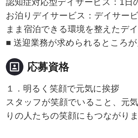
認知症対応型デイサービス：1日
お泊りデイサービス：デイサー
まま宿泊できる環境を整えたデ
■ 送迎業務が求められるところ
portrait
応募資格
１．明るく笑顔で元気に挨拶
スタッフが笑顔でいること、元
りの人たちの笑顔にもつながり