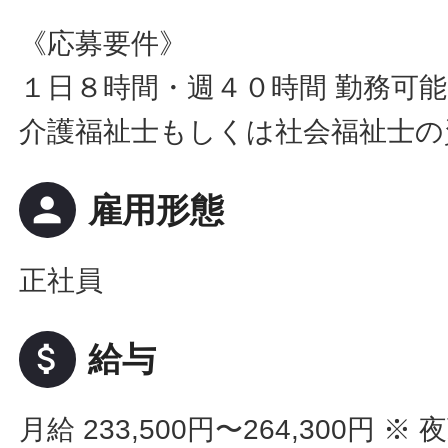
《応募要件》
１日８時間・週４０時間 勤務可
介護福祉士もしくは社会福祉士の
person
雇用形態
正社員
attach_money
給与
月給 233,500円〜264,300円
※ 