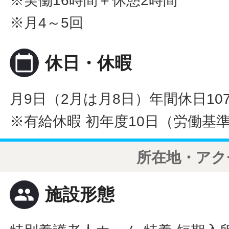
※実働16時間＋休憩2時間
※月4～5回
calendar_today
休日・休暇
月9日（2月は月8日）年間休日10
※有給休暇 初年度10日（労働基
所在地・アク
people
施設形態