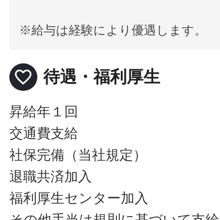
※給与は経験により優遇します。
favorite_border
待遇・福利厚生
昇給年１回
交通費支給
社保完備（当社規定）
退職共済加入
福利厚生センター加入
その他手当は規則に基づいて支給