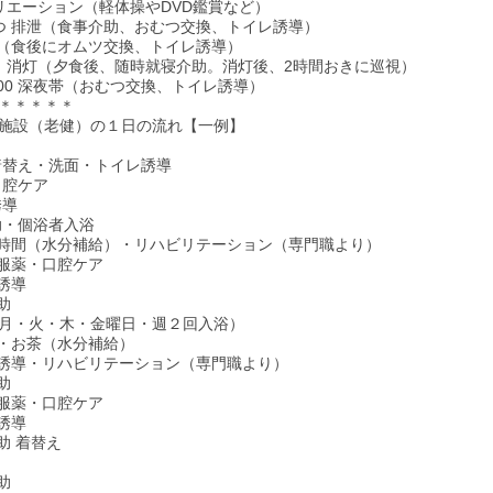
クリエーション（軽体操やDVD鑑賞など）
おやつ 排泄（食事介助、おむつ交換、トイレ誘導）
食 （食後にオムツ交換、トイレ誘導）
就寝、消灯（夕食後、随時就寝介助。消灯後、2時間おきに巡視）
：00 深夜帯（おむつ交換、トイレ誘導）
＊＊＊＊＊
施設（老健）の１日の流れ【一例】
・着替え・洗面・トイレ誘導
・口腔ケア
誘導
介助・個浴者入浴
お茶の時間（水分補給）・リハビリテーション（専門職より）
食・服薬・口腔ケア
レ誘導
介助
月・火・木・金曜日・週２回入浴）
やつ・お茶（水分補給）
トイレ誘導・リハビリテーション（専門職より）
介助
食・服薬・口腔ケア
レ誘導
介助 着替え
介助