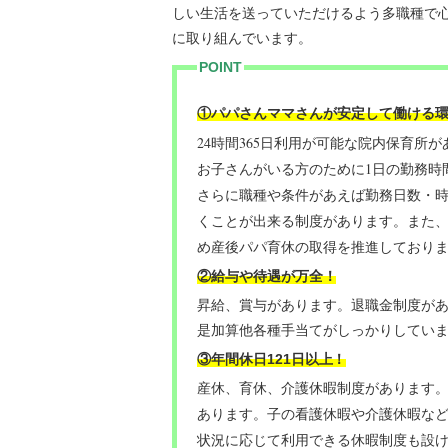
しい生活を送っていただけるよう多職種で
に取り組んでいます。
POINT
①パパさんママさんが安定して働ける
24時間365日利用が可能な院内保育所
お子さんがいる方のために1日の勤務時
さらに職種や条件があえば勤務日数・
くことが出来る制度があります。また
め産後パパ育休の取得を推進しており
②給与や待遇が万全！
昇給、賞与があります。退職金制度が
是加算他各種手当てがしっかりしてい
③年間休日121日以上
！
産休、育休、介護休暇制度があります
子の看護休暇や介護休暇な
あります。
状況に応じて利用できる休暇制度も設