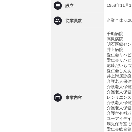
1958年11月
設立
企業全体 6,2
従業員数
千船病院
高槻病院
明石医療セン
井上病院
愛仁会リハビ
愛仁会リハビ
尼崎だいもつ
愛仁会しんあ
井上附属診療
介護老人保健
介護老人保健
介護老人保健
レジリエンス
事業内容
介護老人保健
介護老人保健
介護付有料老
ユーアイデイ
病児保育室 
愛仁会総合健