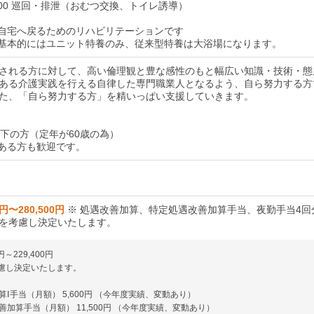
：00 巡回・排泄（おむつ交換、トイレ誘導）
は自宅へ戻るためのリハビリテーションです
は基本的にはユニット特養のみ、従来型特養は大浴場になります。
される方に対して、高い倫理観と豊な感性のもと幅広い知識・技術・態
ある介護実践を行える自律した専門職業人となるよう、自ら努力する方
た、「自ら努力する方」を精いっぱい支援していきます。
以下の方（定年が60歳の為）
ある方も歓迎です。
0円〜280,500円
※ 処遇改善加算、特定処遇改善加算手当、夜勤手当4回
を考慮し決定いたします。
円～229,400円
慮し決定いたします。
Ⅰ手当（月額） 5,600円 （今年度実績、変動あり）
加算手当（月額） 11,500円 （今年度実績、変動あり）