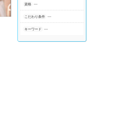
---
資格
---
こだわり条件
---
キーワード