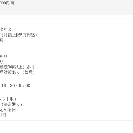
000円/回
出年金
（月額上限5万円迄）
暇
あり
り
勤続3年以上）あり
煙対策あり（禁煙）
 / 16：30～9：00
シフト制）
（法定通り）
定める日
1日