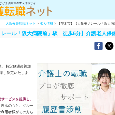
士など介護関連の求人情報サイト！
大阪介護転職ネット
>
求人情報
>
【茨木市】【大阪モノレール「阪大病
ノレール「阪大病院前」駅 徒歩5分】介護老人保
算、特定処遇改善加
慮し決定いたしま
療サービスを提供し、
う理念のもと、グルー
ご利用者様がその方ら