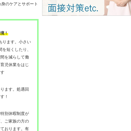
心身のケアとサポート
！
環境
があります。小さい
間を短くしたり、
時間を減らして働
、育児休業をはじ
ます
あります。処遇回
ます！
。特別休暇制度が
ど、ご家族の方の
けております。
有