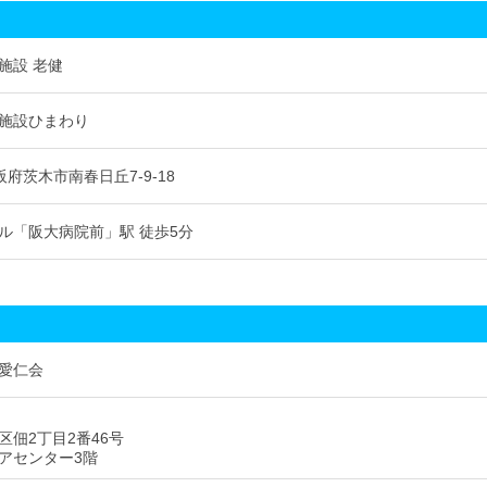
施設 老健
施設ひまわり
 大阪府茨木市南春日丘7-9-18
ル「阪大病院前」駅 徒歩5分
愛仁会
区佃2丁目2番46号
アセンター3階