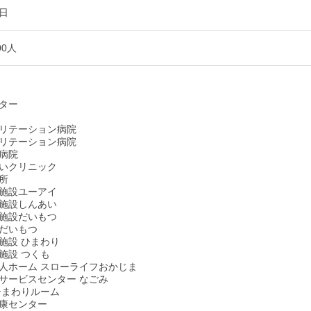
1日
00人
ター
リテーション病院
リテーション病院
病院
いクリニック
所
施設ユーアイ
施設しんあい
施設だいもつ
だいもつ
施設 ひまわり
施設 つくも
人ホーム スローライフおかじま
サービスセンター なごみ
ひまわりルーム
康センター