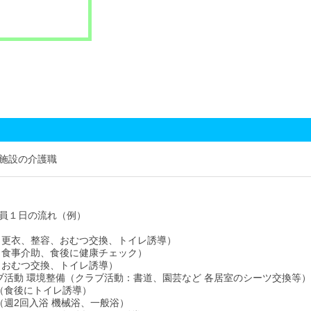
施設の介護職
員１日の流れ（例）
床 （更衣、整容、おむつ交換、トイレ誘導）
食 （食事介助、食後に健康チェック）
 （おむつ交換、トイレ誘導）
クラブ活動 環境整備（クラブ活動：書道、園芸など 各居室のシーツ交換等）
食（食後にトイレ誘導）
浴（週2回入浴 機械浴、一般浴）