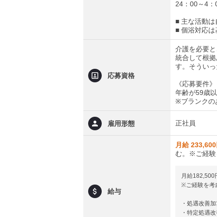
24：00～4
■ 主な活動
■ 個浴対応
介護を必要と
統合して根拠
す。そういっ
応募資格
《応募要件》
年齢が59歳
※ブランクの
正社員
雇用形態
月給 233,60
む。※ご経験
月給182,500
※ご経験を考
給与
・処遇改善加算
・特定処遇改善