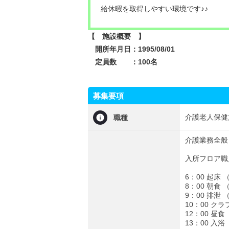
給休暇を取得しやすい環境です♪♪
【 施設概要 】
開所年月日：1995/08/01
定員数 ：100名
募集要項
介護老人保健
職種
介護業務全般
入所フロア職
6：00 起
8：00 朝
9：00 排泄
10：00 
12：00 昼
13：00 入