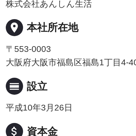
株式会社あんしん生活
place
本社所在地
〒553-0003
大阪府大阪市福島区福島1丁目4-40 
calendar_view_day
設立
平成10年3月26日
attach_money
資本金