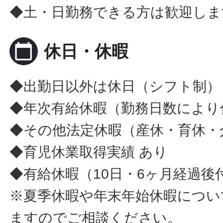
◆土・日勤務できる方は歓迎しま
calendar_today
休日・休暇
◆出勤日以外は休日（シフト制）
◆年次有給休暇（勤務日数により
◆その他法定休暇（産休・育休・
◆育児休業取得実績 あり
◆有給休暇（10日・6ヶ月経過後
※夏季休暇や年末年始休暇につい
ますのでご相談ください。