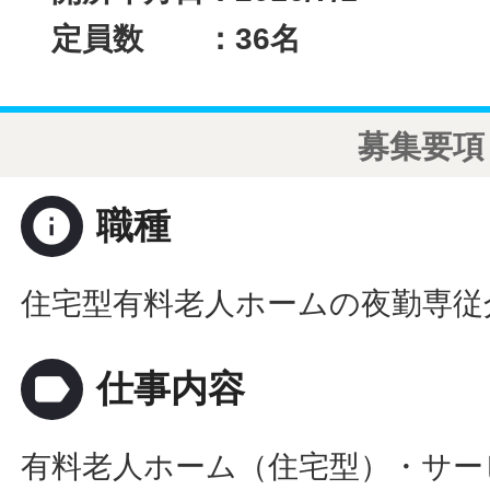
定員数 ：36名
募集要項
info
職種
住宅型有料老人ホームの夜勤専従
label
仕事内容
有料老人ホーム（住宅型）・サー