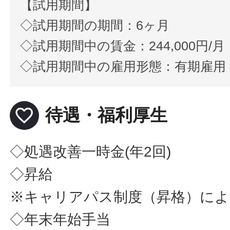
【試用期間】
◇試用期間の期間：6ヶ月
◇試用期間中の賃金：244,000円/月
◇試用期間中の雇用形態：有期雇用
favorite_border
待遇・福利厚生
◇処遇改善一時金(年2回)
◇昇給
※キャリアパス制度（昇格）によ
◇年末年始手当