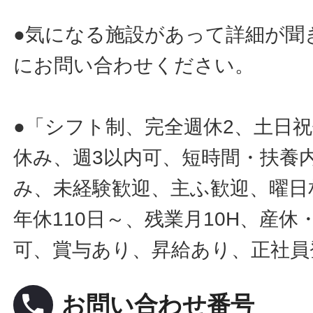
●気になる施設があって詳細が聞
にお問い合わせください。
●「シフト制、完全週休2、土日
休み、週3以内可、短時間・扶養
み、未経験歓迎、主ふ歓迎、曜日
年休110日～、残業月10H、産
可、賞与あり、昇給あり、正社員
local_phone
お問い合わせ番号