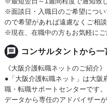
※最短翌日～1週間程度で通知致
※面談日・入職日のご希望につい
ので希望があれば遠慮なくご相
※現在、在職中の方もお気軽にご
message
コンサルタントから一
《大阪介護転職ネットのご紹介》
●「大阪介護転職ネット」は大阪
職・転職サポートセンターです。
データから専任のアドバイザー