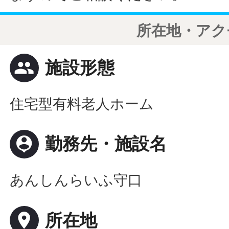
所在地・アク
people
施設形態
住宅型有料老人ホーム
person_pin
勤務先・施設名
あんしんらいふ守口
place
所在地