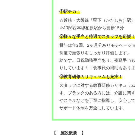
！
①駅チカ
☆近鉄・大阪線「堅下（かたしも）駅」
☆JR関西本線柏原駅から徒歩15分
②様々な手当と待遇でスタッフを応援！
賞与は年2回、2ヶ月分ありモチベーシ
制度で頑張りをしっかり評価します。
給です。日祝勤務手当あり、夜勤手当
りしています！！食事代の補助もあり
③教育研修カリキュラムも充実！
スタッフに対する教育研修カリキュラ
す。ブランクのある方には、介護に関
やスキルなどを丁寧に指導し、安心し
サポート体制を万全にしています。
【 施設概要 】