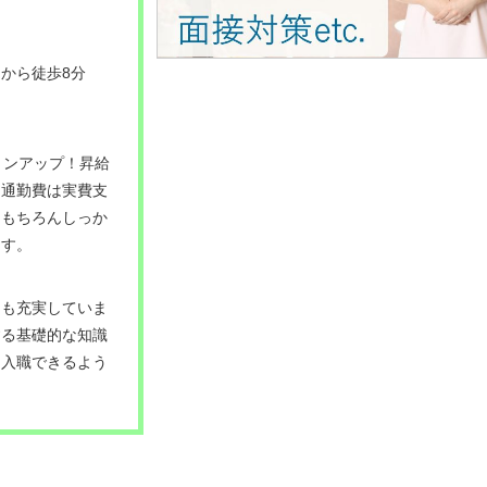
から徒歩8分
ョンアップ！昇給
 通勤費は実費支
ももちろんしっか
ます。
ムも充実していま
する基礎的な知識
て入職できるよう