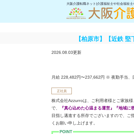
大阪介護転職ネット|介護福祉士や社会福祉
【柏原市】【近鉄 堅
2026.08.03更新
月給 228,482円〜237,662円
※ 夜勤手当、
正社員
株式会社Azzurroは、ご利用者様とご家族
で、
『真心込めた心温まる運営』『地域に
目指し邁進する所存でございますので、ご
くお願い申し上げます。
POINT