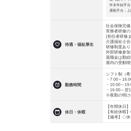
年末年始手当：
通勤手当：上
社会保険完備
実務者研修の
(初任者研修
介護福祉士合
待遇・福祉厚生
研修制度あり
外部研修参加
退職金は勤続
屋内の受動喫
シフト制（希
・7:00～16
・10:00～1
勤務時間
・16:00～翌
※夜勤の明け
【年間休日】1
【有給休暇】
休日・休暇
【備考】◇休