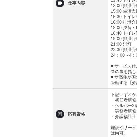
12:45 ト
仕事内容
13:00 排
15:00 
15:30 ト
16:00 排
18:00 夕
18:40 ト
19:00 排
21:00 消灯
22:30 排
24：00～
■ サービス
スの事を指し
■ サ高住が
管轄する【介
下記いずれか
・初任者研修
・ヘルパー2
・実務者研修
応募資格
・介護福祉士
施設やサービ
は尚可。