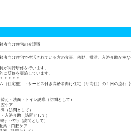
齢者向け住宅の介護職
齢者向け住宅で生活されている方の食事、移動、排泄、入浴介助が主な
員が同行研修を行います。
的に研修を実施しています。
＊＊＊＊＊
ム（住宅型）・サービス付き高齢者向け住宅（サ高住）の１日の流れ【
床・着替え・洗面・トイレ誘導（訪問として）
・口腔ケア
レ誘導（訪問として）
介助・入浴介助（訪問として）
い物同行・代行（訪問として）
食・服薬・口腔ケア