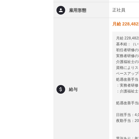
正社員
雇用形態
月給 228,48
月給 228,482
基本給：（い
初任者研修の場
実務者研修の場
介護福祉士の場
資格によりス
ベースアップ
処遇改善手当：
：実務者研修：
給与
：介護福祉士：
処遇改善手当
日祝手当：4,0
夜勤手当：20
賞与あり：年