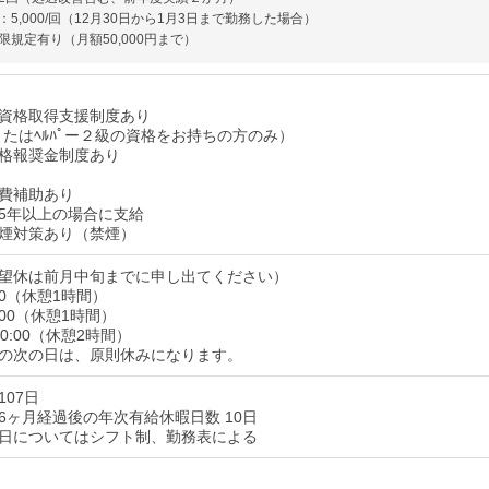
5,000/回（12月30日から1月3日まで勤務した場合）
限規定有り（月額50,000円まで）
資格取得支援制度あり
またはﾍﾙﾊﾟー２級の資格をお持ちの方のみ）
格報奨金制度あり
費補助あり
5年以上の場合に支給
煙対策あり（禁煙）
望休は前月中旬までに申し出てください）
:00（休憩1時間）
9:00（休憩1時間）
10:00（休憩2時間）
の次の日は、原則休みになります。
07日
6ヶ月経過後の年次有給休暇日数 10日
日についてはシフト制、勤務表による