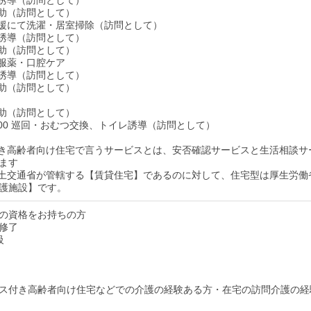
イレ誘導（訪問として）
泄介助（訪問として）
生活支援にて洗濯・居室掃除（訪問として）
イレ誘導（訪問として）
泄介助（訪問として）
食・服薬・口腔ケア
イレ誘導（訪問として）
泄介助（訪問として）
泄介助（訪問として）
4：00 巡回・おむつ交換、トイレ誘導（訪問として）
付き高齢者向け住宅で言うサービスとは、安否確認サービスと生活相談サ
ます
国土交通省が管轄する【賃貸住宅】であるのに対して、住宅型は厚生労働
護施設】です。
の資格をお持ちの方
修了
級
ス付き高齢者向け住宅などでの介護の経験ある方・在宅の訪問介護の経