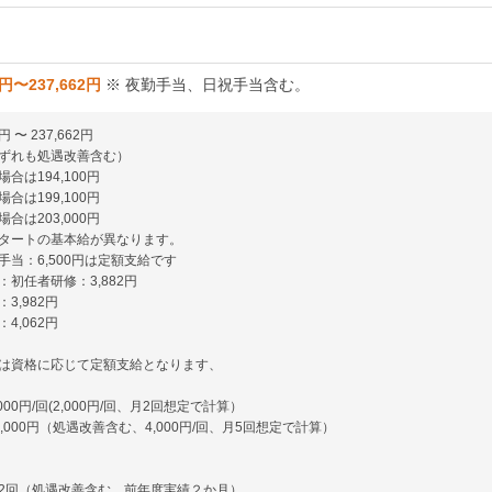
2円〜237,662円
※ 夜勤手当、日祝手当含む。
円 〜 237,662円
ずれも処遇改善含む）
合は194,100円
合は199,100円
合は203,000円
タートの基本給が異なります。
手当：6,500円は定額支給です
初任者研修：3,882円
3,982円
4,062円
は資格に応じて定額支給となります、
00円/回(2,000円/回、月2回想定で計算）
,000円（処遇改善含む、4,000円/回、月5回想定で計算）
2回（処遇改善含む、前年度実績２か月）