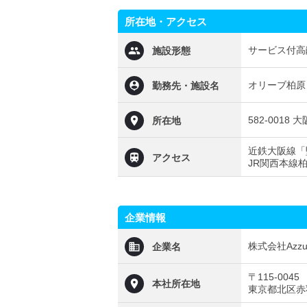
所在地・アクセス
サービス付高
施設形態
オリーブ柏原
勤務先・施設名
582-0018
所在地
近鉄大阪線「
アクセス
JR関西本線
企業情報
株式会社Azzur
企業名
〒115-0045
本社所在地
東京都北区赤羽