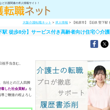
士など介護関連の求人情報サイト！
大阪介護転職ネット
>
求人情報
>
【柏原市】【近鉄 堅下駅
下駅 徒歩8分】サービス付き高齢者向け住宅◇介
日祝手当含む。
様、当社との三人四脚
密着した社会貢献』
を
指導ご鞭撻の程よろし