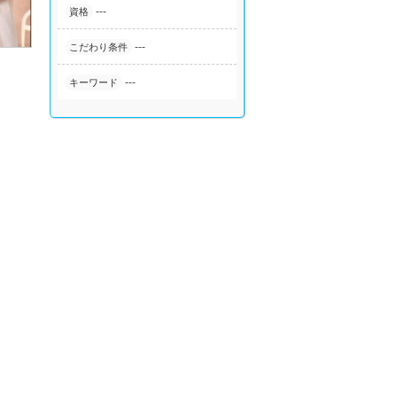
---
資格
---
こだわり条件
---
キーワード