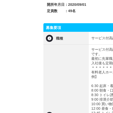
開所年月日：2020/09/01
定員数 ：49名
募集要項
サービス付高
職種
サービス付高
です。
最初に先輩職
入社後も定期
＊＊＊＊＊＊
有料老人ホー
例】
6:30 起
8:00 朝食
8:30 トイ
9:00 排泄
10:00 買
12:00 昼