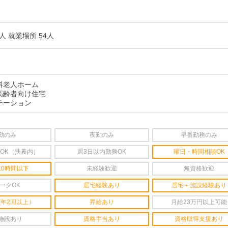
人 就業場所 54人
料老人ホーム
高齢者向け住宅
テーション
勤のみ
夜勤のみ
早番勤務のみ
OK（扶養内）
週3日以内勤務OK
曜日・時間相談OK
10時間以下
未経験歓迎
無資格歓迎
ークOK
居宅経験あり
居宅＋施設経験あり
(年2回以上）
昇給あり
月給23万円以上可能
施設あり
資格手当あり
資格取得支援あり