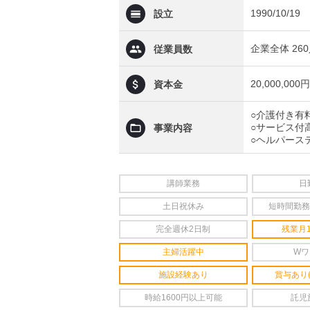
1990/10/19
設立
企業全体 260
従業員数
20,000,000円
資本金
○介護付き有
○サービス付
事業内容
○ヘルパース
講師業務
日
土日祝休み
短時間勤務
完全週休2日制
残業月
主婦活躍中
Wワ
施設経験あり
賞与あり
時給1600円以上可能
託児