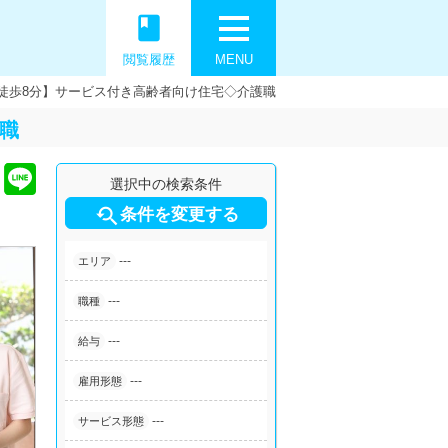
book
閲覧履歴
MENU
 徒歩8分】サービス付き高齢者向け住宅◇介護職
護職
選択中の検索条件

条件を変更する
---
エリア
---
職種
---
給与
---
雇用形態
---
サービス形態