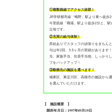
！
①複数路線でアクセス抜群
JR学研都市線「鴫野」駅より東へ徒歩
今里筋線「職場」駅より徒歩2分と、駅
立地です。
②充実の給与体制
！
昇給ありでスタッフの頑張りをきちん
与は年2回、3.5ヶ月の実績があります
当、家族手当、住居手当他、しっかり
フをバックアップ！
③勤務先の施設を選べます！
城東区、東淀川区、高槻市の施設から
を選んでいただけます。
【 施設概要 】
1997年09月19日
開所年月日：