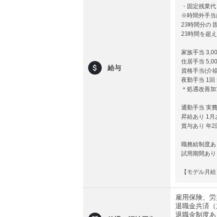
・固定残業代 3
※時間外手当
23時間分の 
23時間を超
家族手当 3,0
住居手当 5,0
給与
資格手当(介福)
夜勤手当 1回 
＊処遇改善加
通勤手当 実費
昇給あり 1月あ
賞与あり 年2回
職務給制度あ
試用期間あり
【モデル月給】
雇用保険、労
退職金共済（
退職金制度あ