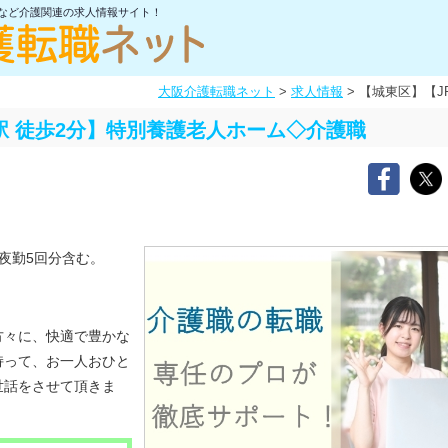
士など介護関連の求人情報サイト！
大阪介護転職ネット
>
求人情報
>
【城東区】【J
駅 徒歩2分】特別養護老人ホーム◇介護職
夜勤5回分含む。
方々に、快適で豊かな
持って、お一人おひと
世話をさせて頂きま