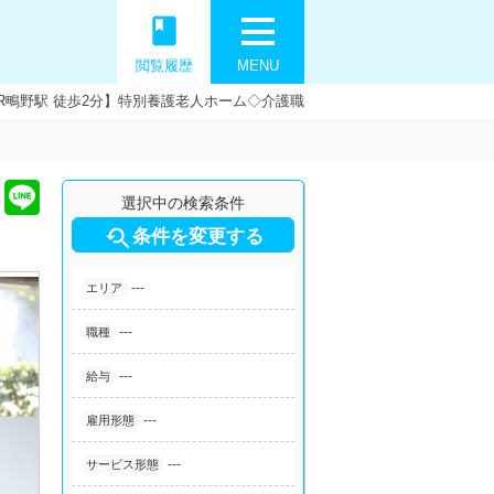
book
閲覧履歴
MENU
R鴫野駅 徒歩2分】特別養護老人ホーム◇介護職
選択中の検索条件

条件を変更する
---
エリア
---
職種
---
給与
---
雇用形態
---
サービス形態