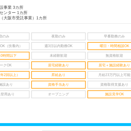
設事業 3カ所
センター 1カ所
（大阪市受託事業）1カ所
勤のみ
夜勤のみ
早番勤務のみ
OK（扶養内）
週3日以内勤務OK
曜日・時間相談OK
10時間以下
未経験歓迎
無資格歓迎
ークOK
居宅経験あり
居宅＋施設経験あり
(年2回以上）
昇給あり
月給23万円以上可能
施設あり
資格手当あり
資格取得支援あり
員登用あり
オープニング
施設見学OK