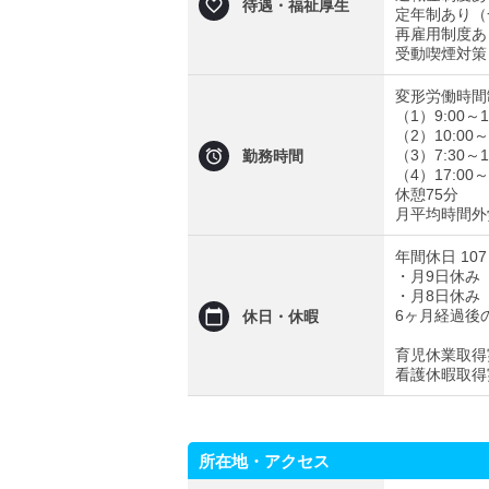
待遇・福祉厚生
定年制あり（
再雇用制度あ
受動喫煙対策 
変形労働時間制
（1）9:00～1
（2）10:00～
（3）7:30～1
勤務時間
（4）17:00
休憩75分
月平均時間外
年間休日 10
・月9日休み
・月8日休み
6ヶ月経過後
休日・休暇
育児休業取得
看護休暇取得
所在地・アクセス