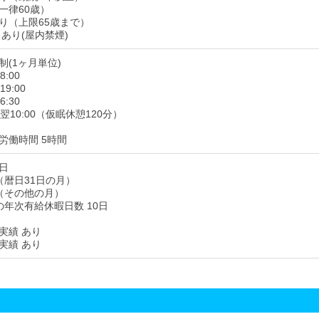
一律60歳）
り（上限65歳まで）
あり(屋内禁煙)
(1ヶ月単位)
8:00
19:00
6:30
～翌10:00（仮眠休憩120分）
労働時間 5時間
7日
（暦日31日の月）
（その他の月）
の年次有給休暇日数 10日
実績 あり
実績 あり