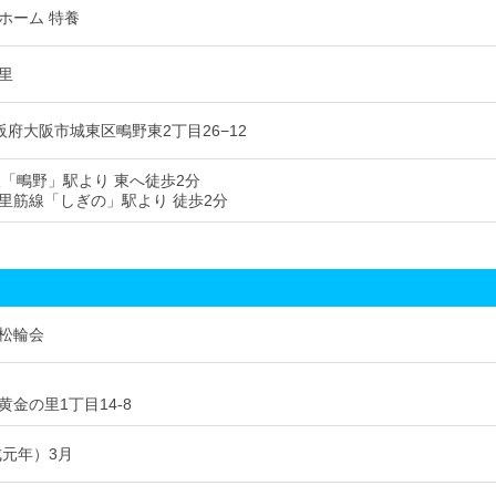
ホーム 特養
里
 大阪府大阪市城東区鴫野東2丁目26−12
線「鴫野」駅より 東へ徒歩2分
里筋線「しぎの」駅より 徒歩2分
松輪会
金の里1丁目14-8
成元年）3月