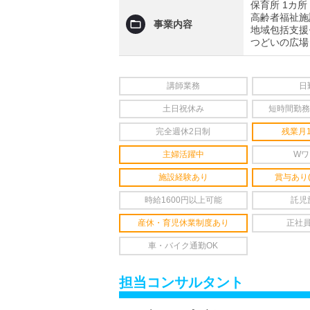
保育所 1カ所
高齢者福祉施
事業内容
地域包括支援
つどいの広場
講師業務
日
土日祝休み
短時間勤務
完全週休2日制
残業月
主婦活躍中
Wワ
施設経験あり
賞与あり
時給1600円以上可能
託児
産休・育児休業制度あり
正社
車・バイク通勤OK
担当コンサルタント