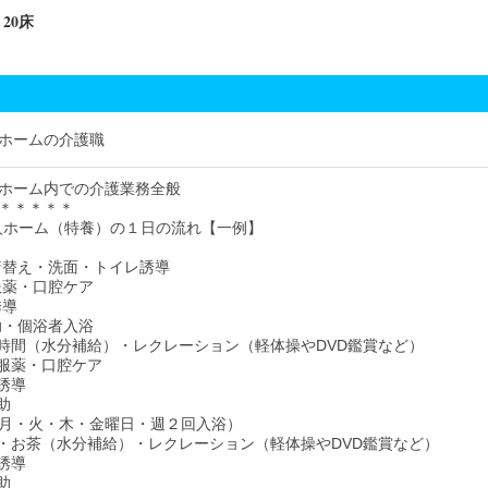
 20床
ホームの介護職
ホーム内での介護業務全般
＊＊＊＊＊
人ホーム（特養）の１日の流れ【一例】
・着替え・洗面・トイレ誘導
・服薬・口腔ケア
誘導
介助・個浴者入浴
お茶の時間（水分補給）・レクレーション（軽体操やDVD鑑賞など）
食・服薬・口腔ケア
レ誘導
介助
月・火・木・金曜日・週２回入浴）
おやつ・お茶（水分補給）・レクレーション（軽体操やDVD鑑賞など）
レ誘導
介助