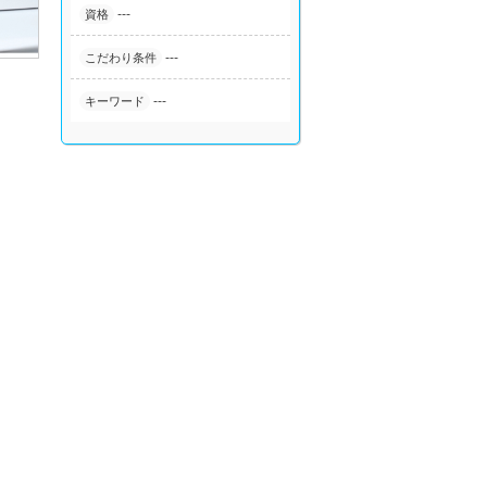
---
資格
---
こだわり条件
---
キーワード