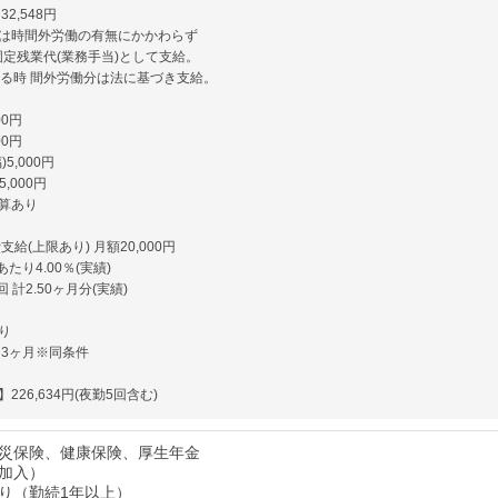
2,548円
は時間外労働の有無にかかわらず
固定残業代(業務手当)として支給。
える時 間外労働分は法に基づき支給。
00円
00円
5,000円
5,000円
算あり
支給(上限あり) 月額20,000円
たり4.00％(実績)
 計2.50ヶ月分(実績)
り
 3ヶ月※同条件
226,634円(夜勤5回含む)
災保険、健康保険、厚生年金
加入）
り（勤続1年以上）