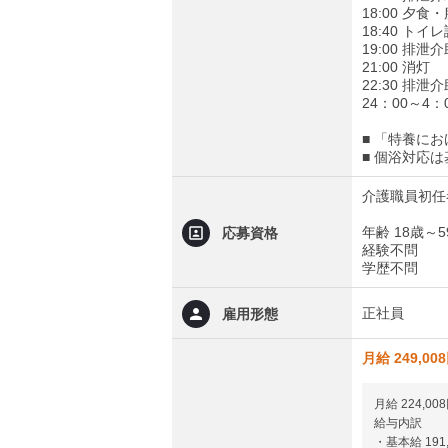
18:00 夕
18:40 トイ
19:00 排泄
21:00 消灯
22:30 排泄
24：00～4
■ 「特養に
■ 個浴対応
介護職員初任
年齢 18歳
応募資格
経験不問
学歴不問
正社員
雇用形態
月給 249,00
月給 224,00
給与内訳
・基本給 191