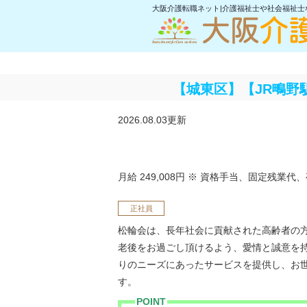
大阪介護転職ネット|介護福祉士や社会福祉
【城東区】【JR鴫野
2026.08.03更新
月給 249,008円
※ 資格手当、固定残業代、
正社員
松輪会は、長年社会に貢献された高齢者の
老後をお過ごし頂けるよう、愛情と誠意を
りのニーズにあったサービスを提供し、お
す。
POINT