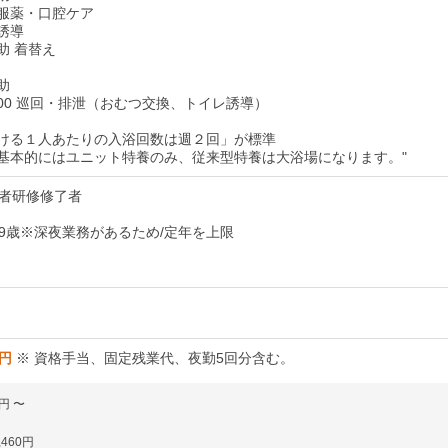
食・服薬・口腔ケア
レ誘導
介助 着替え
介助
：00 巡回・排泄（おむつ交換、トイレ誘導）
おける１人あたりの入浴回数は週２回」が標準
は基本的にはユニット特養のみ、従来型特養は大浴場になります。"
者研修修了者
～59歳※深夜業務があるため/定年を上限
8円
※ 資格手当、固定残業代、夜勤5回分含む。
8円 〜
,460円