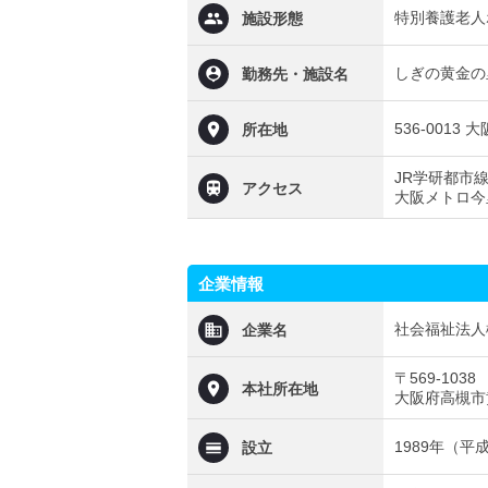
特別養護老人
施設形態
しぎの黄金の
勤務先・施設名
536-0013
所在地
JR学研都市
アクセス
大阪メトロ今
企業情報
社会福祉法人
企業名
〒569-1038
本社所在地
大阪府高槻市黄
1989年（平
設立