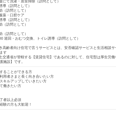
生活支援にて洗濯・居室掃除（訪問として）
イレ誘導（訪問として）
泄介助（訪問として）
食・服薬・口腔ケア
イレ誘導（訪問として）
泄介助（訪問として）
泄介助（訪問として）
4：00 巡回・おむつ交換、トイレ誘導（訪問として）
付き高齢者向け住宅で言うサービスとは、安否確認サービスと生活相談サ
ます
国土交通省が管轄する【賃貸住宅】であるのに対して、住宅型は厚生労働
護施設】です。
することができる方
利用者さまと長く向き合いたい方
スキルアップしていきたい方
て働きたい方
了者以上必須
経験の方も大歓迎！