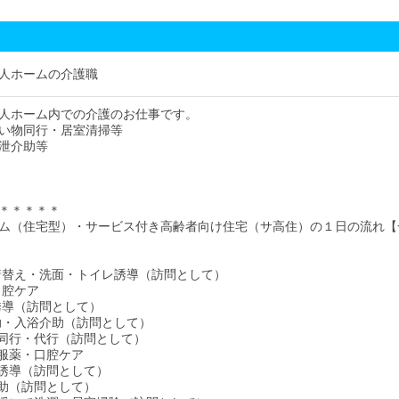
人ホームの介護職
人ホーム内での介護のお仕事です。
い物同行・居室清掃等
泄介助等
＊＊＊＊＊
ム（住宅型）・サービス付き高齢者向け住宅（サ高住）の１日の流れ【
床・着替え・洗面・トイレ誘導（訪問として）
・口腔ケア
レ誘導（訪問として）
介助・入浴介助（訪問として）
い物同行・代行（訪問として）
食・服薬・口腔ケア
イレ誘導（訪問として）
泄介助（訪問として）