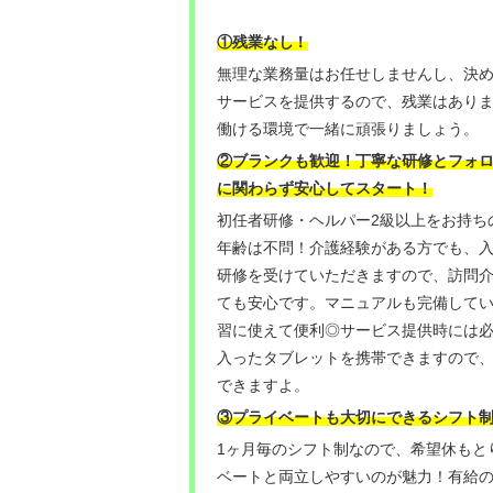
！
①残業なし
無理な業務量はお任せしませんし、決
サービスを提供するので、残業はあり
働ける環境で一緒に頑張りましょう。
②ブランクも歓迎！丁寧な研修とフォ
に関わらず安心してスタート！
初任者研修・ヘルパー2級以上をお持ち
年齢は不問！介護経験がある方でも、
研修を受けていただきますので、訪問
ても安心です。マニュアルも完備して
習に使えて便利◎サービス提供時には
入ったタブレットを携帯できますので
できますよ。
③プライベートも大切にできるシフト
1ヶ月毎のシフト制なので、希望休もと
ベートと両立しやすいのが魅力！有給