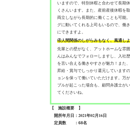
いますので、特別休暇と合わせて長期
くさんいます。また、産前産後休暇を
両立しながら長期的に働くことも可能
グに動いてくれる上司もいるので、働
にできますよ。
④人間関係のしがらみもなく、風通し
先輩との壁がなく、アットホームな雰
んはみんなでフォローしますし、入社
を言い合える働きやすさが魅力！また
昇給・賞与でしっかり還元しています
ョンを保って働いていただけます。万
ブルが起こった場合も、顧問弁護士が
てくださいね。
【 施設概要 】
2021年02月16日
開所年月日：
定員数 ：68名