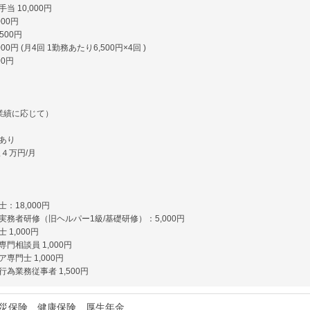
当 10,000円
000円
500円
00円 (月4回 1勤務あたり6,500円×4回 )
00円
業績に応じて）
あり
４万円/月
】
：18,000円
実務者研修（旧ヘルパー1級/基礎研修）：5,000円
 1,000円
門相談員 1,000円
専門士 1,000円
為業務従事者 1,500円
災保険、健康保険、厚生年金