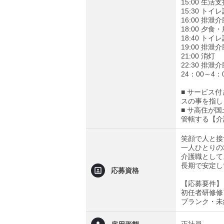
15:00 
15:30 ト
16:00 排
18:00 夕
18:40 ト
19:00 排
21:00 消灯
22:30 排
24：00～
■ サービス
スの事を指し
■ サ高住が
管轄する【介
笑顔で人と接
一人ひとりの
介護職として
長期で安定し
応募資格
【応募要件】
初任者研修修
ブランク・未