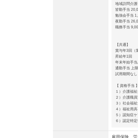
地域訪問介護手
皆勤手当 20,
勉強会手当 1,
夜勤手当 26,0
職務手当 9,0
【共通】
賞与年3回（
昇給年1回
年末年始手当
通勤手当 上限
試用期間なし
【 資格手当 
１）介護福祉士
２）介護職員
３）社会福祉士
４）福祉用具専
５）認知症ケア
６）認定特定行
雇用保険、労