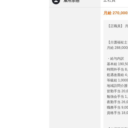
正社員
雇用形態
月給 270,00
【正職員】 月給 
【介護福祉士
月給 288,00
・給与内訳
基本給 190,5
時間外手当 8
処遇改善給 4,
等級給 1,000
地域訪問介護手
皆勤手当 20,
勉強会手当 1,
夜勤手当 26,0
職務手当 9,0
資格手当 18,