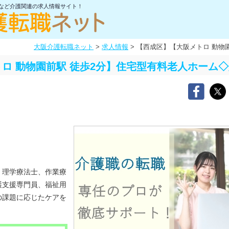
士など介護関連の求人情報サイト！
大阪介護転職ネット
>
求人情報
>
【西成区】【大阪メトロ 動物
ロ 動物園前駅 徒歩2分】住宅型有料老人ホーム
、理学療法士、作業療
護支援専門員、福祉用
の課題に応じたケアを