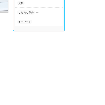
---
資格
---
こだわり条件
---
キーワード