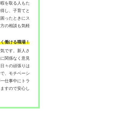
休暇を取る人もた
取得し、子育てと
。困ったときにス
き方の相談も気軽
よく働ける職場！
囲気です。新人さ
歴に関係なく意見
、日々の頑張りは
ので、モチベーシ
が一仕事中にトラ
いますので安心し