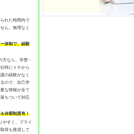
められた時間内で
ません。無理なく
ロー体制で、経験
の方なら、学歴・
入社時にイチから
介護の経験がなく
いるので、自己学
必要な情報が全て
、落ちついて対応
制＆休暇制度有！
りやすく、プライ
の取得も推奨して