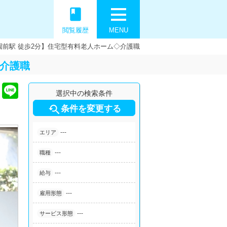
book
閲覧履歴
MENU
園前駅 徒歩2分】住宅型有料老人ホーム◇介護職
◇介護職
選択中の検索条件

条件を変更する
---
エリア
---
職種
---
給与
---
雇用形態
---
サービス形態