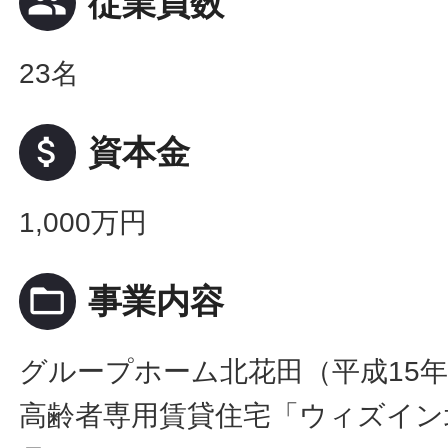
people
従業員数
23名
attach_money
資本金
1,000万円
folder_open
事業内容
グループホーム北花田（平成15年
高齢者専用賃貸住宅「ウィズイン