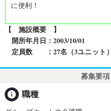
に便利！
【 施設概要 】
2003/10/01
開所年月日：
27名（3ユニット
定員数 ：
募集要項
info
職種