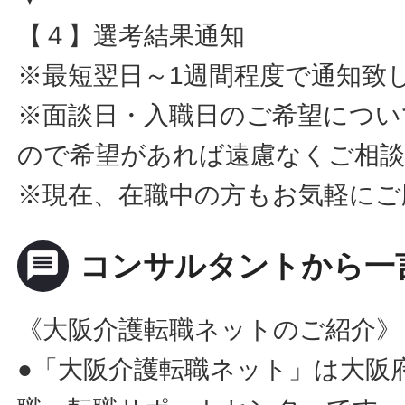
【４】選考結果通知
※最短翌日～1週間程度で通知致
※面談日・入職日のご希望につい
ので希望があれば遠慮なくご相
※現在、在職中の方もお気軽にご
message
コンサルタントから一
《大阪介護転職ネットのご紹介》
●「大阪介護転職ネット」は大阪