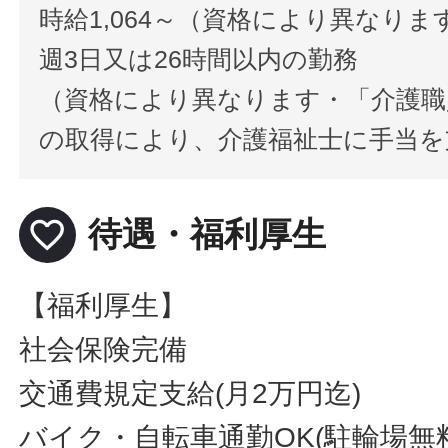
時給1,064～（資格により異なりま
週3日又は26時間以内の勤務
（資格により異なります・「介護職
の取得により、介護福祉士に手当を
favorite_border
待遇・福利厚生
【福利厚生】
社会保険完備
交通費規定支給(月2万円迄)
バイク・自転車通勤OK(駐輪場無