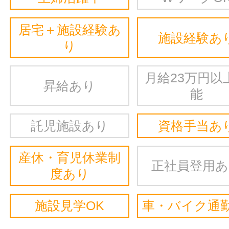
居宅＋施設経験あ
施設経験あ
り
月給23万円以
昇給あり
能
託児施設あり
資格手当あ
産休・育児休業制
正社員登用
度あり
施設見学OK
車・バイク通勤