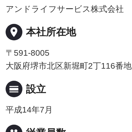
アンドライフサービス株式会社
place
本社所在地
〒591-8005
大阪府堺市北区新堀町2丁116番地
calendar_view_day
設立
平成14年7月