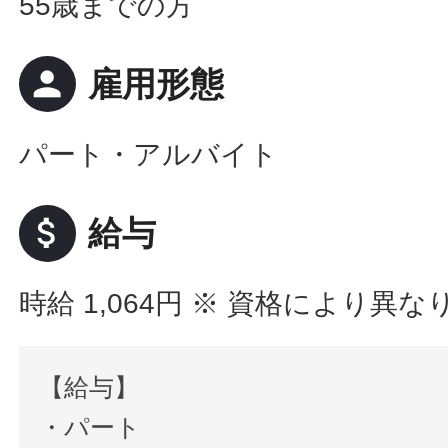
55歳までの方
person
雇用形態
パート・アルバイト
attach_money
給与
時給 1,064円
※ 資格により異な
【給与】
・パート