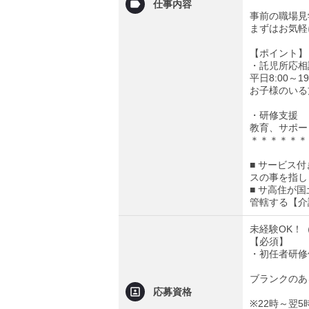
仕事内容
事前の職場見
まずはお気軽
【ポイント】
・託児所応相
平日8:00～1
お子様のいる
・研修支援
教育、サポー
＊＊＊＊＊＊
■ サービス
スの事を指し
■ サ高住が
管轄する【介
未経験OK！
【必須】
・初任者研修
ブランクのあ
応募資格
※22時～翌5