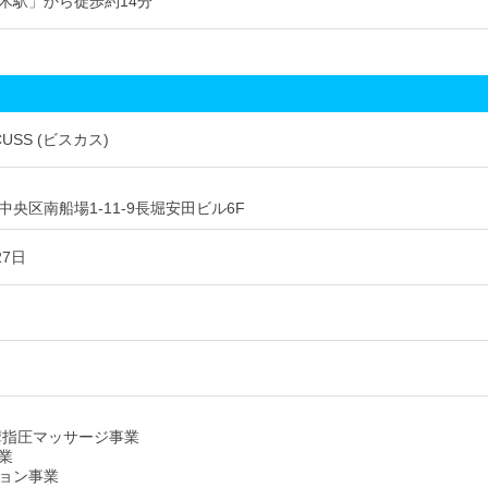
木駅」から徒歩約14分
USS (ビスカス)
央区南船場1-11-9長堀安田ビル6F
27日
摩指圧マッサージ事業
業
ョン事業