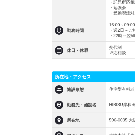
・託児所応相
・勉強会
・受動喫煙対
16:00～09:00
・週2日～ご
勤務時間
・22時～翌5
交代制
休日・休暇
※応相談
所在地・アクセス
住宅型有料老
施設形態
HIBISU岸和
勤務先・施設名
596-0035
所在地