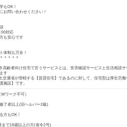
学もOK！
にお問い合わせください！
談
9:00対応
方も安心です
ト体制も万全！
＊＊＊＊＊
付き高齢者向け住宅で言うサービスとは、安否確認サービスと生活相談サ
ます
国土交通省が管轄する【賃貸住宅】であるのに対して、住宅型は厚生労働
護施設】です。
（Wワーク不可）
修了者以上(旧ヘルパー2級)
る方もOK！
時まで18歳以上の方(省令2号)