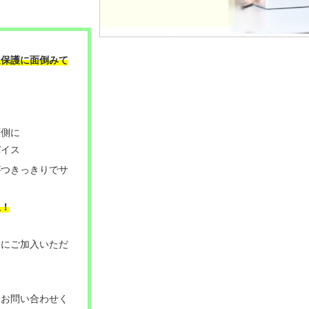
過保護に面倒みて
ず側に
バイス
がつきっきりでサ
。
生！
てにご加入いただ
はお問い合わせく