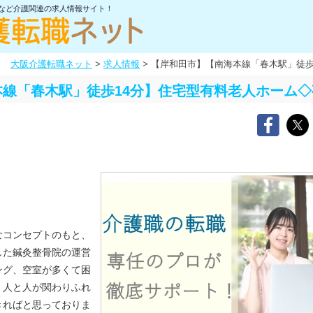
士など介護関連の求人情報サイト！
大阪介護転職ネット
>
求人情報
>
【岸和田市】【南海本線「春木駅」徒歩
線「春木駅」徒歩14分】住宅型有料老人ホーム
なコンセプトのもと、
した鍼灸整骨院の運営
ング、空室が多くて困
、人と人が関わりふれ
きればと思っておりま