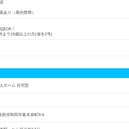
談
策あり（屋内禁煙）
相談OK！
時まで18歳以上の方(省令2号)
人ホーム 住宅型
田
 大阪府岸和田市春木泉町9-6