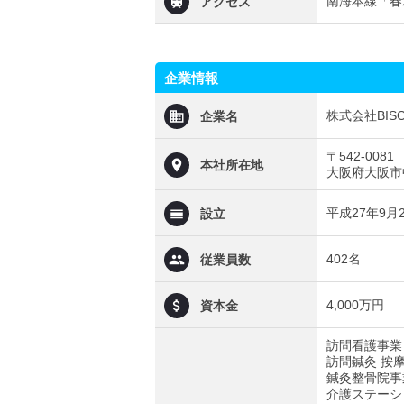
南海本線「春
アクセス
企業情報
株式会社BISC
企業名
〒542-0081
本社所在地
大阪府大阪市中
平成27年9月
設立
402名
従業員数
4,000万円
資本金
訪問看護事業
訪問鍼灸 按
鍼灸整骨院事
介護ステーシ