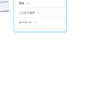
---
資格
---
こだわり条件
---
キーワード