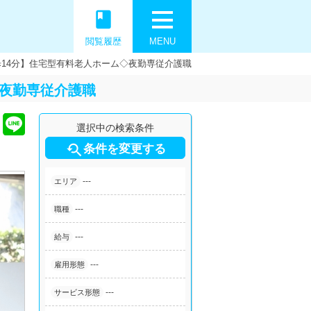
book
閲覧履歴
MENU
14分】住宅型有料老人ホーム◇夜勤専従介護職
◇夜勤専従介護職
選択中の検索条件

条件を変更する
---
エリア
---
職種
---
給与
---
雇用形態
---
サービス形態