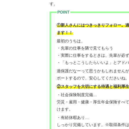
す。
POINT
①新人さんにはつきっきりフォロー。
！
ます！
最初のうちは、
・先輩の仕事を隣で見てもらう
・実際に仕事をするときは、先輩が必
・「もっとこうしたらいいよ」とアド
過保護だなーって思うかもしれません
ポートするので、安心してくださいね
②スタッフを大切にする待遇と福利厚
・社会保険制度完備…
労災・雇用・健康・厚生年金保険すべ
けます。
・有給休暇あり…
しっかり完備しています。※取得条件