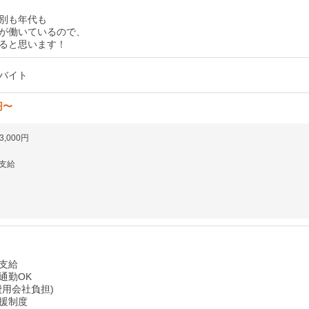
別も年代も
が働いているので、
ると思います！
バイト
円〜
3,000円
支給
支給
通勤OK
費用会社負担)
援制度