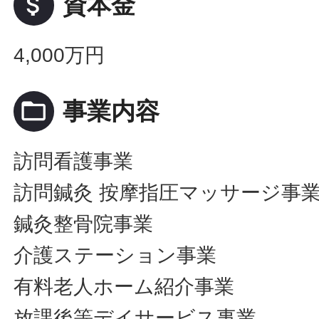
attach_money
資本金
4,000万円
folder_open
事業内容
訪問看護事業
訪問鍼灸 按摩指圧マッサージ事
鍼灸整骨院事業
介護ステーション事業
有料老人ホーム紹介事業
放課後等デイサービス事業