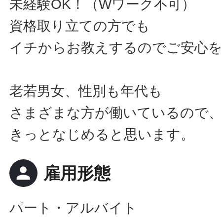
未経験OK！（Wワーク不可）
資格取り立ての方でも
イチからお教えするのでご安心
老若男女、性別も年代も
さまざまな方が働いているので
きっとなじめると思います。
person
雇用形態
パート・アルバイト