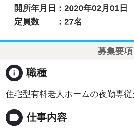
開所年月日：2020年02月01日
名
定員数 ：27
募集要項
info
職種
住宅型有料老人ホームの夜勤専従
label
仕事内容