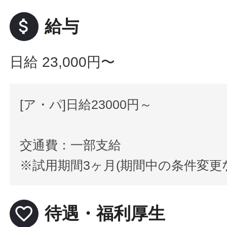
attach_money
給与
日給 23,000円〜
[ア・パ]日給23000円～
交通費：一部支給
※試用期間3ヶ月(期間中の条件変更
favorite_border
待遇・福利厚生