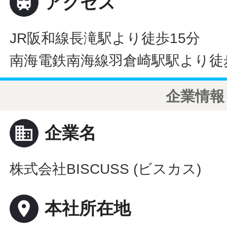

アクセス
JR阪和線長滝駅より徒歩15分
南海電鉄南海線羽倉崎駅駅より徒
企業情報
business
企業名
株式会社BISCUSS (ビスカス)
place
本社所在地