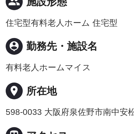
people
施設形態
住宅型有料老人ホーム 住宅型
person_pin
勤務先・施設名
有料老人ホームマイス
place
所在地
598-0033 大阪府泉佐野市南中安松7