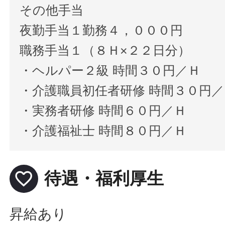
その他手当
夜勤手当１勤務４，０００円
職務手当１（８Ｈ×２２日分）
・ヘルパー２級 時間３０円／Ｈ
・介護職員初任者研修 時間３０円／
・実務者研修 時間６０円／Ｈ
・介護福祉士 時間８０円／Ｈ
favorite_border
待遇・福利厚生
昇給あり