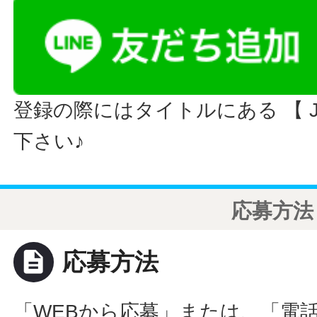
登録の際にはタイトルにある 【 JO
下さい♪
応募方法
description
応募方法
「WEBから応募」または、「電