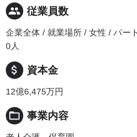
people
従業員数
企業全体 / 就業場所 / 女性 / パート: 3
0人
attach_money
資本金
12億6,475万円
folder_open
事業内容