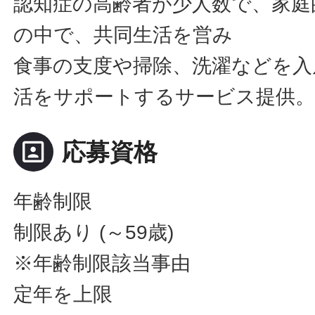
認知症の高齢者が少人数で、家庭
の中で、共同生活を営み
食事の支度や掃除、洗濯などを入
活をサポートするサービス提供
portrait
応募資格
年齢制限
制限あり (～59歳)
※年齢制限該当事由
定年を上限