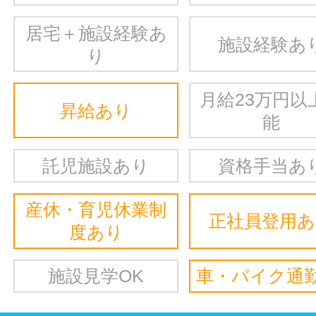
居宅＋施設経験あ
施設経験あ
り
月給23万円以
昇給あり
能
託児施設あり
資格手当あ
産休・育児休業制
正社員登用
度あり
施設見学OK
車・バイク通勤