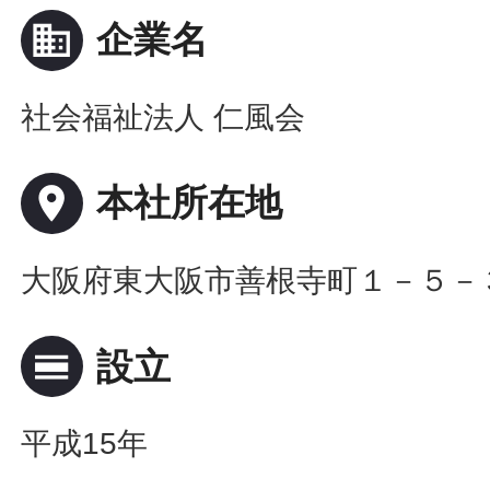
business
企業名
社会福祉法人 仁風会
place
本社所在地
大阪府東大阪市善根寺町１－５－
calendar_view_day
設立
平成15年