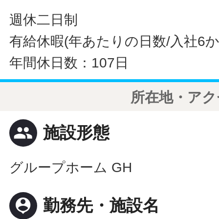
週休二日制
有給休暇(年あたりの日数/入社6か
年間休日数：107日
所在地・アク
people
施設形態
グループホーム GH
person_pin
勤務先・施設名