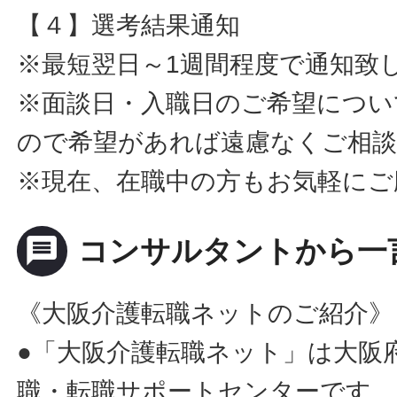
【４】選考結果通知
※最短翌日～1週間程度で通知致
※面談日・入職日のご希望につい
ので希望があれば遠慮なくご相
※現在、在職中の方もお気軽にご
message
コンサルタントから一
《大阪介護転職ネットのご紹介》
●「大阪介護転職ネット」は大阪
職・転職サポートセンターです。