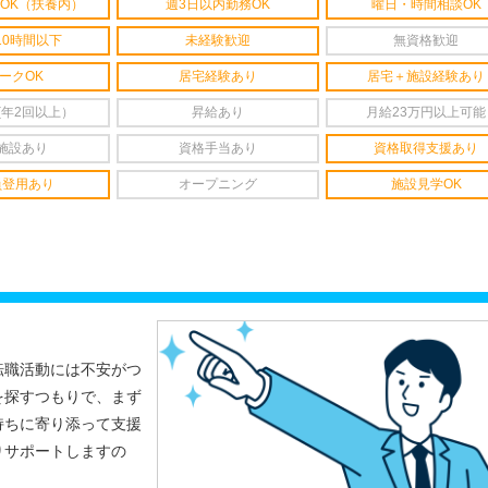
OK（扶養内）
週3日以内勤務OK
曜日・時間相談OK
10時間以下
未経験歓迎
無資格歓迎
ークOK
居宅経験あり
居宅＋施設経験あり
(年2回以上）
昇給あり
月給23万円以上可能
施設あり
資格手当あり
資格取得支援あり
員登用あり
オープニング
施設見学OK
転職活動には不安がつ
を探すつもりで、まず
持ちに寄り添って支援
りサポートしますの