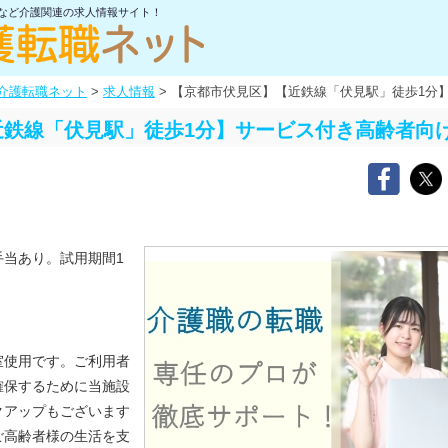
士など介護関連の求人情報サイト！
介護転職ネット
>
求人情報
>
【京都市伏見区】【近鉄線「伏見駅」徒歩1分
近鉄線「伏見駅」徒歩1分】サービス付き高齢者向
手当あり。試用期間1
室使用です。ご利用者
確保するために当施設
クアップもございます
ご高齢者様の生活を支