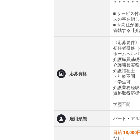
＊＊＊＊＊＊
■ サービス
スの事を指し
■ サ高住が
管轄する【介
《応募要件》
初任者研修（
ホームヘルパ
介護職員基礎
介護職員実務
介護福祉士
応募資格
・年齢不問
・学生可
介護業務経験
資格取得応援
学歴不問
パート・アル
雇用形態
日給 18,000
なし）