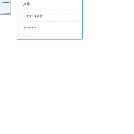
---
資格
---
こだわり条件
---
キーワード