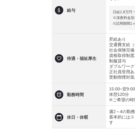
給与
日給1.8万円 
※深夜料金別
※試用期間1
昇給あり
交通費支給（
社会保険完備
資格取得制度
待遇・福祉厚生
制服貸与
ダブルワーク
正社員登用あ
受動喫煙対策
15:00~翌9:00
休憩120分
勤務時間
※ご希望の時
週2～4の勤
基本的にはス
休日・休暇
す