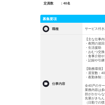
定員数 ：40名
募集要項
サービス付き
職種
【主な仕事内
・夜間の巡回
・生活援助
・おむつ交換
・食事介助や
・記録や引継
【勤務環境】
・居室数：4
・夜勤体制：
仕事内容
全40戸のサ
業務内容は多
担がかからな
先輩がきちん
（日勤での慣