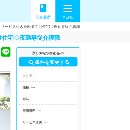
book
閲覧履歴
MENU
】サービス付き高齢者向け住宅◇夜勤専従介護職
け住宅◇夜勤専従介護職
選択中の検索条件

条件を変更する
---
エリア
---
職種
---
給与
---
雇用形態
---
サービス形態