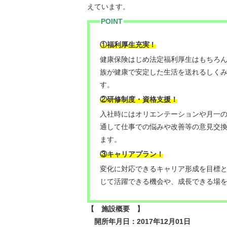
えています。
POINT
！
①福利厚生充実
健康保険はじめ法定福利厚生はもちろ
族が健康で安定した生活を送れるしく
す。
②研修制度・資格支援！
入社時にはオリエンテーションや月一
通して仕事での悩みや改善等の意見交
ます。
③キャリアプラン！
変化に対応できるキャリア形成を目標
じて活躍できる機会や、成長できる場
【 施設概要 】
開所年月日：2017年12月01日