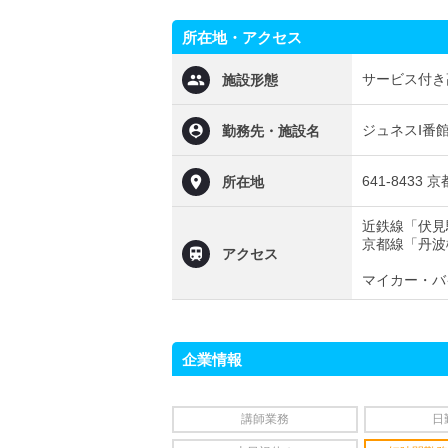
所在地・アクセス
サービス付き
施設形態
ジュネスⅠ番
勤務先・施設名
641-843
所在地
近鉄線「伏見
京都線「丹波
アクセス
マイカー・バ
企業情報
講師業務
日