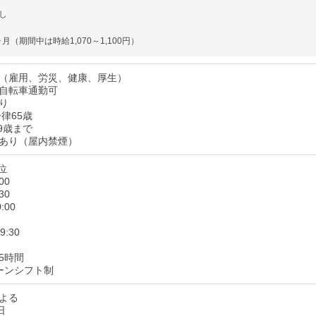
し
月（期間中は時給1,070～1,100円）
（雇用、労災、健康、厚生）
自転車通勤可
り
律65歳
9歳まで
あり（屋内禁煙）
位
00
30
:00
9:30
5時間
ーンシフト制
よる
日