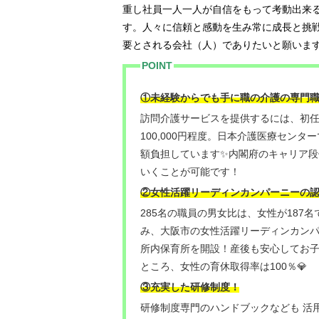
重し社員一人一人が自信をもって考動出来
す。人々に信頼と感動を生み常に成長と挑
要とされる会社（人）でありたいと願いま
POINT
①未経験からでも手に職の介護の専門
訪問介護サービスを提供するには、初任
100,000円程度。日本介護医療セン
額負担しています✨内閣府のキャリア
いくことが可能です！
②女性活躍リーディンカンパーニーの
285名の職員の男女比は、女性が187
み、大阪市の女性活躍リーディンカンパ
所内保育所を開設！産後も安心してお
ところ、女性の育休取得率は100％💎
③充実した研修制度！
研修制度専門のハンドブックなども 活