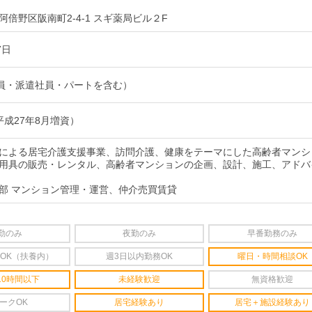
倍野区阪南町2-4-1 スギ薬局ビル２F
7日
社員・派遣社員・パートを含む）
（平成27年8月増資）
による居宅介護支援事業、訪問介護、健康をテーマにした高齢者マンシ
用具の販売・レンタル、高齢者マンションの企画、設計、施工、アドバ
部 マンション管理・運営、仲介売買賃貸
勤のみ
夜勤のみ
早番勤務のみ
OK（扶養内）
週3日以内勤務OK
曜日・時間相談OK
10時間以下
未経験歓迎
無資格歓迎
ークOK
居宅経験あり
居宅＋施設経験あり