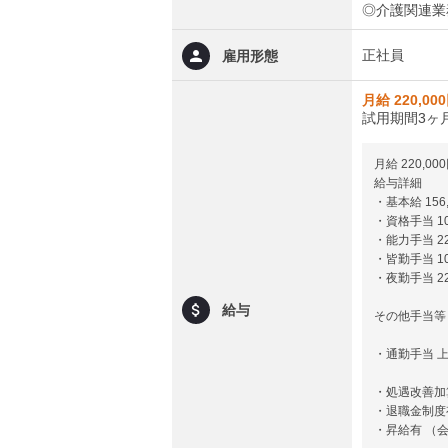
◎介護関連業
正社員
雇用形態
月給 220,00
試用期間3ヶ月
月給 220,000
給与詳細
・基本給 156,
・資格手当 10
・能力手当 22
・皆勤手当 10
・夜勤手当 22
給与
その他手当等
・通勤手当 上
・処遇改善加
・退職金制度
・昇給有 （