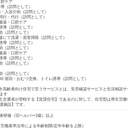
・口腔ケア
レ誘導（訪問として）
介助・入浴介助（訪問として）
い物同行・代行（訪問として）
食・服薬・口腔ケア
イレ誘導（訪問として）
泄介助（訪問として）
生活支援にて洗濯・居室掃除（訪問として）
イレ誘導（訪問として）
泄介助（訪問として）
食・服薬・口腔ケア
イレ誘導（訪問として）
泄介助（訪問として）
泄介助（訪問として）
4：00 巡回・おむつ交換、トイレ誘導（訪問として）
付き高齢者向け住宅で言うサービスとは、安否確認サービスと生活相談サ
ます
国土交通省が管轄する【賃貸住宅】であるのに対して、住宅型は厚生労働
護施設】です。
者研修（旧ヘルパー2級）以上
歳（労働基準法等による年齢制限/定年年齢を上限）