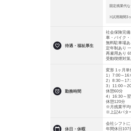
固定残業代な
※試用期間3ヶ
社会保険完備
車・バイク・
無料駐車場あ
待遇・福祉厚生
定年制あり 一
再雇用あり 6
受動喫煙対策
変形 1ヶ月単
1）7:00～16:
2）8:30～17:
3）11:00～20
休憩60分
勤務時間
4）16:30～翌
休憩120分
※月残業平均
※上記4パタ
会社シフトに
年間休日107
休日・休暇