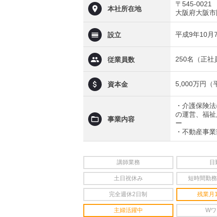
〒545-0021
本社所在地
大阪府大阪市阿
平成9年10月
設立
250名（正
従業員数
5,000万円
資本金
・介護保険法
の運営、福祉
事業内容
ー
・不動産事業
講師業務
日
土日祝休み
短時間勤務
完全週休2日制
残業月
主婦活躍中
Wワ