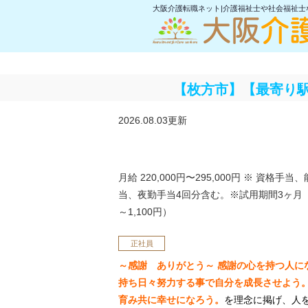
大阪介護転職ネット|介護福祉士や社会福祉
【枚方市】【最寄り駅
2026.08.03更新
月給 220,000円〜295,000円
※ 資格手当、
当、夜勤手当4回分含む。※試用期間3ヶ月（
～1,100円）
正社員
～感謝 ありがとう～
感謝の心を持つ人に
持ち日々努力する事で自分を成長させよう
育み共に幸せになろう。
を理念に掲げ、人