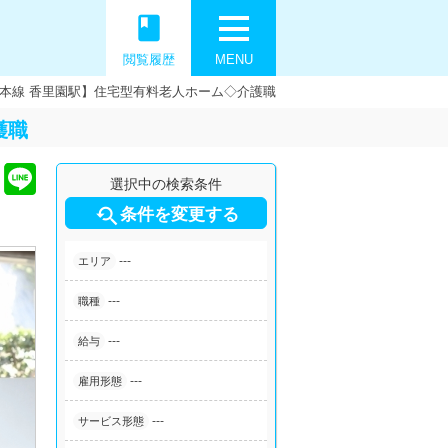
book
閲覧履歴
MENU
阪本線 香里園駅】住宅型有料老人ホーム◇介護職
護職
選択中の検索条件

条件を変更する
---
エリア
---
職種
---
給与
---
雇用形態
---
サービス形態