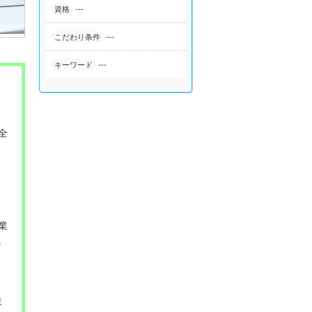
---
資格
---
こだわり条件
---
キーワード
～
全
業
の
ま