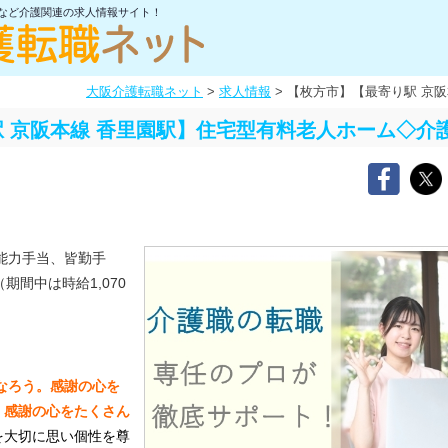
士など介護関連の求人情報サイト！
大阪介護転職ネット
>
求人情報
>
【枚方市】【最寄り駅 京
 京阪本線 香里園駅】住宅型有料老人ホーム◇介
能力手当、皆勤手
期間中は時給1,070
なろう。
感謝の心を
。
感謝の心をたくさん
を大切に思い個性を尊