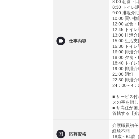
8:00 朝食
8:30 トイ
9:00 排泄
10:00 買
12:00 昼
12:45 ト
13:00 排
15:00 
仕事内容
15:30 ト
16:00 排
18:00 夕
18:40 ト
19:00 排
21:00 消灯
22:30 排
24：00～
■ サービス
スの事を指し
■ サ高住が
管轄する【介
介護職員初任
経験不問
応募資格
18歳～64