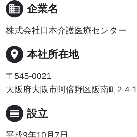
business
企業名
株式会社日本介護医療センター
place
本社所在地
〒545-0021
大阪府大阪市阿倍野区阪南町2-4-
calendar_view_day
設立
平成9年10月7日