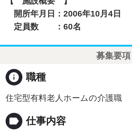
【 施設概要 】
開所年月日：2006年10月4日
定員数 ：60名
募集要項
info
職種
住宅型有料老人ホームの介護職
label
仕事内容