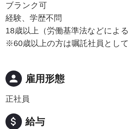
ブランク可
経験、学歴不問
18歳以上（労働基準法などによ
※60歳以上の方は嘱託社員とし
person
雇用形態
正社員
attach_money
給与