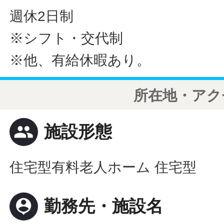
週休2日制
※シフト・交代制
※他、有給休暇あり。
所在地・アク
people
施設形態
住宅型有料老人ホーム 住宅型
person_pin
勤務先・施設名