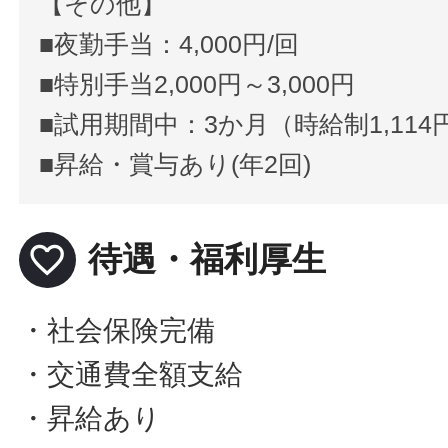
【その他】
■夜勤手当：4,000円/回
■特別手当2,000円～3,000円
■試用期間中：3か月（時給制1,114
■昇給・賞与あり(年2回)
favorite_border
待遇・福利厚生
・社会保険完備
・交通費全額支給
・昇給あり