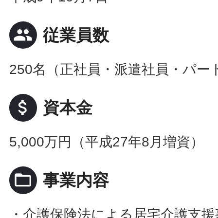
people
従業員数
250名（正社員・派遣社員・パー
attach_money
資本金
5,000万円（平成27年8月増資）
folder_open
事業内容
・介護保険法による居宅介護支援