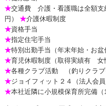
★
交通費 介護・看護職は全額支給（
円）
★
介護休暇制度
★
資格手当
★
指定住宅手当
★
特別出勤手当（年末年始・お盆
★
育児休暇制度（取得実績有 女性
★
各種クラブ活動 （釣りクラブ
★
ジョイフィット２４（法人会員
★
本社近隣に小規模保育所完備（