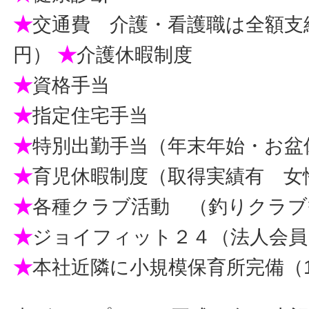
★
交通費 介護・看護職は全額支給（
円）
★
介護休暇制度
★
資格手当
★
指定住宅手当
★
特別出勤手当（年末年始・お盆
★
育児休暇制度（取得実績有 女性
★
各種クラブ活動 （釣りクラブ
★
ジョイフィット２４（法人会員
★
本社近隣に小規模保育所完備（