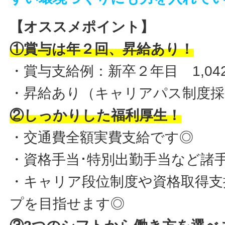
【オススメポイント】
①賞与は年２回、昇給あり！
・賞与支給例：新卒２年目 1,042
・昇給あり（キャリアパス制度採
②しっかりした福利厚生！
・交通費全額実費支給です◎
・資格手当･特別出勤手当など諸
・キャリア段位制度や資格取得支
プを目指せます◎