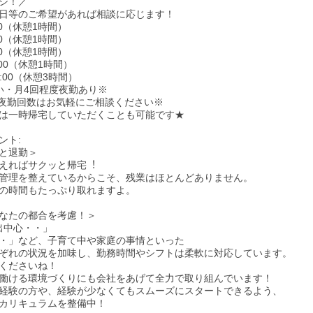
シ！／
日等のご希望があれば相談に応じます！
:00（休憩1時間）
:00（休憩1時間）
:00（休憩1時間）
0:00（休憩1時間）
9:00（休憩3時間）
い・月4回程度夜勤あり※
夜勤回数はお気軽にご相談ください※
は一時帰宅していただくことも可能です★
ント:
と退勤＞
えればサクッと帰宅︕
管理を整えているからこそ、残業はほとんどありません。
の時間もたっぷり取れますよ。
なたの都合を考慮！＞
遅出中心・・」
・」など、子育て中や家庭の事情といった
ぞれの状況を加味し、勤務時間やシフトは柔軟に対応しています。
くださいね！
働ける環境づくりにも会社をあげて全力で取り組んでいます！
経験の方や、経験が少なくてもスムーズにスタートできるよう、
カリキュラムを整備中！