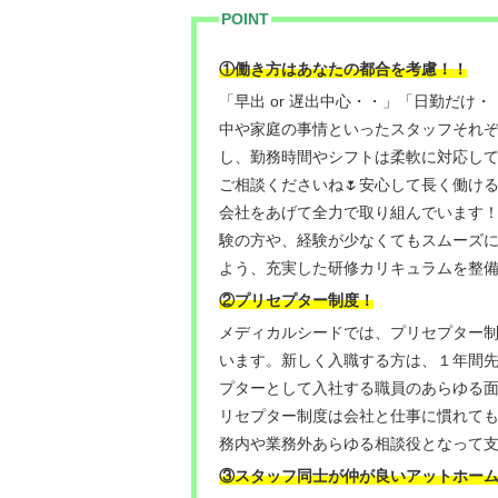
POINT
①働き方はあなたの都合を考慮！！
「早出 or 遅出中心・・」「日勤だけ
中や家庭の事情といったスタッフそれ
し、勤務時間やシフトは柔軟に対応し
ご相談くださいね🌷安心して長く働け
会社をあげて全力で取り組んでいます
験の方や、経験が少なくてもスムーズ
よう、充実した研修カリキュラムを整備
②プリセプター制度！
メディカルシードでは、プリセプター制
います。新しく入職する方は、１年間
プターとして入社する職員のあらゆる
リセプター制度は会社と仕事に慣れて
務内や業務外あらゆる相談役となって支
③スタッフ同士が仲が良いアットホー