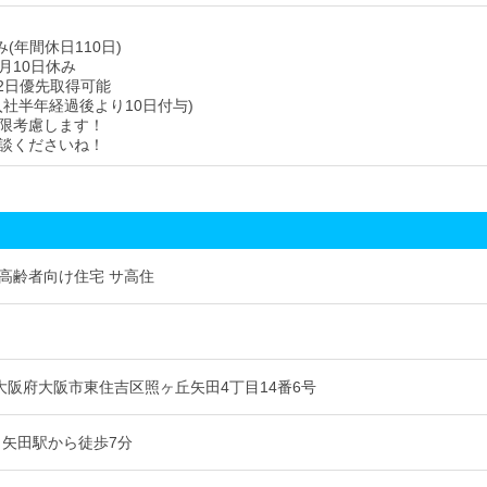
み(年間休日110日)
月10日休み
2日優先取得可能
入社半年経過後より10日付与)
限考慮します！
談くださいね！
高齢者向け住宅 サ高住
52 大阪府大阪市東住吉区照ヶ丘矢田4丁目14番6号
 矢田駅から徒歩7分