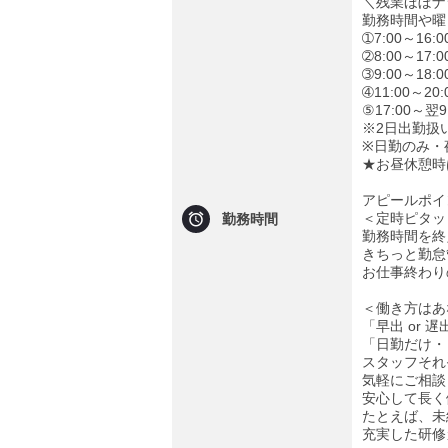
＼残業ほぼナ
勤務時間や曜
➀7:00～16
➁8:00～17
➂9:00～18
➃11:00～2
⑤17:00～翌
※2日出勤扱
※日勤のみ・
★お昼休憩時
アピールポイ
＜定時ピタッ
勤務時間
勤務時間を終
きちっと勤怠
お仕事終わり
＜働き方はあ
「早出 or 
「日勤だけ・
スタッフそれ
気軽にご相談
安心して長く
たとえば、未
充実した研修