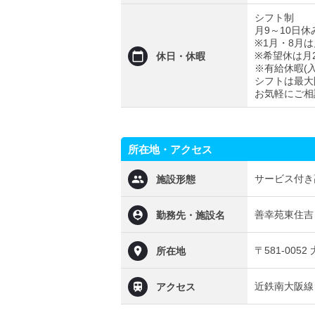
シフト制
月9～10日休
※1月・8月は
※希望休は月
休日・休暇
※有給休暇(
シフトは最大
お気軽にご相
所在地・アクセス
サービス付き
施設形態
善幸苑東住吉
勤務先・施設名
〒581-00
所在地
近鉄南大阪線
アクセス