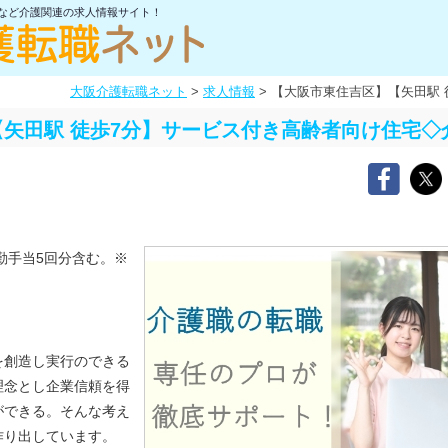
士など介護関連の求人情報サイト！
大阪介護転職ネット
>
求人情報
>
【大阪市東住吉区】【矢田駅 
矢田駅 徒歩7分】サービス付き高齢者向け住宅◇
勤手当5回分含む。※
を創造し実行のできる
理念とし企業信頼を得
ができる。そんな考え
作り出しています。