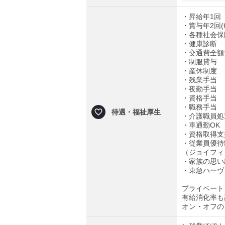
・昇給年1回
・賞与年2回(
・各種社会保
・健康診断
・交通費全額
・制服貸与
・産休制度
・残業手当
・夜勤手当
・資格手当
・職務手当
待遇・福祉厚生
・介護職員処
・車通勤OK
・資格取得支
・従業員優待
（ジョイフィ
・家族の思い
・東急ハーヴ
プライベート
有給消化率も
オン・オフの