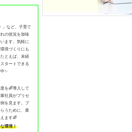
・・」など、子育て
ぞれの状況を加味
ています。気軽に
る環境づくりにも
！たとえば、未経
にスタートできる
中✨
度を🌈導入して
先輩社員がプリセ
面倒を見ます。プ
もらうために、業
えます🌈
ムな環境！