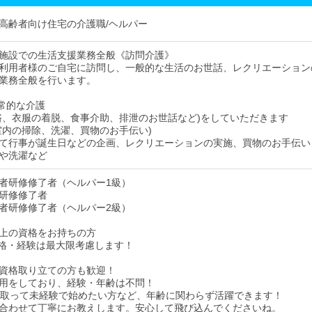
高齢者向け住宅の介護職/ヘルパー
施設での生活支援業務全般《訪問介護》
利用者様のご自宅に訪問し、一般的な生活のお世話、レクリエーション
業務全般を行います。
常的な介護
浴、衣服の着脱、食事介助、排泄のお世話など)をしていただきます
室内の掃除、洗濯、買物のお手伝い)
て行事が誕生日などの企画、レクリエーションの実施、買物のお手伝い
や洗濯など
者研修修了者（ヘルパー1級）
研修修了者
者研修修了者（ヘルパー2級）
上の資格をお持ちの方
格・経験は最大限考慮します！
資格取り立ての方も歓迎！
⽤をしており、経験・年齢は不問！
を取って未経験で始めたい方など、年齢に関わらず活躍できます！
合わせて丁寧にお教えします。安心して飛び込んでくださいね。