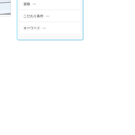
---
資格
---
こだわり条件
---
キーワード