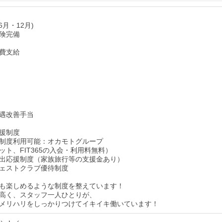
6月・12月)
険完備
費支給
遇改善手当
援制度
制度利用可能：オカモトグループ
ット、FIT365の入会・利用料無料）
出応援制度（家族旅行等の支援金あり）
ェストクラブ優待制度
も楽しめるような制度を整えています！
高く、スタッフ一人ひとりが、
メリハリをしっかりつけてイキイキ働いています！