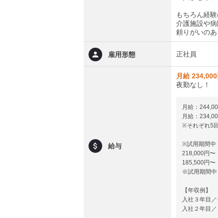
もちろん経験
介護施設や病
頼りがいのあ
正社員
雇用形態
月給 234,00
夜勤なし！
月給：244
月給：234
※それぞれ5回
※試用期間中
給与
218,00
185,50
※試用期間中
【年収例】
入社３年目／サ
入社２年目／リ