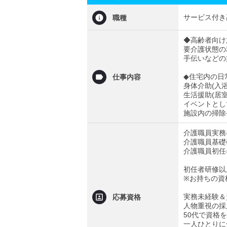
サービス付き
職種
◆高齢者向け
要介護状態の
手伝いなどの
◆住宅内の日
仕事内容
身体介助(入
生活援助(居
イベントとし
施設内の掃除
介護職員実務
介護職員基礎
介護職員初任
初任者研修以
※お持ちの資
実務未経験＆
応募資格
⼈物重視の採
50代で資格
一人ひとりに