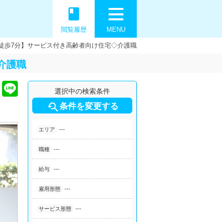
book
閲覧履歴
MENU
徒歩7分】サービス付き高齢者向け住宅◇介護職
介護職
選択中の検索条件

条件を変更する
---
エリア
---
職種
---
給与
---
雇用形態
---
サービス形態