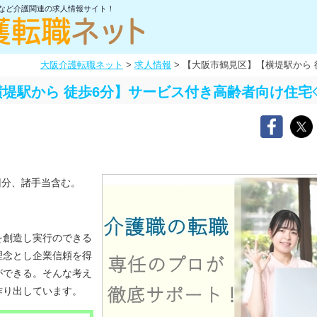
士など介護関連の求人情報サイト！
大阪介護転職ネット
>
求人情報
>
【大阪市鶴見区】【横堤駅から 
堤駅から 徒歩6分】サービス付き高齢者向け住宅
回分、諸手当含む。
を創造し実行のできる
理念とし企業信頼を得
ができる。そんな考え
作り出しています。