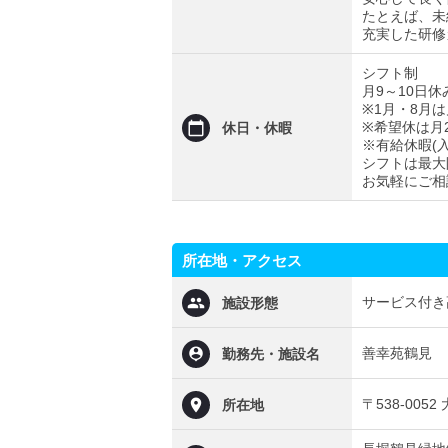
たとえば、未
充実した研修
シフト制
月9～10日休
※1月・8月は
※希望休は月
休日・休暇
※有給休暇(
シフトは最大
お気軽にご相
所在地・アクセス
サービス付き
施設形態
善幸苑鶴見
勤務先・施設名
〒538-00
所在地