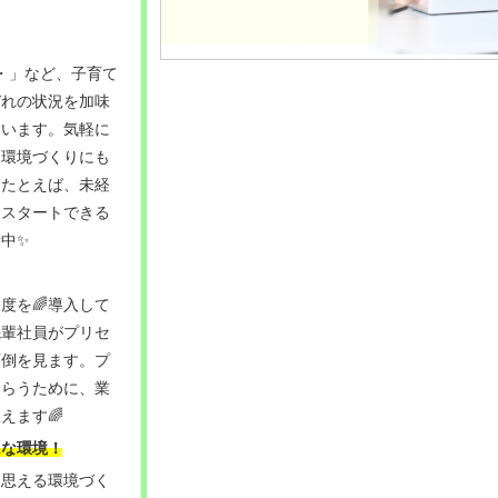
・・」など、子育て
ぞれの状況を加味
ています。気軽に
る環境づくりにも
！たとえば、未経
にスタートできる
中✨
度を🌈導入して
先輩社員がプリセ
面倒を見ます。プ
もらうために、業
えます🌈
ムな環境！
と思える環境づく