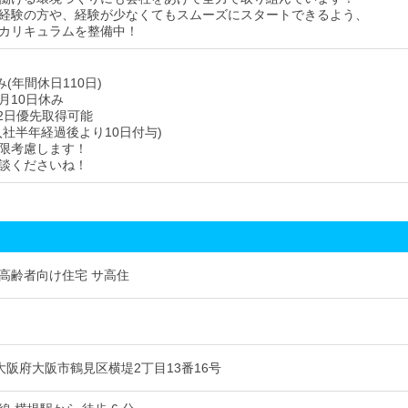
経験の方や、経験が少なくてもスムーズにスタートできるよう、
カリキュラムを整備中！
み(年間休日110日)
月10日休み
2日優先取得可能
入社半年経過後より10日付与)
限考慮します！
談くださいね！
高齢者向け住宅 サ高住
52 大阪府大阪市鶴見区横堤2丁目13番16号