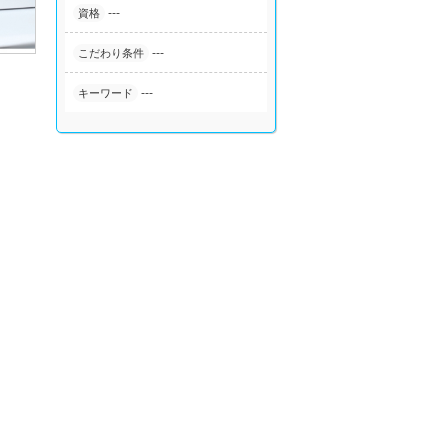
---
資格
---
こだわり条件
---
キーワード