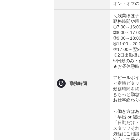
オン・オフの
＼残業ほぼナ
勤務時間や曜
➀7:00～16
➁8:00～17
➂9:00～18
➃11:00～2
⑤17:00～翌
※2日出勤扱
※日勤のみ・
★お昼休憩時
アピールポイ
＜定時ピタッ
勤務時間
勤務時間を終
きちっと勤怠
お仕事終わり
＜働き方はあ
「早出 or 
「日勤だけ・
スタッフそれ
気軽にご相談
安心して長く