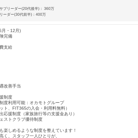
ブリーダー(20代後半)： 360万
ーダー(30代前半)：400万
6月・12月)
険完備
費支給
遇改善手当
援制度
制度利用可能：オカモトグループ
ット、FIT365の入会・利用料無料）
出応援制度（家族旅行等の支援金あり）
ェストクラブ優待制度
も楽しめるような制度を整えています！
高く、スタッフ一人ひとりが、