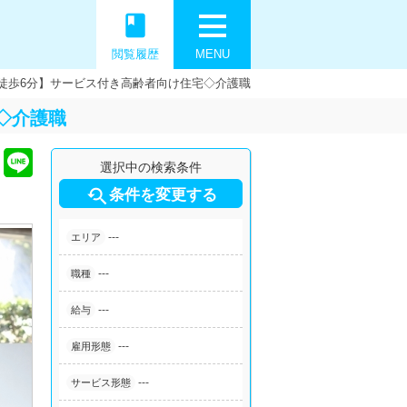
book
閲覧履歴
MENU
徒歩6分】サービス付き高齢者向け住宅◇介護職
◇介護職
選択中の検索条件

条件を変更する
---
エリア
---
職種
---
給与
---
雇用形態
---
サービス形態