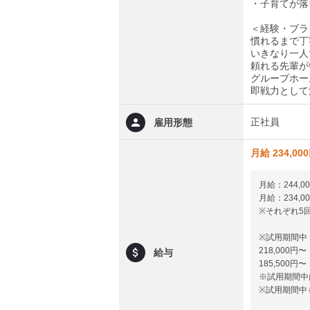
・子育てが落
＜経験・ブラ
慣れるまで丁
いきなり一人
頼れる先輩が
グループホー
即戦力として
正社員
雇用形態
月給 234,00
月給：244
月給：234
※それぞれ5回
※試用期間中
218,00
給与
185,50
※試用期間中
※試用期間中