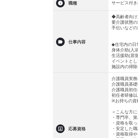
サービス付き
職種
◆高齢者向け
要介護状態の
手伝いなどの
仕事内容
◆住宅内の日
身体介助(入
生活援助(居
イベントとし
施設内の掃除
介護職員実務
介護職員基礎
介護職員初任
初任者研修以
※お持ちの資
＜こんな方に
・専門卒、第
・資格を取っ
・安定した職
応募資格
・資格取得や