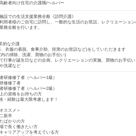
高齢者向け住宅の介護職/ヘルパー
施設での生活支援業務全般《訪問介護》
利用者様のご自宅に訪問し、一般的な生活のお世話、レクリエーション
業務全般を行います。
常的な介護
浴、衣服の着脱、食事介助、排泄のお世話など)をしていただきます
室内の掃除、洗濯、買物のお手伝い)
て行事が誕生日などの企画、レクリエーションの実施、買物のお手伝い
や洗濯など
者研修修了者（ヘルパー1級）
研修修了者
者研修修了者（ヘルパー2級）
上の資格をお持ちの方
格・経験は最大限考慮します！
オススメ＞
二新卒
たばかりの方
場で長く働きたい方
キャリアアップを考えている方