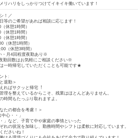
メリハリをしっかりつけてイキイキ働いています！
シ！／
日等のご希望があれば相談に応じます！
:00（休憩1時間）
:00（休憩1時間）
:00（休憩1時間）
0:00（休憩1時間）
9:00（休憩3時間）
い・月4回程度夜勤あり※
夜勤回数はお気軽にご相談ください※
は一時帰宅していただくことも可能です★
ント:
と退勤＞
えればサクッと帰宅︕
管理を整えているからこそ、残業はほとんどありません。
の時間もたっぷり取れますよ。
なたの都合を考慮！＞
遅出中心・・」
・」など、子育て中や家庭の事情といった
ぞれの状況を加味し、勤務時間やシフトは柔軟に対応しています。
くださいね！
働ける環境づくりにも会社をあげて全力で取り組んでいます！