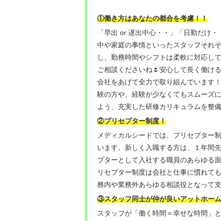
①働き方はあなたの都合を考慮！！
「早出 or 遅出中心・・」「日勤だけ
中や家庭の事情といったスタッフそれ
し、勤務時間やシフトは柔軟に対応し
ご相談くださいね🌷安心して長く働け
会社をあげて全力で取り組んでいます
験の方や、経験が少なくてもスムーズ
よう、充実した研修カリキュラムを整備
②プリセプター制度！
メディカルシードでは、プリセプター制
います。新しく入職する方は、１年間
プターとして入社する職員のあらゆる
リセプター制度は会社と仕事に慣れて
務内や業務外あらゆる相談役となって支
③スタッフ同士が仲が良いアットホー
スタッフが「働く時間＝幸せな時間」