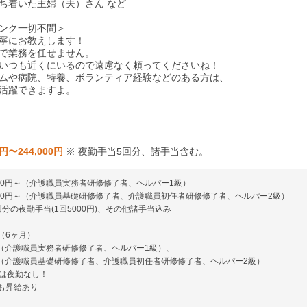
ち着いた主婦（夫）さん など
ンク一切不問＞
寧にお教えします！
で業務を任せません。
いつも近くにいるので遠慮なく頼ってくださいね！
ムや病院、特養、ボランティア経験などのある方は、
活躍できますよ。
0円〜244,000円
※ 夜勤手当5回分、諸手当含む。
,000円～（介護職員実務者研修修了者、ヘルパー1級）
,000円～（介護職員基礎研修修了者、介護職員初任者研修修了者、ヘルパー2級）
分の夜勤手当(1回5000円)、その他諸手当込み
（6ヶ月）
0円〜（介護職員実務者研修修了者、ヘルパー1級）、
0円〜（介護職員基礎研修修了者、介護職員初任者研修修了者、ヘルパー2級）
は夜勤なし！
も昇給あり