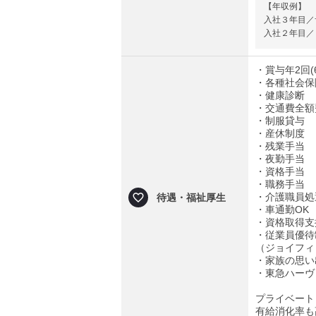
【年収例】
入社３年目／サ
入社２年目／リ
・賞与年2回(
・各種社会保
・健康診断
・交通費全額
・制服貸与
・産休制度
・残業手当
・夜勤手当
・資格手当
・職務手当
・介護職員処
待遇・福祉厚生
・車通勤OK
・資格取得支
・従業員優待
（ジョイフィ
・家族の思い
・東急ハーヴ
プライベート
有給消化率も