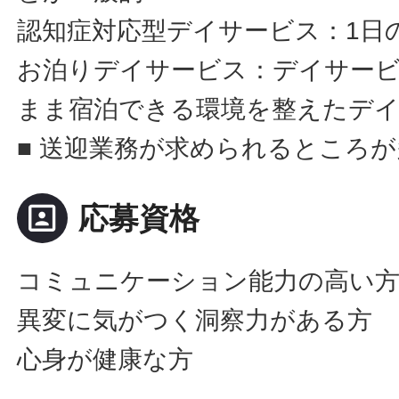
認知症対応型デイサービス：1日
お泊りデイサービス：デイサー
まま宿泊できる環境を整えたデ
■ 送迎業務が求められるところ
portrait
応募資格
コミュニケーション能力の高い
異変に気がつく洞察力がある方
心身が健康な方