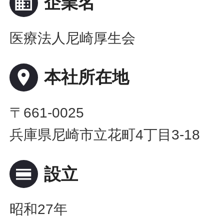
business
企業名
医療法人尼崎厚生会
place
本社所在地
〒661-0025
兵庫県尼崎市立花町4丁目3-18
calendar_view_day
設立
昭和27年