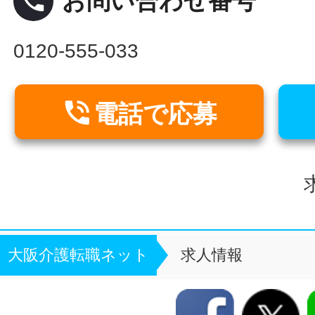
local_phone
お問い合わせ番号
0120-555-033

電話で応募
求
大阪介護転職ネット
求人情報