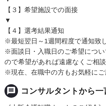
【３】希望施設での面接
▼
【４】選考結果通知
※最短翌日～1週間程度で通知致
※面談日・入職日のご希望につい
ので希望があれば遠慮なくご相
※現在、在職中の方もお気軽にご
message
コンサルタントから一