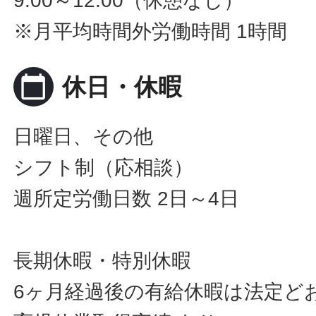
9:00～12:00（休憩なし）
※月平均時間外労働時間 1時間
calendar_today
休日・休暇
日曜日、その他
シフト制（応相談）
週所定労働日数 2日～4日
長期休暇・特別休暇
6ヶ月経過後の有給休暇は法定ど