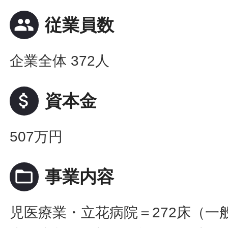
people
従業員数
企業全体 372人
attach_money
資本金
507万円
folder_open
事業内容
児医療業・立花病院＝272床（一般