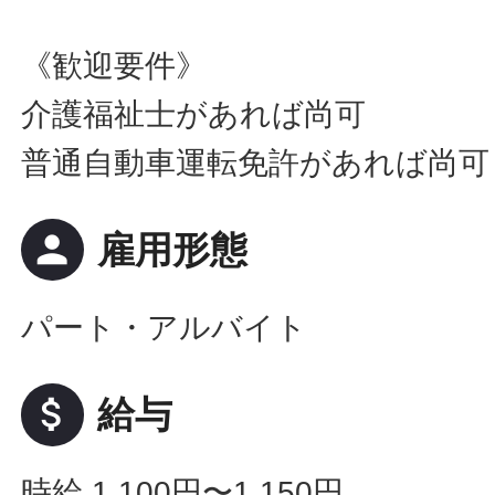
《歓迎要件》
介護福祉士があれば尚可
普通自動車運転免許があれば尚可
person
雇用形態
パート・アルバイト
attach_money
給与
時給 1,100円〜1,150円