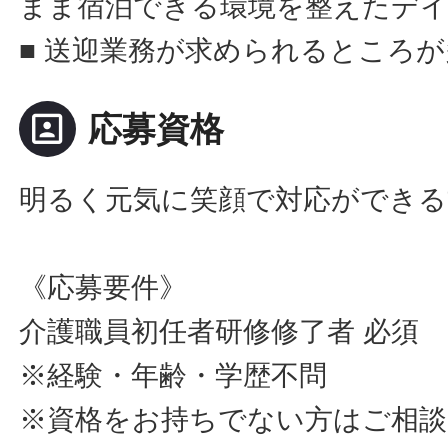
まま宿泊できる環境を整えたデ
■ 送迎業務が求められるところ
portrait
応募資格
明るく元気に笑顔で対応ができる
《応募要件》
介護職員初任者研修修了者 必須
※経験・年齢・学歴不問
※資格をお持ちでない方はご相