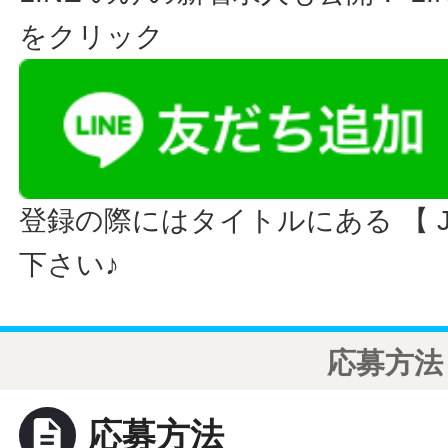
をクリック
登録の際にはタイトルにある 【 JO
下さい♪
応募方法
description
応募方法