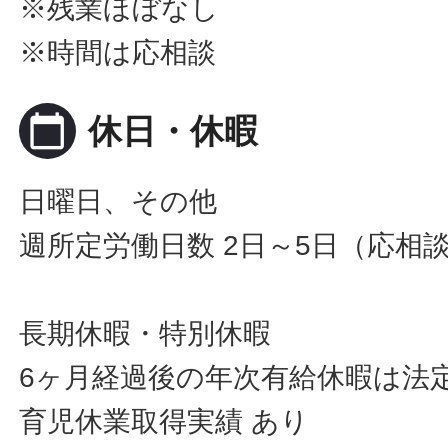
※残業ほぼなし
※時間は応相談
calendar_today
休日・休暇
日曜日、その他
週所定労働日数 2日～5日（応相
長期休暇・特別休暇
6ヶ月経過後の年次有給休暇は法
育児休業取得実績 あり