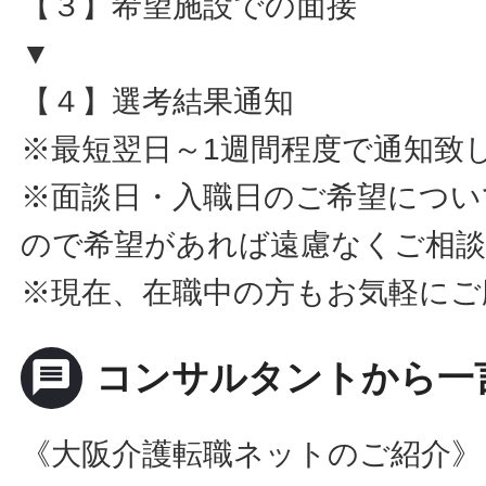
【３】希望施設での面接
▼
【４】選考結果通知
※最短翌日～1週間程度で通知致
※面談日・入職日のご希望につい
ので希望があれば遠慮なくご相
※現在、在職中の方もお気軽にご
message
コンサルタントから一
《大阪介護転職ネットのご紹介》