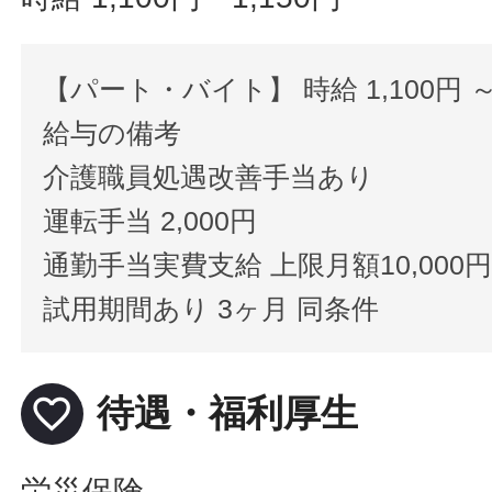
【パート・バイト】 時給 1,100円 ～ 
給与の備考
介護職員処遇改善手当あり
運転手当 2,000円
通勤手当実費支給 上限月額10,000
試用期間あり 3ヶ月 同条件
favorite_border
待遇・福利厚生
労災保険