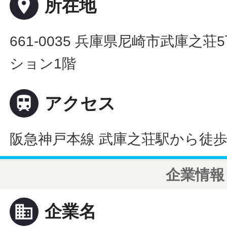
place
所在地
661-0035 兵庫県尼崎市武庫之荘
ション1階

アクセス
阪急神戸本線 武庫之荘駅から徒歩
企業情報
business
企業名