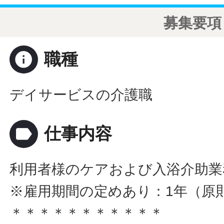
募集要項
info
職種
デイサービスの介護職
label
仕事内容
利用者様のケアおよび入浴介助業
※雇用期間の定めあり：1年（原
＊＊＊＊＊＊＊＊＊＊＊