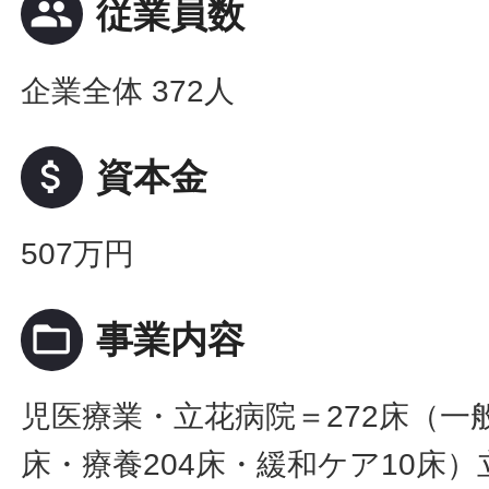
people
従業員数
企業全体 372人
attach_money
資本金
507万円
folder_open
事業内容
児医療業・立花病院＝272床（一般
床・療養204床・緩和ケア10床）