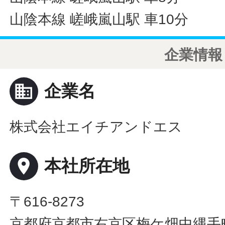
山陰本線 嵯峨嵐山駅 車10分
企業情報
business
企業名
株式会社エイチアンドエス
place
本社所在地
〒616-8273
京都府京都市右京区梅ケ畑中縄手