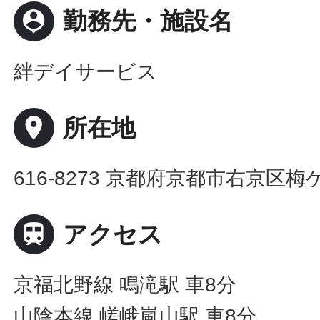
person_pin
勤務先・施設名
絆デイサービス
place
所在地
616-8273 京都府京都市右京区

アクセス
京福北野線 鳴滝駅 車8分
山陰本線 嵯峨嵐山駅 車8分