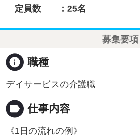
定員数 ：25名
募集要項
info
職種
デイサービスの介護職
label
仕事内容
《1日の流れの例》