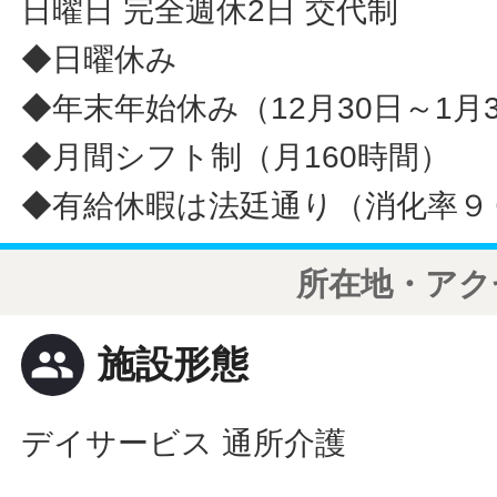
日曜日 完全週休2日 交代制
◆日曜休み
◆年末年始休み（12月30日～1月
◆月間シフト制（月160時間）
◆有給休暇は法廷通り（消化率９
所在地・アク
people
施設形態
デイサービス 通所介護