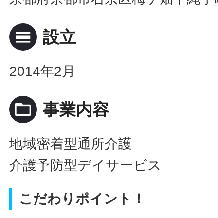
calendar_view_day
設立
2014年2月
folder_open
事業内容
地域密着型通所介護
介護予防型デイサービス
こだわりポイント！