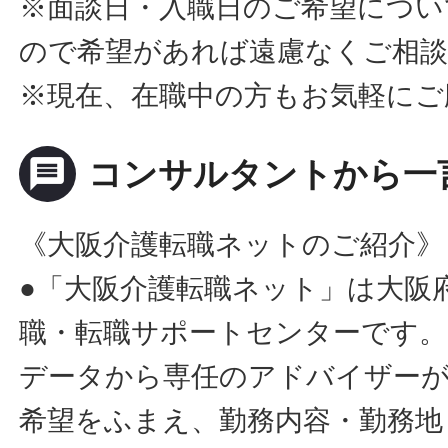
※面談日・入職日のご希望につい
ので希望があれば遠慮なくご相
※現在、在職中の方もお気軽にご
message
コンサルタントから一
《大阪介護転職ネットのご紹介》
●「大阪介護転職ネット」は大阪
職・転職サポートセンターです。
データから専任のアドバイザー
希望をふまえ、勤務内容・勤務地