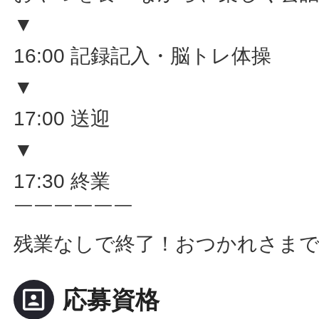
▼
16:00 記録記入・脳トレ体操
▼
17:00 送迎
▼
17:30 終業
￣￣￣￣￣￣
残業なしで終了！おつかれさま
portrait
応募資格