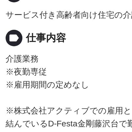
サービス付き高齢者向け住宅の介
label
仕事内容
介護業務
※夜勤専従
※雇用期間の定めなし
※株式会社アクティブでの雇用と
結んでいるD-Festa金剛藤沢台