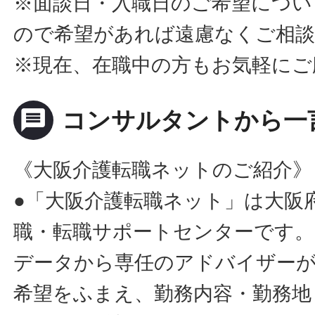
※面談日・入職日のご希望につい
ので希望があれば遠慮なくご相
※現在、在職中の方もお気軽にご
message
コンサルタントから一
《大阪介護転職ネットのご紹介》
●「大阪介護転職ネット」は大阪
職・転職サポートセンターです。
データから専任のアドバイザー
希望をふまえ、勤務内容・勤務地