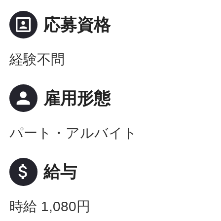
portrait
応募資格
経験不問
person
雇用形態
パート・アルバイト
attach_money
給与
時給 1,080円