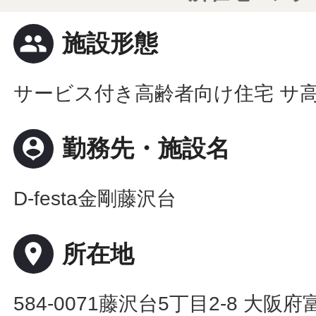
people
施設形態
サービス付き高齢者向け住宅 サ
person_pin
勤務先・施設名
D-festa金剛藤沢台
place
所在地
584-0071藤沢台5丁目2-8 大阪