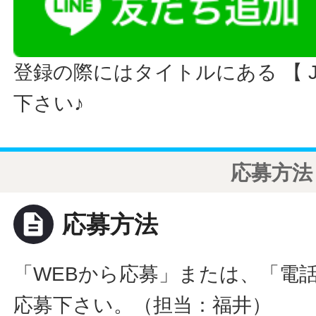
登録の際にはタイトルにある 【 JO
下さい♪
応募方法
description
応募方法
「WEBから応募」または、「電
応募下さい。（担当：福井）