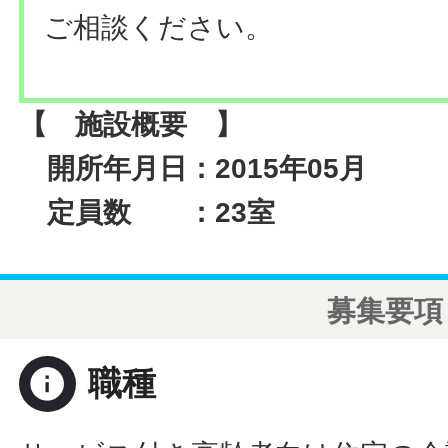
ご相談ください。
【 施設概要 】
開所年月日：2015年05月
定員数 ：23室
募集要項
info
職種