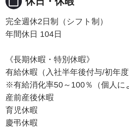
calendar_today
休日・休暇
完全週休2日制（シフト制）
年間休日 104日
《長期休暇・特別休暇》
有給休暇（入社半年後付与/初年度
※有給消化率50～100％（個人
産前産後休暇
育児休暇
慶弔休暇