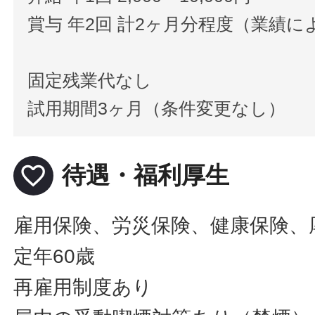
賞与 年2回 計2ヶ月分程度（業績に
固定残業代なし
試用期間3ヶ月（条件変更なし）
favorite_border
待遇・福利厚生
雇用保険、労災保険、健康保険、
定年60歳
再雇用制度あり