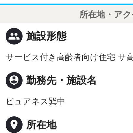
所在地・アク
people
施設形態
サービス付き高齢者向け住宅 サ
person_pin
勤務先・施設名
ピュアネス巽中
place
所在地