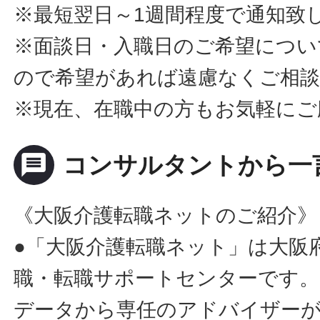
※最短翌日～1週間程度で通知致
※面談日・入職日のご希望につい
ので希望があれば遠慮なくご相
※現在、在職中の方もお気軽にご
message
コンサルタントから一
《大阪介護転職ネットのご紹介》
●「大阪介護転職ネット」は大阪
職・転職サポートセンターです。
データから専任のアドバイザー