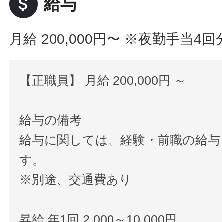
attach_money
給与
月給 200,000円〜
※夜勤手当4回
【正職員】 月給 200,000円 ～
給与の備考
給与に関しては、経験・前職の給与
す。
※別途、交通費あり
昇給 年1回 2,000～10,000円