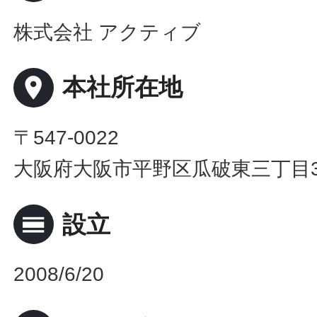
株式会社 アクティブ
place
本社所在地
〒547-0022
大阪府大阪市平野区瓜破東三丁目3
calendar_view_day
設立
2008/6/20