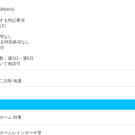
6時00分
する特記事項
（2）
間なし
ける特別条項なし
0分
数：週3日～週5日
いて相談可
二日制 毎週
ホーム 特養
ホームレインボー今里