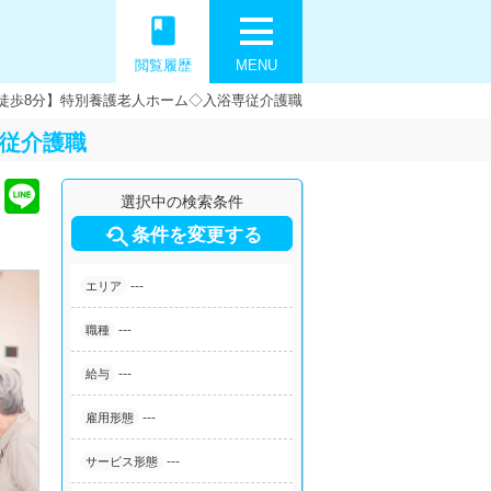
book
閲覧履歴
MENU
 徒歩8分】特別養護老人ホーム◇入浴専従介護職
専従介護職
選択中の検索条件

条件を変更する
---
エリア
---
職種
---
給与
---
雇用形態
---
サービス形態