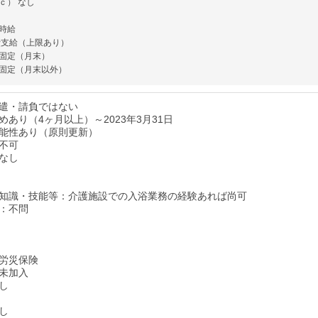
ｃ） なし
時給
費支給（上限あり）
固定（月末）
固定（月末以外）
遣・請負ではない
あり（4ヶ月以上）～2023年3月31日
能性あり（原則更新）
不可
なし
知識・技能等：介護施設での入浴業務の経験あれば尚可
：不問
労災保険
未加入
し
し