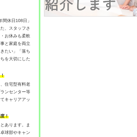
年間休日108日」
また、スタッフさ
更・お休みも柔軟
仕事と家庭を両立
らきたい」「落ち
持ちを大切にした
る！
ス、住宅型有料老
プランセンター等
せてキャリアアッ
制度！
りとあります。ま
て卓球部やキャン