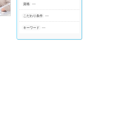
---
資格
---
こだわり条件
---
キーワード