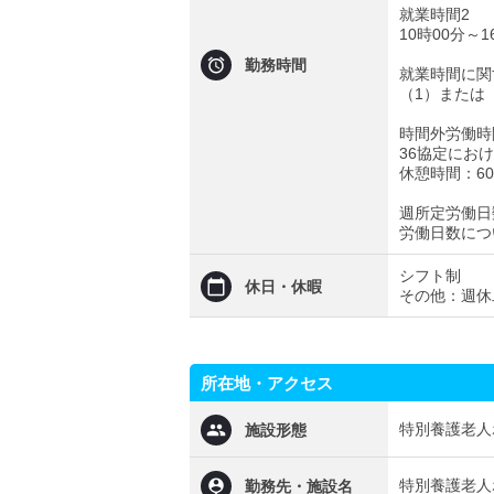
就業時間2
10時00分～1
勤務時間
就業時間に関
（1）または
時間外労働時
36協定にお
休憩時間：6
週所定労働日
労働日数につ
シフト制
休日・休暇
その他：週休
所在地・アクセス
特別養護老人
施設形態
特別養護老人
勤務先・施設名