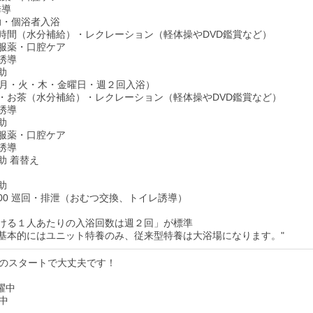
誘導
介助・個浴者入浴
お茶の時間（水分補給）・レクレーション（軽体操やDVD鑑賞など）
食・服薬・口腔ケア
レ誘導
介助
月・火・木・金曜日・週２回入浴）
おやつ・お茶（水分補給）・レクレーション（軽体操やDVD鑑賞など）
レ誘導
介助
食・服薬・口腔ケア
レ誘導
介助 着替え
介助
：00 巡回・排泄（おむつ交換、トイレ誘導）
おける１人あたりの入浴回数は週２回」が標準
は基本的にはユニット特養のみ、従来型特養は大浴場になります。"
のスタートで大丈夫です！
躍中
中