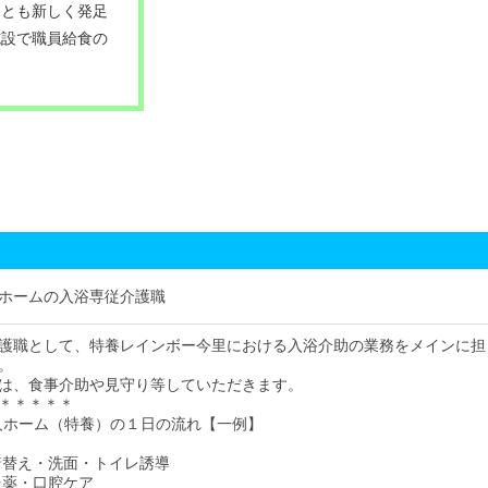
ことも新しく発足
施設で職員給食の
ホームの入浴専従介護職
護職として、特養レインボー今里における入浴介助の業務をメインに担
。
は、食事介助や見守り等していただきます。
＊＊＊＊＊
人ホーム（特養）の１日の流れ【一例】
・着替え・洗面・トイレ誘導
・服薬・口腔ケア