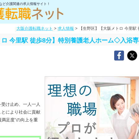
士など介護関連の求人情報サイト！
大阪介護転職ネット
>
求人情報
>
【生野区】【大阪メトロ 今里駅
ロ 今里駅 徒歩8分】特別養護老人ホーム◇入浴
を受け止め、一人一人
ことにより社会に貢献
員満足度“の向上を重