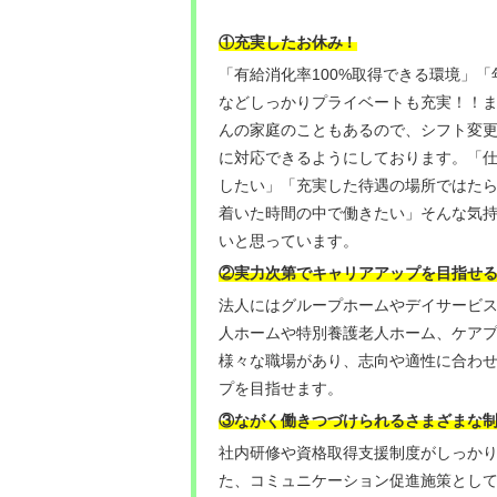
！
①充実したお休み
「有給消化率100%取得できる環境」「
などしっかりプライベートも充実！！
んの家庭のこともあるので、シフト変
に対応できるようにしております。「
したい」「充実した待遇の場所ではた
着いた時間の中で働きたい」そんな気
いと思っています。
②実力次第でキャリアアップを目指せ
法人にはグループホームやデイサービ
人ホームや特別養護老人ホーム、ケア
様々な職場があり、志向や適性に合わ
プを目指せます。
③ながく働きつづけられるさまざまな
社内研修や資格取得支援制度がしっか
た、コミュニケーション促進施策とし