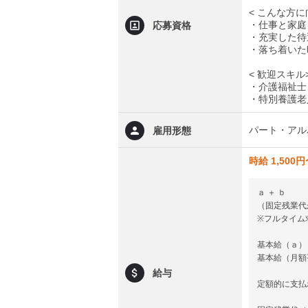
< こんな方
・仕事と家庭
応募資格
・充実した待
・落ち着いた
< 歓迎スキル
・介護福祉士
・特別養護老
パート・アル
雇用形態
時給 1,500
ａ ＋ ｂ
（固定残業代があ
※フルタイム
基本給（ａ）
基本給（月額平
給与
定額的に支払