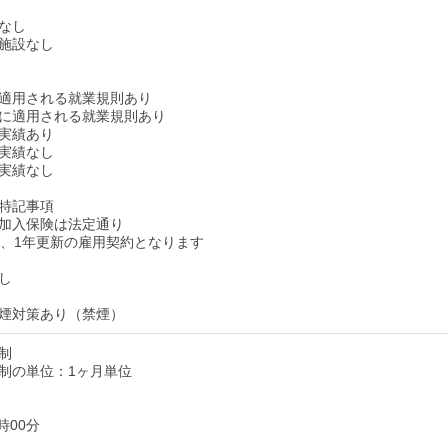
なし
施設なし
適用される就業規則あり
に適用される就業規則あり
実績あり
実績なし
実績なし
特記事項
加入保険は法定通り
降、1年更新の雇用契約となります
し
煙対策あり（禁煙）
制
制の単位：1ヶ月単位
時00分