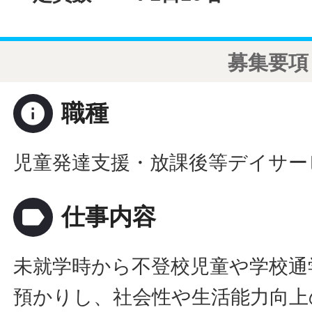
募集要項
info
職種
児童発達支援・放課後等デイサー
label
仕事内容
未就学時から不登校児童や学校通
預かりし、社会性や生活能力向上