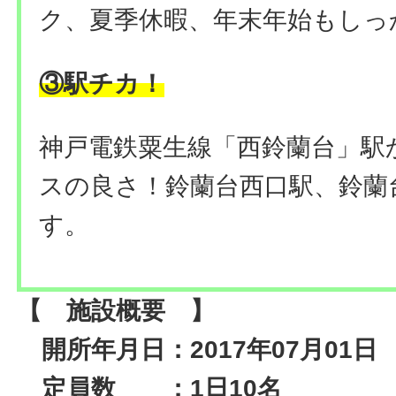
ク、夏季休暇、年末年始もしっ
③駅チカ！
神戸電鉄粟生線「西鈴蘭台」駅
スの良さ！鈴蘭台西口駅、鈴蘭
す。
【 施設概要 】
開所年月日：2017年07月01日
定員数 ：1日10名