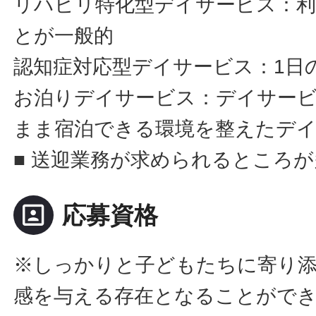
リハビリ特化型デイサービス：利
とが一般的
認知症対応型デイサービス：1日
お泊りデイサービス：デイサー
まま宿泊できる環境を整えたデ
■ 送迎業務が求められるところ
portrait
応募資格
※しっかりと子どもたちに寄り
感を与える存在となることがで