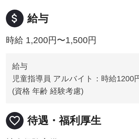
attach_money
給与
時給 1,200円〜1,500円
給与
児童指導員 アルバイト：時給1200円
(資格 年齢 経験考慮)
favorite_border
待遇・福利厚生