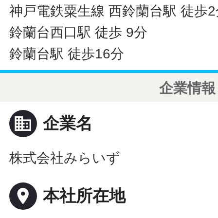
神戸電鉄粟生線 西鈴蘭台駅 徒歩2
鈴蘭台西口駅 徒歩 9分
鈴蘭台駅 徒歩16分
企業情報
business
企業名
株式会社みらいず
place
本社所在地