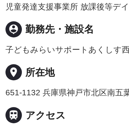
児童発達支援事業所 放課後等デ
person_pin
勤務先・施設名
子どもみらいサポートあくしす
place
所在地
651-1132 兵庫県神戸市北区南五葉1

アクセス