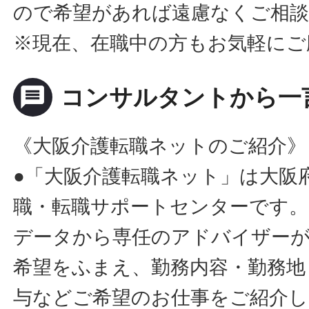
ので希望があれば遠慮なくご相
※現在、在職中の方もお気軽にご
message
コンサルタントから一
《大阪介護転職ネットのご紹介》
●「大阪介護転職ネット」は大阪
職・転職サポートセンターです。
データから専任のアドバイザー
希望をふまえ、勤務内容・勤務地
与などご希望のお仕事をご紹介し