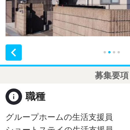

募集要項
info
職種
グループホームの生活支援員
ショートステイの生活支援員