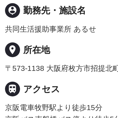
person_pin
勤務先・施設名
共同生活援助事業所 あるせ
place
所在地
〒573-1138 大阪府枚方市招提北

アクセス
京阪電車牧野駅より徒歩15分