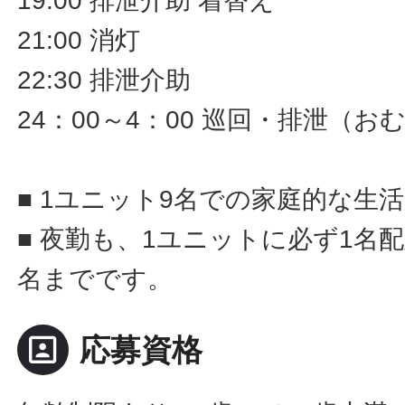
19:00 排泄介助 着替え
21:00 消灯
22:30 排泄介助
24：00～4：00 巡回・排泄（
■ 1ユニット9名での家庭的な生
■ 夜勤も、1ユニットに必ず1名
名までです。
portrait
応募資格