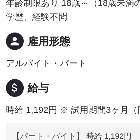
年齢制限あり 18歳～（18歳未
学歴、経験不問
person
雇用形態
アルバイト・パート
attach_money
給与
時給 1,192円
※ 試用期間3ヶ月
【パート・バイト】 時給 1,192円