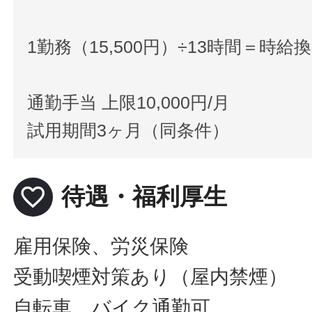
1勤務（15,500円）÷13時間＝時
通勤手当 上限10,000円/月
試用期間3ヶ月（同条件）
favorite_border
待遇・福利厚生
雇用保険、労災保険
受動喫煙対策あり（屋内禁煙）
自転車、バイク通勤可