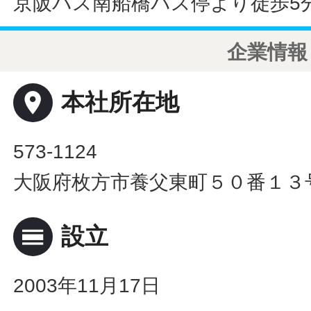
京阪バス南船橋バス停より徒歩5
企業情報
place
本社所在地
573-1124
大阪府枚方市養父東町５０番１３
calendar_view_day
設立
2003年11月17日