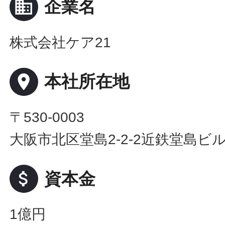
business
企業名
株式会社ケア21
place
本社所在地
〒530-0003
大阪市北区堂島2-2-2近鉄堂島ビル
attach_money
資本金
1億円