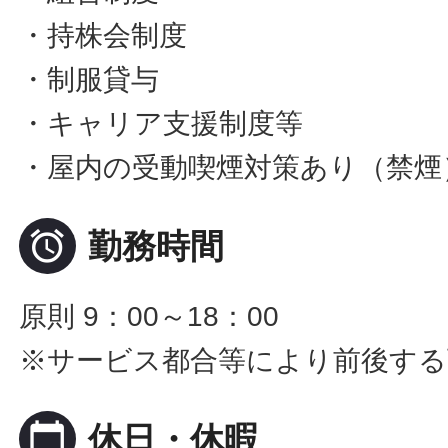
・持株会制度
・制服貸与
・キャリア支援制度等
・屋内の受動喫煙対策あり（禁煙

勤務時間
原則 9：00～18：00
※サービス都合等により前後する
calendar_today
休日・休暇