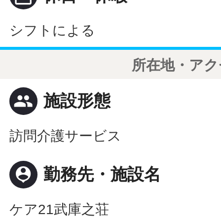
シフトによる
所在地・アク
people
施設形態
訪問介護サービス
person_pin
勤務先・施設名
ケア21武庫之荘