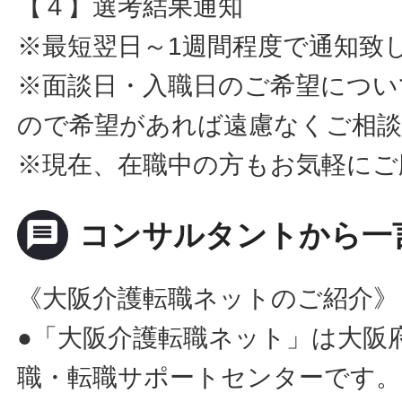
【４】選考結果通知
※最短翌日～1週間程度で通知致
※面談日・入職日のご希望につい
ので希望があれば遠慮なくご相
※現在、在職中の方もお気軽にご
message
コンサルタントから一
《大阪介護転職ネットのご紹介》
●「大阪介護転職ネット」は大阪
職・転職サポートセンターです。