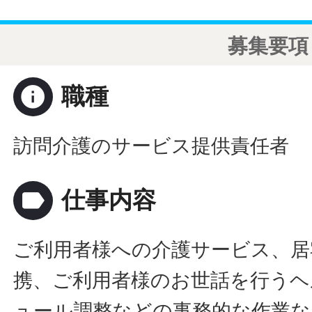
募集要項
info
職種
訪問介護のサービス提供責任者
label
仕事内容
ご利用者様への介護サービス、居
携、ご利用者様のお世話を行うヘ
ュール調整などの事務的な作業な