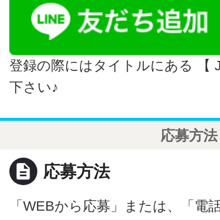
登録の際にはタイトルにある 【 JO
下さい♪
応募方法
description
応募方法
「WEBから応募」または、「電