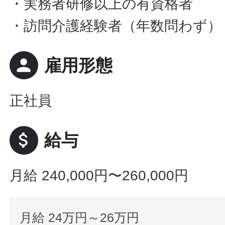
・実務者研修以上の有資格者
・訪問介護経験者（年数問わず）
person
雇用形態
正社員
attach_money
給与
月給 240,000円〜260,000円
月給 24万円～26万円