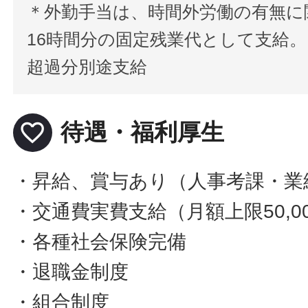
＊外勤手当は、時間外労働の有無に
16時間分の固定残業代として支給。
超過分別途支給
favorite_border
待遇・福利厚生
・昇給、賞与あり（人事考課・業
・交通費実費支給（月額上限50,0
・各種社会保険完備
・退職金制度
・組合制度