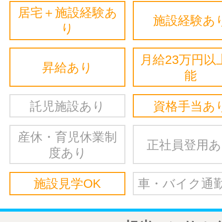
居宅＋施設経験あ
施設経験あ
り
月給23万円以
昇給あり
能
託児施設あり
資格手当あ
産休・育児休業制
正社員登用
度あり
施設見学OK
車・バイク通勤