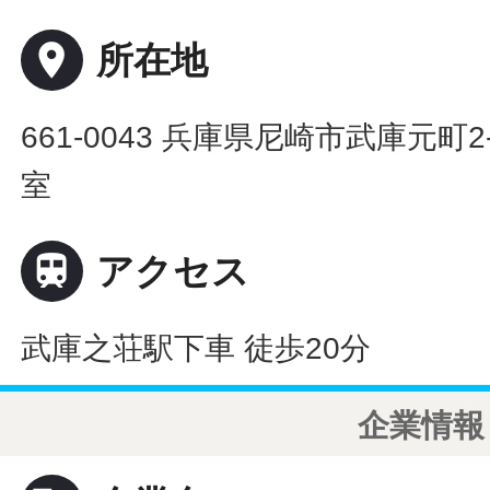
place
所在地
661-0043 兵庫県尼崎市武庫元町2-
室

アクセス
武庫之荘駅下車 徒歩20分
企業情報