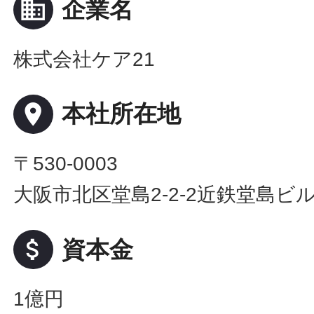
business
企業名
株式会社ケア21
place
本社所在地
〒530-0003
大阪市北区堂島2-2-2近鉄堂島ビル
attach_money
資本金
1億円