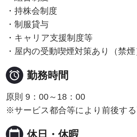
・持株会制度
・制服貸与
・キャリア支援制度等
・屋内の受動喫煙対策あり（禁煙

勤務時間
原則 9：00～18：00
※サービス都合等により前後する
calendar_today
休日・休暇