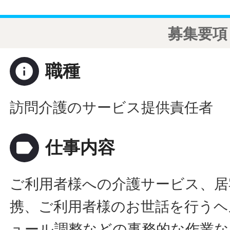
募集要項
info
職種
訪問介護のサービス提供責任者
label
仕事内容
ご利用者様への介護サービス、居
携、ご利用者様のお世話を行うヘ
ュール調整などの事務的な作業な