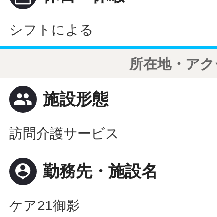
シフトによる
所在地・アク
people
施設形態
訪問介護サービス
person_pin
勤務先・施設名
ケア21御影