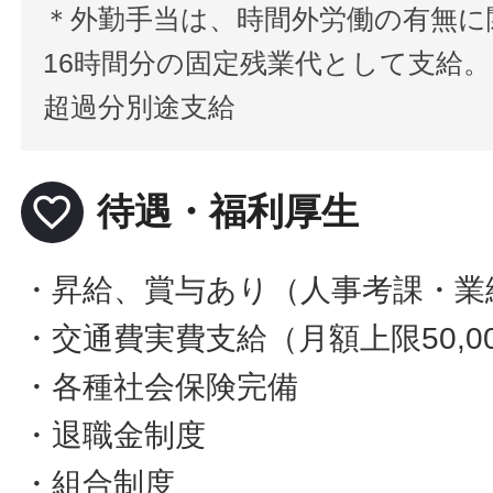
＊外勤手当は、時間外労働の有無に
16時間分の固定残業代として支給。
超過分別途支給
favorite_border
待遇・福利厚生
・昇給、賞与あり（人事考課・業
・交通費実費支給（月額上限50,0
・各種社会保険完備
・退職金制度
・組合制度