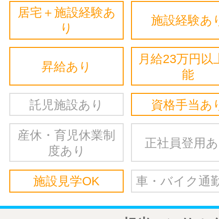
居宅＋施設経験あ
施設経験あ
り
月給23万円以
昇給あり
能
託児施設あり
資格手当あ
産休・育児休業制
正社員登用
度あり
施設見学OK
車・バイク通勤