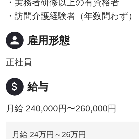
・実務者研修以上の有資格者
・訪問介護経験者（年数問わず）
person
雇用形態
正社員
attach_money
給与
月給 240,000円〜260,000円
月給 24万円～26万円