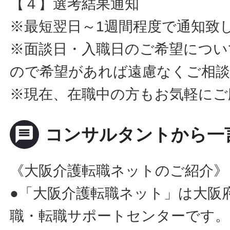
【４】選考結果通知
※最短翌日～1週間程度で通知致
※面談日・入職日のご希望につい
ので希望があれば遠慮なくご相
※現在、在職中の方もお気軽にご
message
コンサルタントから一
《大阪介護転職ネットのご紹介》
●「大阪介護転職ネット」は大阪
職・転職サポートセンターです。