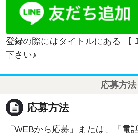
登録の際にはタイトルにある 【 JO
下さい♪
応募方法
description
応募方法
「WEBから応募」または、「電