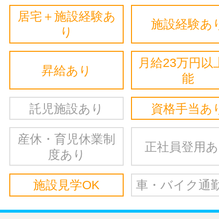
居宅＋施設経験あ
施設経験あ
り
月給23万円以
昇給あり
能
託児施設あり
資格手当あ
産休・育児休業制
正社員登用
度あり
施設見学OK
車・バイク通勤