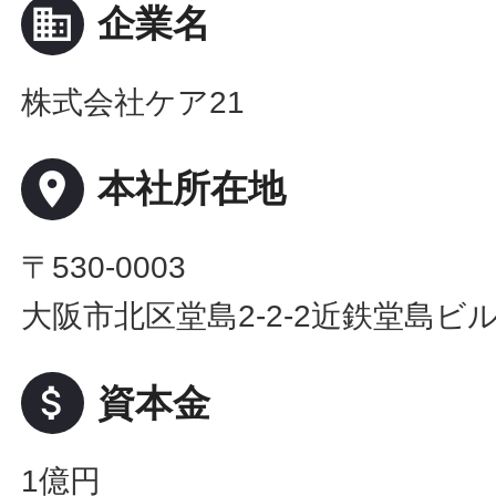
business
企業名
株式会社ケア21
place
本社所在地
〒530-0003
大阪市北区堂島2-2-2近鉄堂島ビル
attach_money
資本金
1億円