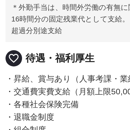
＊外勤手当は、時間外労働の有無に
16時間分の固定残業代として支給。
超過分別途支給
favorite_border
待遇・福利厚生
・昇給、賞与あり（人事考課・業
・交通費実費支給（月額上限50,0
・各種社会保険完備
・退職金制度
・組合制度