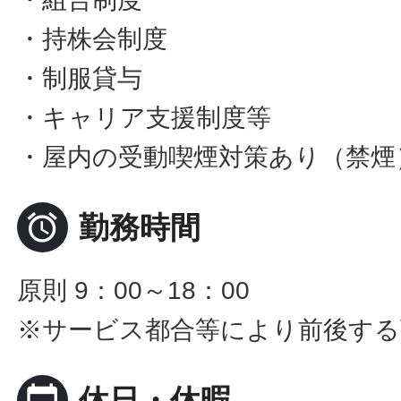
・持株会制度
・制服貸与
・キャリア支援制度等
・屋内の受動喫煙対策あり（禁煙

勤務時間
原則 9：00～18：00
※サービス都合等により前後する
calendar_today
休日・休暇