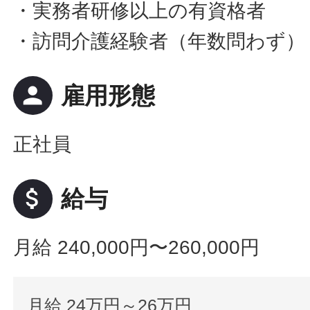
・実務者研修以上の有資格者
・訪問介護経験者（年数問わず）
person
雇用形態
正社員
attach_money
給与
月給 240,000円〜260,000円
月給 24万円～26万円