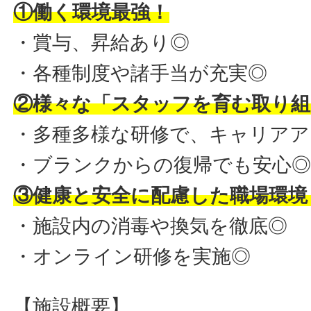
①働く環境最強！
・賞与、昇給あり◎
・各種制度や諸手当が充実◎
②様々な「スタッフを育む取り組
・多種多様な研修で、キャリアア
・ブランクからの復帰でも安心
③健康と安全に配慮した職場環境
・施設内の消毒や換気を徹底◎
・オンライン研修を実施◎
【施設概要】