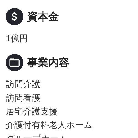
attach_money
資本金
1億円
folder_open
事業内容
訪問介護
訪問看護
居宅介護支援
介護付有料老人ホーム