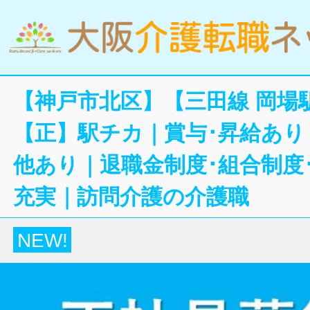
【神戸市北区】【三田線 岡場
【正】駅チカ｜賞与･昇給あり
他あり｜退職金制度･組合制度
充実｜訪問介護の介護職
NEW!