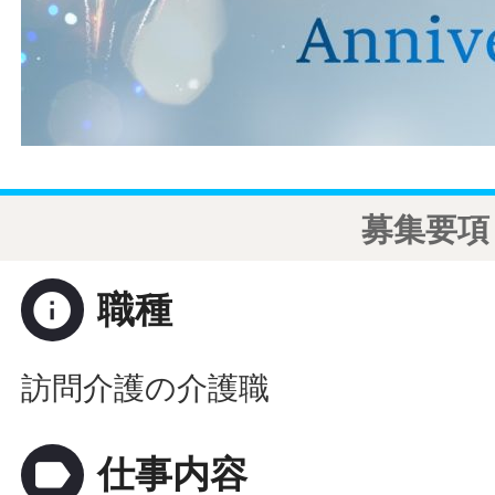
募集要項
info
職種
訪問介護の介護職
label
仕事内容