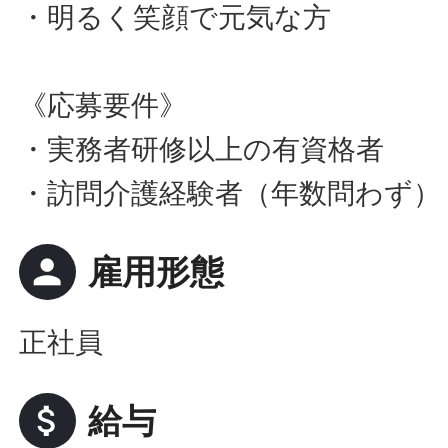
・明るく笑顔で元気な方
《応募要件》
・実務者研修以上の有資格者
・訪問介護経験者（年数問わず）
person
雇用形態
正社員
attach_money
給与