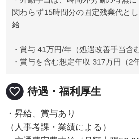
関わらず15時間分の固定残業代と
給
・賞与 41万円/年（処遇改善手当含
・賞与を含む想定年収 317万円（
favorite_border
待遇・福利厚生
・昇給、賞与あり
（人事考課・業績による）