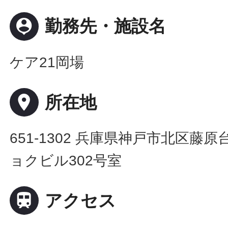
person_pin
勤務先・施設名
ケア21岡場
place
所在地
651-1302 兵庫県神戸市北区藤原
ョクビル302号室

アクセス