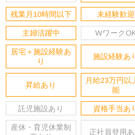
残業月10時間以下
未経験歓迎
主婦活躍中
WワークO
居宅＋施設経験あ
施設経験あ
り
月給23万円以
昇給あり
能
託児施設あり
資格手当あ
産休・育児休業制
正社員登用