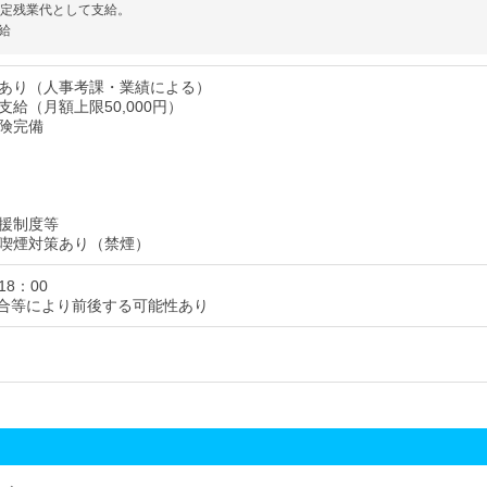
固定残業代として支給。
給
あり（人事考課・業績による）
給（月額上限50,000円）
険完備
援制度等
喫煙対策あり（禁煙）
18：00
合等により前後する可能性あり