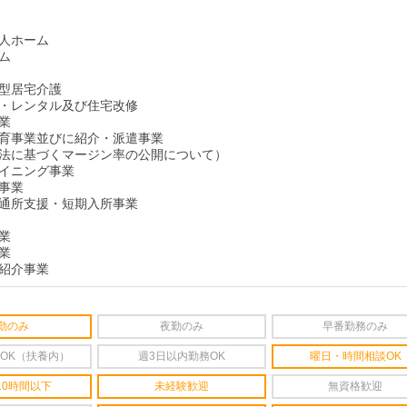
人ホーム
ム
型居宅介護
・レンタル及び住宅改修
業
育事業並びに紹介・派遣事業
法に基づくマージン率の公開について）
イニング事業
事業
通所支援・短期入所事業
業
業
紹介事業
勤のみ
夜勤のみ
早番勤務のみ
OK（扶養内）
週3日以内勤務OK
曜日・時間相談OK
10時間以下
未経験歓迎
無資格歓迎