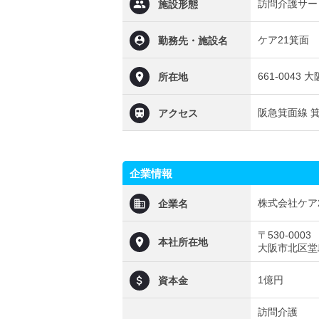
訪問介護サー
施設形態
ケア21箕面
勤務先・施設名
661-004
所在地
阪急箕面線 
アクセス
企業情報
株式会社ケア
企業名
〒530-0003
本社所在地
大阪市北区堂島
1億円
資本金
訪問介護