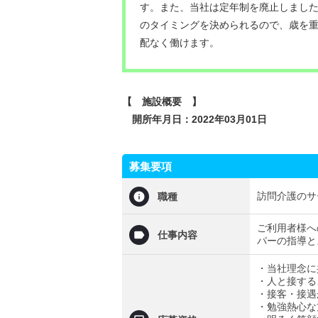
す。また、当社は定年制を廃止しまし
のタイミングを決められるので、歳を
配なく働けます。
【 施設概要 】
開所年月日：2022年03月01日
募集要項
訪問介護のサ
職種
ご利用者様へ
仕事内容
パーの指導と
・当社理念に
・人と接する
・接客・接遇
・勉強熱心な