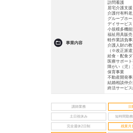
訪問看護
居宅介護支援
介護付有料老
グループホー
デイサービス
小規模多機能
福祉用具販売
軽作業請負事
事業内容
介護人財の教
（※改正派遣
給食・配食ダ
医療サポート
障がい（児）
保育事業
不動産開発事
結婚相談仲介
終活サービス
講師業務
日
土日祝休み
短時間勤務
完全週休2日制
残業月