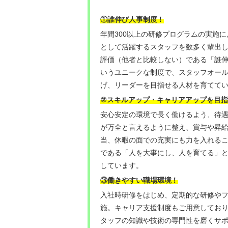
！
①誰伸び人事制度
年間300以上の研修プログラムの実施
として活躍するスタッフを数多く輩出
評価（他者と比較しない）である「誰
いうユニークな制度で、スタッフオー
げ、リーダーを目指せる人材を育てて
②
スキルアップ・キャリアアップを目指
安心安定の環境で長く働けるよう、待
が万全と言えるように整え、賞与や昇
当、休暇の面での充実にも力を入れる
である「人を大事にし、人を育てる」
しています。
③働きやすい職場環境
！
入社時研修をはじめ、定期的な研修や
施。キャリア支援制度もご用意してお
タッフの知識や技術の専門性を磨くサ