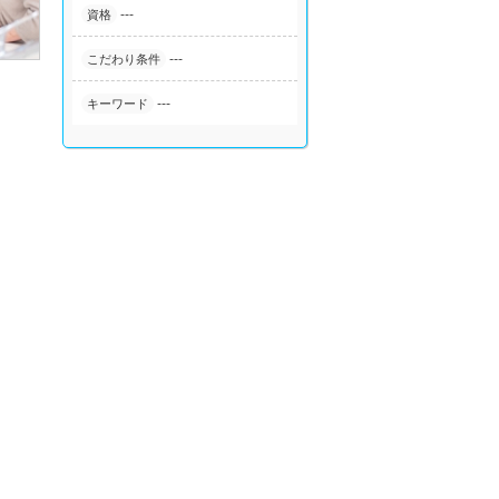
---
資格
---
こだわり条件
---
キーワード