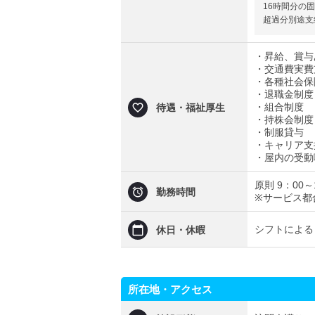
16時間分の
超過分別途支
・昇給、賞与
・交通費実費支
・各種社会保
・退職金制度
・組合制度
待遇・福祉厚生
・持株会制度
・制服貸与
・キャリア支
・屋内の受動
原則 9：00～
勤務時間
※サービス都
シフトによる
休日・休暇
所在地・アクセス