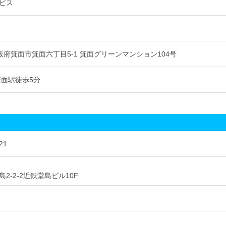
ビス
3 大阪府箕面市箕面六丁目5-1 箕面グリーンマンション104号
箕面駅徒歩5分
21
2-2-2近鉄堂島ビル10F