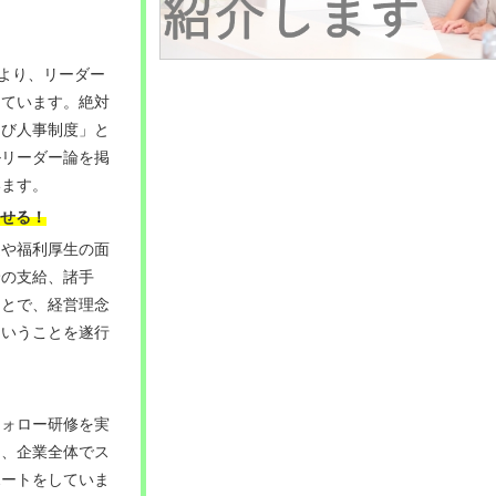
により、リーダー
しています。絶対
伸び人事制度」と
ルリーダー論を掲
います。
せる
！
遇や福利厚生の面
給の支給、諸手
ことで、経営理念
ということを遂行
フォロー研修を実
り、企業全体でス
ポートをしていま