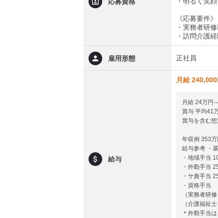
・明るく笑顔
応募資格
《応募要件》
・実務者研修
・訪問介護経
正社員
雇用形態
月給 240,00
月給 24万円
賞与 平均4
賞与を含む想
年収例 353
給与参考 ・基本
・地域手当 10
給与
・外勤手当 25
・サ責手当 25
・資格手当
（実務者研修）
（介護福祉士）
＊外勤手当は