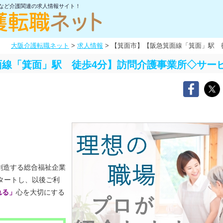
士など介護関連の求人情報サイト！
大阪介護転職ネット
>
求人情報
>
【箕面市】【阪急箕面線「箕面」駅 
面線「箕面」駅 徒歩4分】訪問介護事業所◇サー
創造する総合福祉企業
スタートし、以後ご利
れる」
心を大切にする