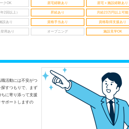
ークOK
居宅経験あり
居宅＋施設経験あり
(年2回以上）
昇給あり
月給23万円以上可能
施設あり
資格手当あり
資格取得支援あり
員登用あり
オープニング
施設見学OK
転職活動には不安がつ
を探すつもりで、まず
持ちに寄り添って支援
りサポートしますの