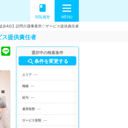
book
閲覧履歴
MENU
徒歩4分】訪問介護事業所◇サービス提供責任者
ビス提供責任者
選択中の検索条件

条件を変更する
---
エリア
---
職種
---
給与
---
雇用形態
---
サービス形態