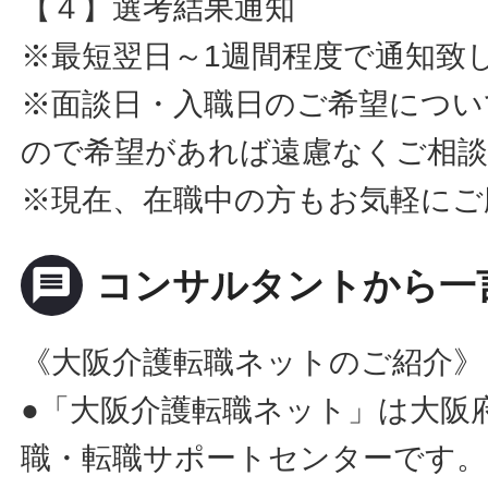
【４】選考結果通知
※最短翌日～1週間程度で通知致
※面談日・入職日のご希望につい
ので希望があれば遠慮なくご相
※現在、在職中の方もお気軽にご
message
コンサルタントから一
《大阪介護転職ネットのご紹介》
●「大阪介護転職ネット」は大阪
職・転職サポートセンターです。