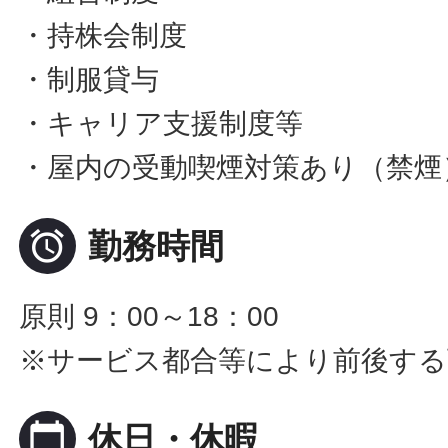
・持株会制度
・制服貸与
・キャリア支援制度等
・屋内の受動喫煙対策あり（禁煙

勤務時間
原則 9：00～18：00
※サービス都合等により前後する
calendar_today
休日・休暇