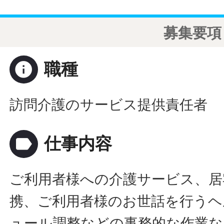
募集要項
info
職種
訪問介護のサービス提供責任者
label
仕事内容
ご利用者様への介護サービス、居
携、ご利用者様のお世話を行うヘ
ュール調整などの事務的な作業な