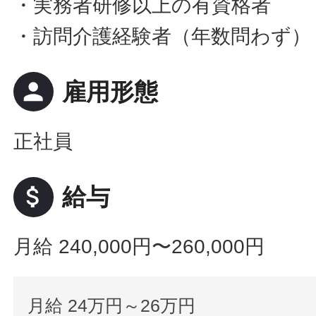
・実務者研修以上の有資格者
・訪問介護経験者（年数問わず）
person
雇用形態
正社員
attach_money
給与
月給 240,000円〜260,000円
月給 24万円～26万円