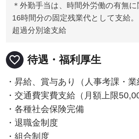
＊外勤手当は、時間外労働の有無に
16時間分の固定残業代として支給。
超過分別途支給
favorite_border
待遇・福利厚生
・昇給、賞与あり（人事考課・業
・交通費実費支給（月額上限50,0
・各種社会保険完備
・退職金制度
・組合制度