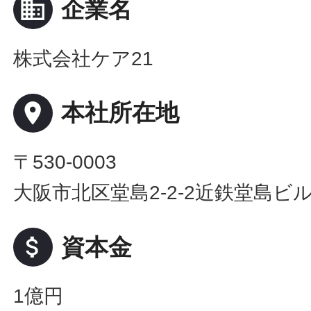
business
企業名
株式会社ケア21
place
本社所在地
〒530-0003
大阪市北区堂島2-2-2近鉄堂島ビル
attach_money
資本金
1億円