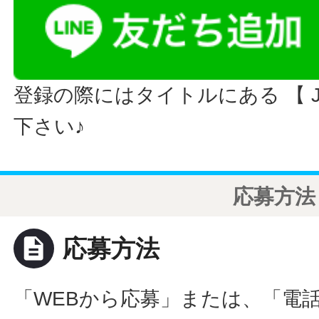
登録の際にはタイトルにある 【 JO
下さい♪
応募方法
description
応募方法
「WEBから応募」または、「電