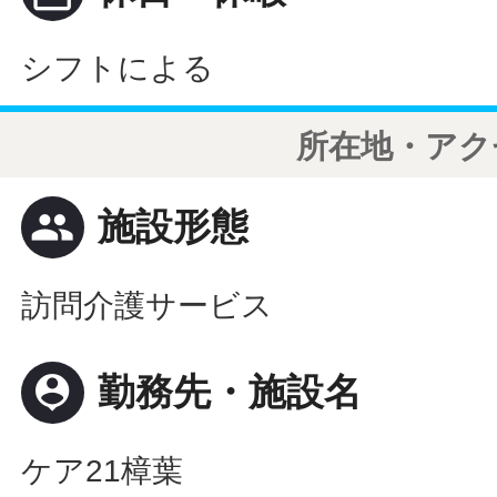
シフトによる
所在地・アク
people
施設形態
訪問介護サービス
person_pin
勤務先・施設名
ケア21樟葉