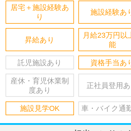
居宅＋施設経験あ
施設経験あ
り
月給23万円以
昇給あり
能
託児施設あり
資格手当あ
産休・育児休業制
正社員登用
度あり
施設見学OK
車・バイク通勤