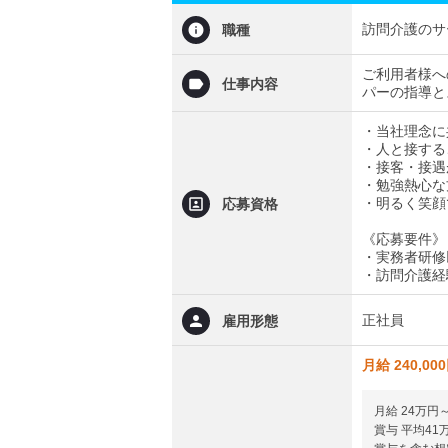
訪問介護のサ
職種
ご利用者様へ
仕事内容
パーの指導と
・当社理念に
・人と接する
・接客・接遇
・勉強熱心な
・明るく笑顔
応募資格
《応募要件》
・実務者研修
・訪問介護経
正社員
雇用形態
月給 240,00
月給 24万円
賞与 平均4