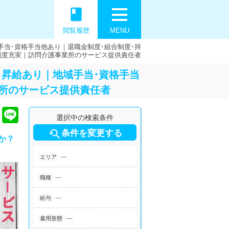
book
閲覧履歴
MENU
手当･資格手当他あり｜退職金制度･組合制度･持
制度充実｜訪問介護事業所のサービス提供責任者
･昇給あり｜地域手当･資格手当
業所のサービス提供責任者
選択中の検索条件

条件を変更する
か？
---
エリア
---
職種
---
給与
---
雇用形態