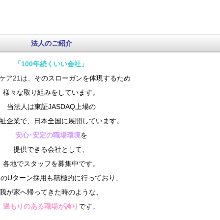
法人のご紹介
「100年続くいい会社」
ア21は
、そのスローガンを体現するため
様々な取り組みをしています。
当法人は東証JASDAQ上場の
祉企業で、
日本全国に展開しています。
安心･安定の職場環境
を
提供できる会社として、
各地でスタッフを募集中です。
後のUターン採用も積極的に行っており、
我が家へ帰ってきた時のような、
温もりのある職場が誇り
です
。