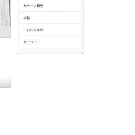
---
サービス形態
---
資格
---
こだわり条件
---
キーワード