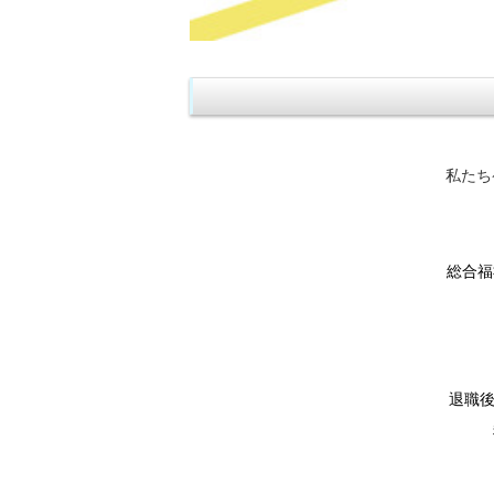
私たちケ
総合福
退職