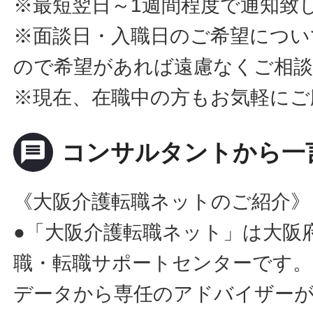
※最短翌日～1週間程度で通知致
※面談日・入職日のご希望につい
ので希望があれば遠慮なくご相
※現在、在職中の方もお気軽にご
message
コンサルタントから一
《大阪介護転職ネットのご紹介》
●「大阪介護転職ネット」は大阪
職・転職サポートセンターです。
データから専任のアドバイザー