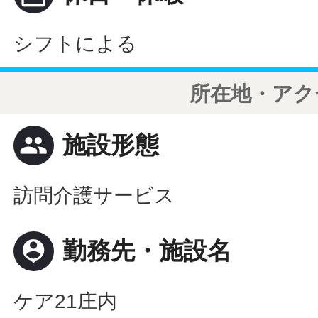
シフトによる
所在地・アク
people
施設形態
訪問介護サービス
person_pin
勤務先・施設名
ケア21庄内