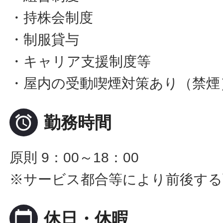
・持株会制度
・制服貸与
・キャリア支援制度等
・屋内の受動喫煙対策あり（禁煙

勤務時間
原則 9：00～18：00
※サービス都合等により前後する
calendar_today
休日・休暇