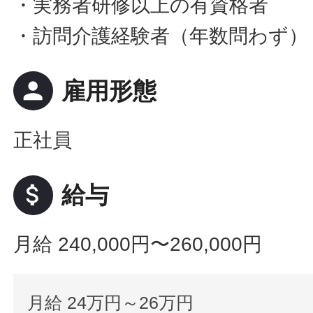
・実務者研修以上の有資格者
・訪問介護経験者（年数問わず）
person
雇用形態
正社員
attach_money
給与
月給 240,000円〜260,000円
月給 24万円～26万円