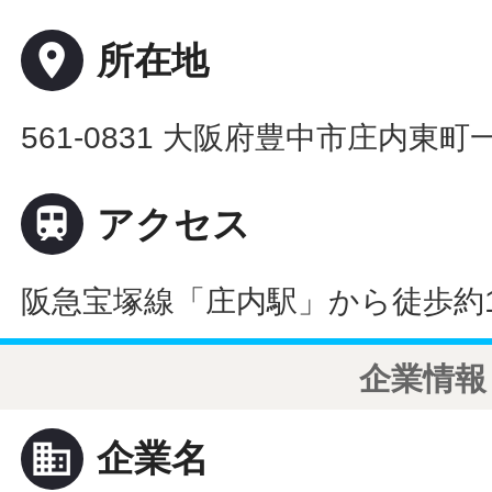
place
所在地
561-0831 大阪府豊中市庄内東町一

アクセス
阪急宝塚線「庄内駅」から徒歩約
企業情報
business
企業名