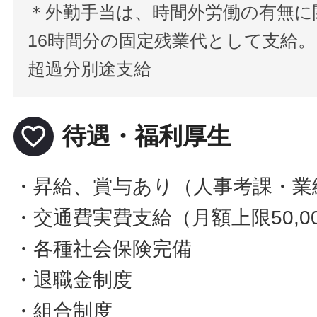
＊外勤手当は、時間外労働の有無に
16時間分の固定残業代として支給。
超過分別途支給
favorite_border
待遇・福利厚生
・昇給、賞与あり（人事考課・業
・交通費実費支給（月額上限50,0
・各種社会保険完備
・退職金制度
・組合制度