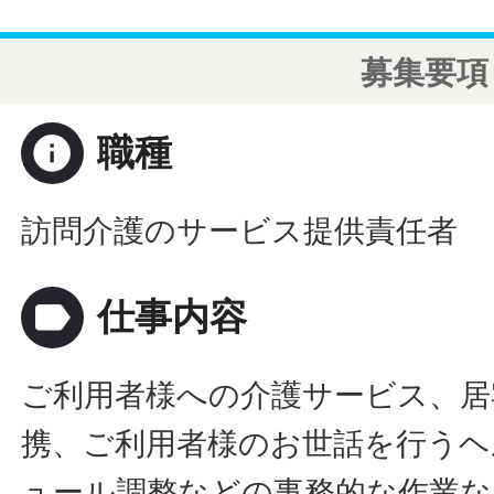
募集要項
info
職種
訪問介護のサービス提供責任者
label
仕事内容
ご利用者様への介護サービス、居
携、ご利用者様のお世話を行うヘ
ュール調整などの事務的な作業な