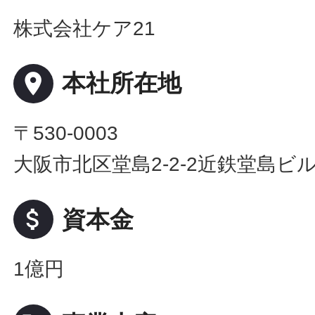
株式会社ケア21
place
本社所在地
〒530-0003
大阪市北区堂島2-2-2近鉄堂島ビル
attach_money
資本金
1億円