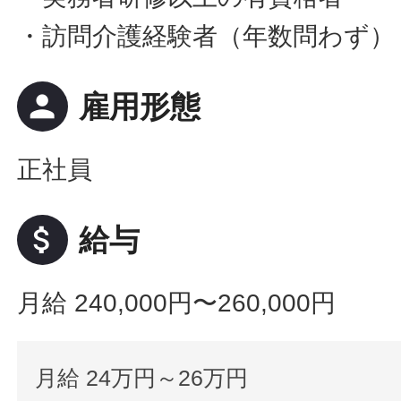
・訪問介護経験者（年数問わず）
person
雇用形態
正社員
attach_money
給与
月給 240,000円〜260,000円
月給 24万円～26万円