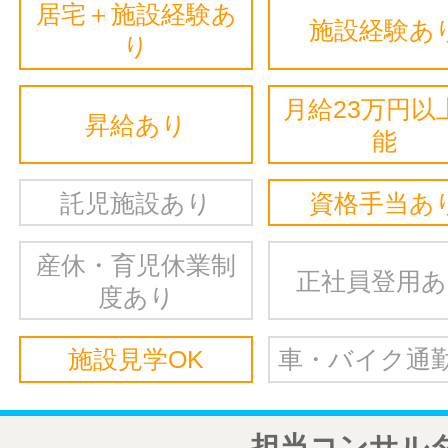
居宅＋施設経験あ
施設経験あ
り
月給23万円以
昇給あり
能
託児施設あり
資格手当あ
産休・育児休業制
正社員登用
度あり
施設見学OK
車・バイク通勤
担当コンサル