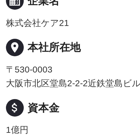
business
企業名
株式会社ケア21
place
本社所在地
〒530-0003
大阪市北区堂島2-2-2近鉄堂島ビル
attach_money
資本金
1億円