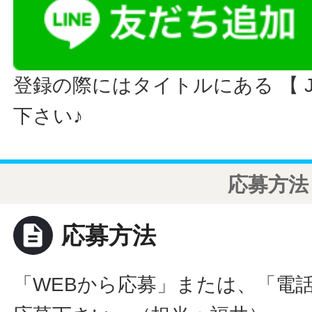
登録の際にはタイトルにある 【 JO
下さい♪
応募方法
description
応募方法
「WEBから応募」または、「電