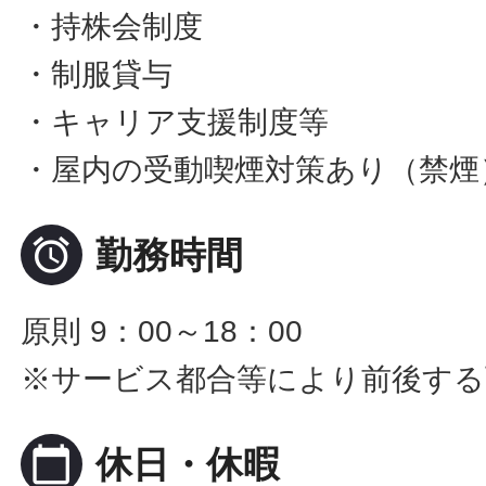
・持株会制度
・制服貸与
・キャリア支援制度等
・屋内の受動喫煙対策あり（禁煙

勤務時間
原則 9：00～18：00
※サービス都合等により前後する
calendar_today
休日・休暇