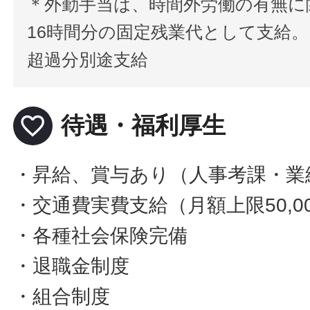
＊外勤手当は、時間外労働の有無に
16時間分の固定残業代として支給。
超過分別途支給
favorite_border
待遇・福利厚生
・昇給、賞与あり（人事考課・業
・交通費実費支給（月額上限50,0
・各種社会保険完備
・退職金制度
・組合制度